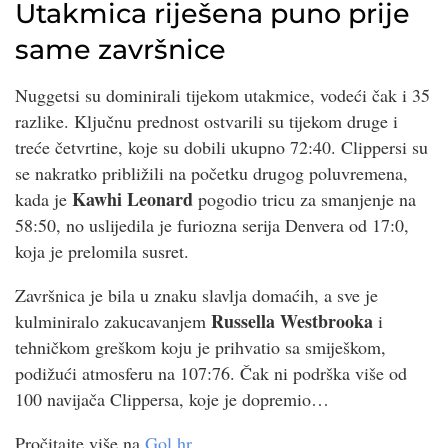
Utakmica riješena puno prije
same završnice
Nuggetsi su dominirali tijekom utakmice, vodeći čak i 35
razlike. Ključnu prednost ostvarili su tijekom druge i
treće četvrtine, koje su dobili ukupno 72:40. Clippersi su
se nakratko približili na početku drugog poluvremena,
Kawhi Leonard
kada je
pogodio tricu za smanjenje na
58:50, no uslijedila je furiozna serija Denvera od 17:0,
koja je prelomila susret.
Završnica je bila u znaku slavlja domaćih, a sve je
Russella Westbrooka
kulminiralo zakucavanjem
i
tehničkom greškom koju je prihvatio sa smiješkom,
podižući atmosferu na 107:76. Čak ni podrška više od
100 navijača Clippersa, koje je dopremio…
Pročitajte više na
Gol.hr