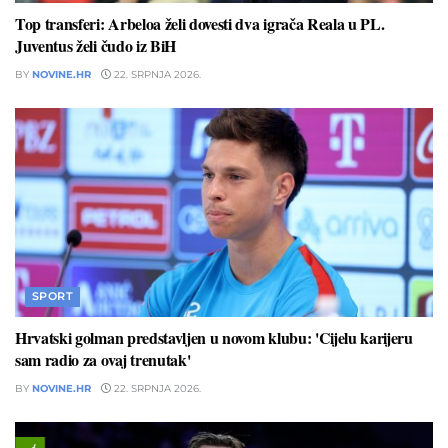
Top transferi: Arbeloa želi dovesti dva igrača Reala u PL.
Juventus želi čudo iz BiH
BY
NOVINE.HR
22. SRPNJA 2026.
SPORT
Hrvatski golman predstavljen u novom klubu: 'Cijelu karijeru
sam radio za ovaj trenutak'
BY
NOVINE.HR
22. SRPNJA 2026.