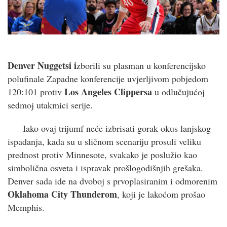
Denver Nuggetsi i
zborili su plasman u konferencijsko
polufinale Zapadne konferencije uvjerljivom pobjedom
Los Angeles Clippersa
120:101 protiv
u odlučujućoj
sedmoj utakmici serije.
Iako ovaj trijumf neće izbrisati gorak okus lanjskog
ispadanja, kada su u sličnom scenariju prosuli veliku
prednost protiv Minnesote, svakako je poslužio kao
simbolična osveta i ispravak prošlogodišnjih grešaka.
Denver sada ide na dvoboj s prvoplasiranim i odmorenim
Oklahoma City Thunderom
, koji je lakoćom prošao
Memphis.