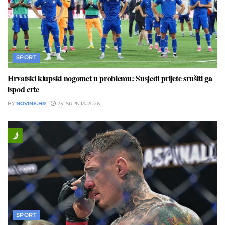
SPORT
Hrvatski klupski nogomet u problemu: Susjedi prijete srušiti ga
ispod crte
BY
NOVINE.HR
23. SRPNJA 2026.
SPORT