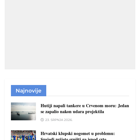
Najnovije
Hutiji napali tankere u Crvenom moru: Jedan
se zapalio nakon udara projektila
23. SRPNJA 2026.
Hrvatski klupski nogomet u problemu:
Susjedi prijete srušiti ga ispod crte