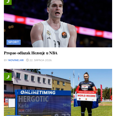
SPORT
Propao odlazak Hezonje u NBA
BY
NOVINE.HR
22. SRPNJA 2026.