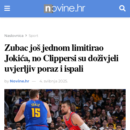
Naslovnica
Sport
Zubac još jednom limitirao
Jokića, no Clippersi su doživjeli
uvjerljiv poraz i ispali
by
Novine.hr
4. svibnja 2025.