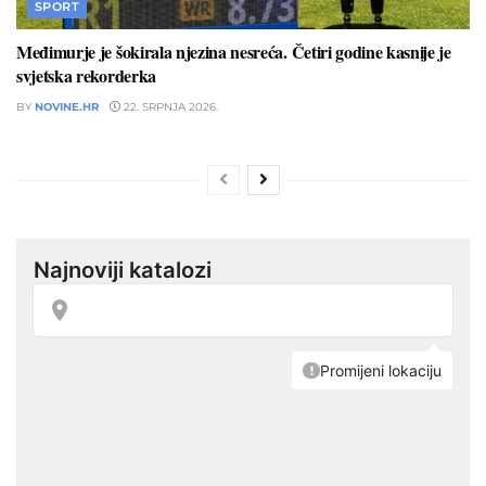
SPORT
Međimurje je šokirala njezina nesreća. Četiri godine kasnije je
svjetska rekorderka
BY
NOVINE.HR
22. SRPNJA 2026.