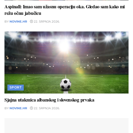
Aspinall: Imao sam užasnu operaciju oka. Gledao sam kako mi
režu očnu jabučicu
BY
NOVINE.HR
22. SRPNJA 2026.
SPORT
Sjajna utakmica albanskog i slovenskog prvaka
BY
NOVINE.HR
22. SRPNJA 2026.