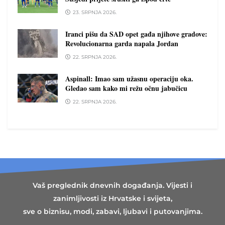
23. SRPNJA 2026.
Iranci pišu da SAD opet gađa njihove gradove:
Revolucionarna garda napala Jordan
22. SRPNJA 2026.
Aspinall: Imao sam užasnu operaciju oka.
Gledao sam kako mi režu očnu jabučicu
22. SRPNJA 2026.
Vaš preglednik dnevnih događanja. Vijesti i
zanimljivosti iz Hrvatske i svijeta,
sve o biznisu, modi, zabavi, ljubavi i putovanjima.