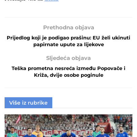
Prethodna objava
Prijedlog koji je podigao prašinu: EU želi ukinuti
papirnate upute za lijekove
Sljedeća objava
Teška prometna nesreća između Popovače i
Križa, dvije osobe poginule
Više iz rubrike