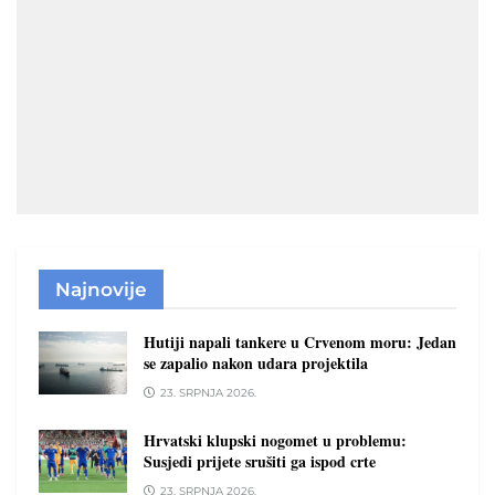
Najnovije
Hutiji napali tankere u Crvenom moru: Jedan
se zapalio nakon udara projektila
23. SRPNJA 2026.
Hrvatski klupski nogomet u problemu:
Susjedi prijete srušiti ga ispod crte
23. SRPNJA 2026.