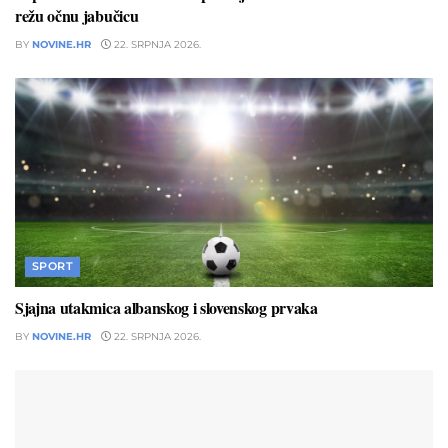
režu očnu jabučicu
BY
NOVINE.HR
22. SRPNJA 2026.
SPORT
Sjajna utakmica albanskog i slovenskog prvaka
BY
NOVINE.HR
22. SRPNJA 2026.