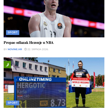
SPORT
Propao odlazak Hezonje u NBA
BY
NOVINE.HR
22. SRPNJA 2026.
SPORT