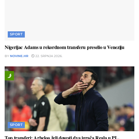
SPORT
Nigerijac Adams u rekordnom transferu preselio u Veneziju
BY
NOVINE.HR
22. SRPNJA 2026.
SPORT
Top transferi: Arbeloa želi dovesti dva igrača Reala u PL.