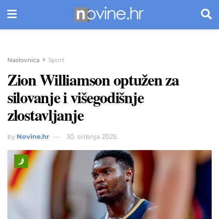
Naslovnica
Sport
Zion Williamson optužen za
silovanje i višegodišnje
zlostavljanje
by
Novine.hr
30. svibnja 2025.