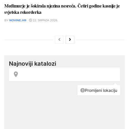
Međimurje je šokirala njezina nesreća. Četiri godine kasnije je
svjetska rekorderka
BY
NOVINE.HR
22. SRPNJA 2026.