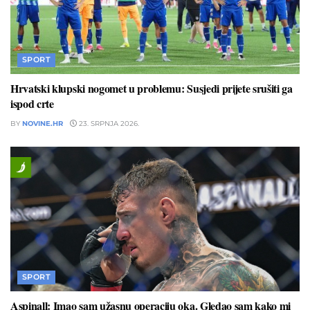
SPORT
Hrvatski klupski nogomet u problemu: Susjedi prijete srušiti ga
ispod crte
BY
NOVINE.HR
23. SRPNJA 2026.
SPORT
Aspinall: Imao sam užasnu operaciju oka. Gledao sam kako mi