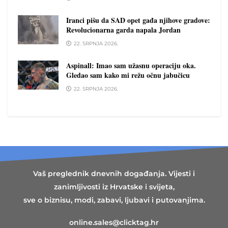
Iranci pišu da SAD opet gađa njihove gradove:
Revolucionarna garda napala Jordan
22. SRPNJA 2026.
Aspinall: Imao sam užasnu operaciju oka.
Gledao sam kako mi režu očnu jabučicu
22. SRPNJA 2026.
Vaš preglednik dnevnih događanja. Vijesti i
zanimljivosti iz Hrvatske i svijeta,
sve o biznisu, modi, zabavi, ljubavi i putovanjima.
online.sales@clicktag.hr