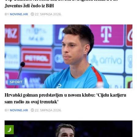
Juventus želi čudo iz BiH
BY
NOVINE.HR
22. SRPNJA 2026.
SPORT
Hrvatski golman predstavljen u novom klubu: 'Cijelu karijeru
sam radio za ovaj trenutak'
BY
NOVINE.HR
22. SRPNJA 2026.