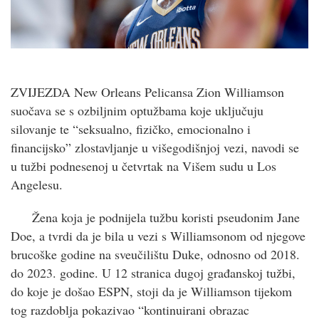
ZVIJEZDA New Orleans Pelicansa Zion Williamson
suočava se s ozbiljnim optužbama koje uključuju
silovanje te “seksualno, fizičko, emocionalno i
financijsko” zlostavljanje u višegodišnjoj vezi, navodi se
u tužbi podnesenoj u četvrtak na Višem sudu u Los
Angelesu.
Žena koja je podnijela tužbu koristi pseudonim Jane
Doe, a tvrdi da je bila u vezi s Williamsonom od njegove
brucoške godine na sveučilištu Duke, odnosno od 2018.
do 2023. godine. U 12 stranica dugoj građanskoj tužbi,
do koje je došao ESPN, stoji da je Williamson tijekom
tog razdoblja pokazivao “kontinuirani obrazac