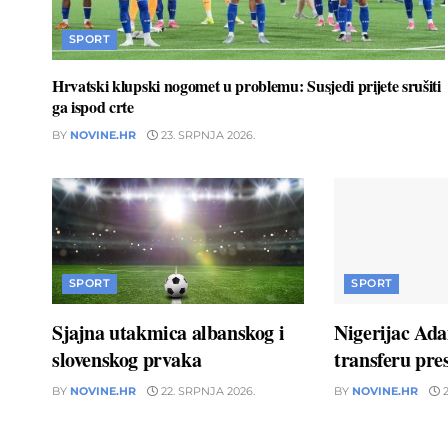
SPORT
Hrvatski klupski nogomet u problemu: Susjedi prijete srušiti
ga ispod crte
BY
NOVINE.HR
23. SRPNJA 2026.
SPORT
SPORT
Sjajna utakmica albanskog i
Nigerijac Ad
slovenskog prvaka
transferu pres
BY
NOVINE.HR
22. SRPNJA 2026.
BY
NOVINE.HR
2