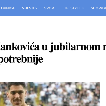
LOVNICA
VIJESTI
SPORT
LIFESTYLE
SHOWBI
kovića u jubilarnom n
potrebnije