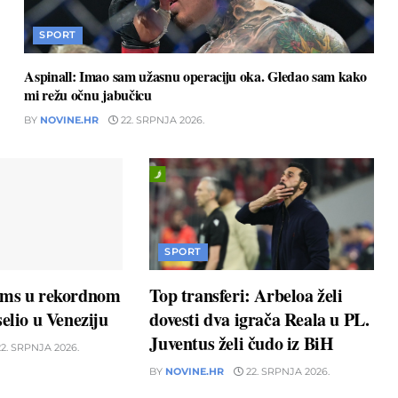
SPORT
Aspinall: Imao sam užasnu operaciju oka. Gledao sam kako
mi režu očnu jabučicu
BY
NOVINE.HR
22. SRPNJA 2026.
SPORT
ams u rekordnom
Top transferi: Arbeloa želi
elio u Veneziju
dovesti dva igrača Reala u PL.
Juventus želi čudo iz BiH
2. SRPNJA 2026.
BY
NOVINE.HR
22. SRPNJA 2026.