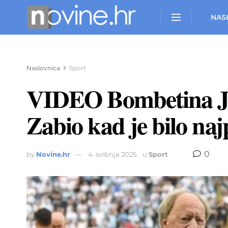
NAS
Naslovnica
Sport
VIDEO Bombetina Jan
Zabio kad je bilo naj
0
by
Novine.hr
4. svibnja 2025.
u
Sport