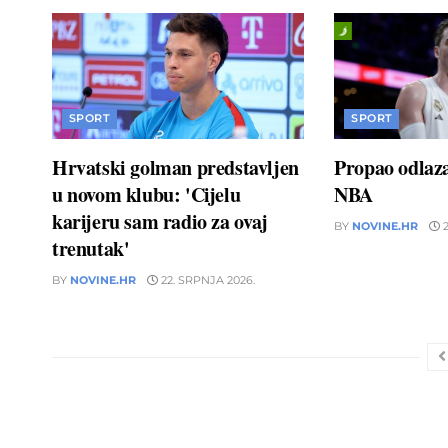
SPORT
SPORT
Hrvatski golman predstavljen
Propao odlaz
u novom klubu: 'Cijelu
NBA
karijeru sam radio za ovaj
BY
NOVINE.HR
2
trenutak'
BY
NOVINE.HR
22. SRPNJA 2026.