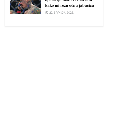
kako mi režu očnu jabučicu
22. SRPNJA 2026.