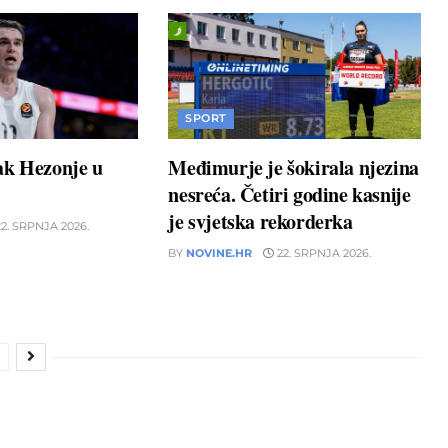
SPORT
ak Hezonje u
Međimurje je šokirala njezina
nesreća. Četiri godine kasnije
je svjetska rekorderka
2. SRPNJA 2026.
BY
NOVINE.HR
22. SRPNJA 2026.