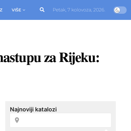
Petak, 7 kolovoza, 2026.
Z
VIŠE
astupu za Rijeku: