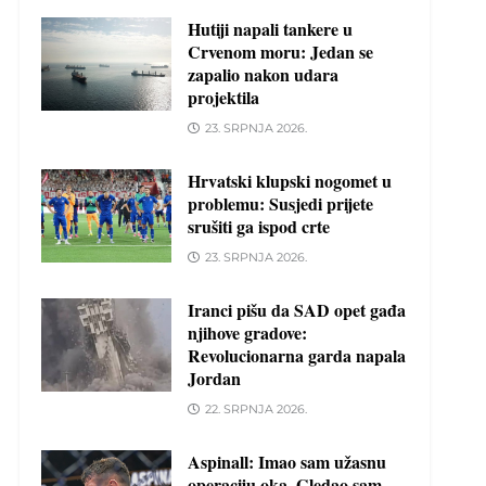
Hutiji napali tankere u
Crvenom moru: Jedan se
zapalio nakon udara
projektila
23. SRPNJA 2026.
Hrvatski klupski nogomet u
problemu: Susjedi prijete
srušiti ga ispod crte
23. SRPNJA 2026.
Iranci pišu da SAD opet gađa
njihove gradove:
Revolucionarna garda napala
Jordan
22. SRPNJA 2026.
Aspinall: Imao sam užasnu
operaciju oka. Gledao sam