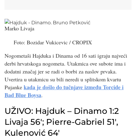
Marko Livaja
Foto:
Bozidar Vukicevic
/
CROPIX
Nogometaši Hajduka i Dinama od 16 sati igraju najveći
derbi hrvatskoga nogometa. Utakmica ove subote ima i
dodatni značaj jer se radi o borbi za naslov prvaka.
Uvertira u utakmicu su bili neredi u splitskom kvartu
kada je došlo do tučnjave između Torcide i
Pujanke
Bad Blue Boysa
.
UŽIVO: Hajduk – Dinamo 1:2
Livaja 56′; Pierre-Gabriel 51′,
Kulenović 64′