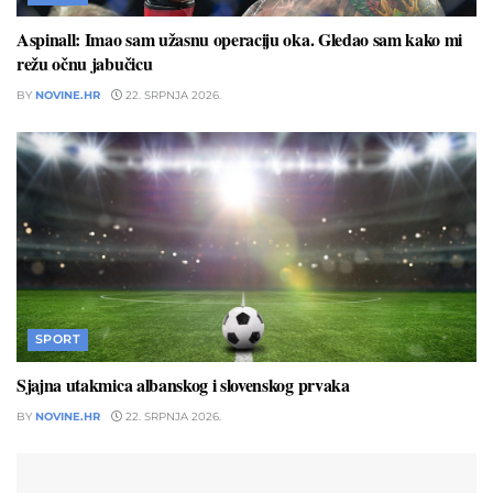
Aspinall: Imao sam užasnu operaciju oka. Gledao sam kako mi
režu očnu jabučicu
BY
NOVINE.HR
22. SRPNJA 2026.
SPORT
Sjajna utakmica albanskog i slovenskog prvaka
BY
NOVINE.HR
22. SRPNJA 2026.