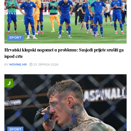
SPORT
Hrvatski klupski nogomet u problemu: Susjedi prijete srušiti ga
ispod crte
BY
NOVINE.HR
23. SRPNJA 2026.
SPORT