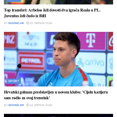
Top transferi: Arbeloa želi dovesti dva igrača Reala u PL.
Juventus želi čudo iz BiH
BY
NOVINE.HR
22. SRPNJA 2026.
SPORT
Hrvatski golman predstavljen u novom klubu: 'Cijelu karijeru
sam radio za ovaj trenutak'
BY
NOVINE.HR
22. SRPNJA 2026.