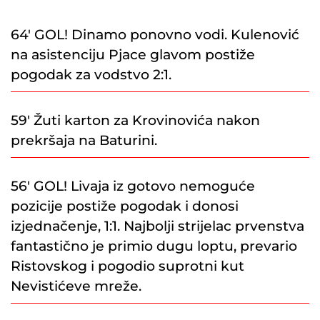
64′ GOL! Dinamo ponovno vodi. Kulenović
na asistenciju Pjace glavom postiže
pogodak za vodstvo 2:1.
59′ Žuti karton za Krovinovića nakon
prekršaja na Baturini.
56′ GOL! Livaja iz gotovo nemoguće
pozicije postiže pogodak i donosi
izjednačenje, 1:1. Najbolji strijelac prvenstva
fantastično je primio dugu loptu, prevario
Ristovskog i pogodio suprotni kut
Nevistićeve mreže.