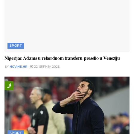
SPORT
Nigerijac Adams u rekordnom transferu preselio u Veneziju
BY
NOVINE.HR
22. SRPNJA 2026.
SPORT