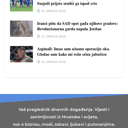
Susjedi prijete srušiti ga ispod crte
23. SRPNJA 2026.
Iranci pišu da SAD opet gađa njihove gradove:
Revolucionarna garda napala Jordan
22. SRPNJA 2026.
Aspinall: Imao sam užasnu operaciju oka.
Gledao sam kako mi režu očnu jabučicu
22. SRPNJA 2026.
Vaš preglednik dnevnih događanja. Vijesti i
zanimljivosti iz Hrvatske i svijeta,
sve o biznisu, modi, zabavi, ljubavi i putovanjima.