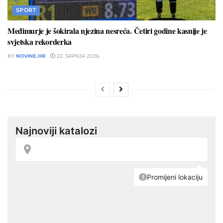
SPORT
Međimurje je šokirala njezina nesreća. Četiri godine kasnije je
svjetska rekorderka
BY
NOVINE.HR
22. SRPNJA 2026.