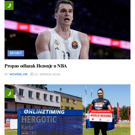
SPORT
Propao odlazak Hezonje u NBA
BY
NOVINE.HR
22. SRPNJA 2026.