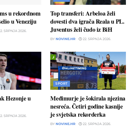
ams u rekordnom
Top transferi: Arbeloa želi
elio u Veneziju
dovesti dva igrača Reala u PL.
Juventus želi čudo iz BiH
2. SRPNJA 2026.
BY
NOVINE.HR
22. SRPNJA 2026.
SPORT
ak Hezonje u
Međimurje je šokirala njezina
nesreća. Četiri godine kasnije
je svjetska rekorderka
2. SRPNJA 2026.
BY
NOVINE.HR
22. SRPNJA 2026.