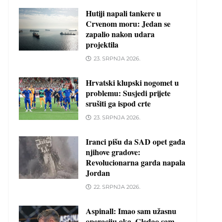
Hutiji napali tankere u
Crvenom moru: Jedan se
zapalio nakon udara
projektila
23. SRPNJA 2026.
Hrvatski klupski nogomet u
problemu: Susjedi prijete
srušiti ga ispod crte
23. SRPNJA 2026.
Iranci pišu da SAD opet gađa
njihove gradove:
Revolucionarna garda napala
Jordan
22. SRPNJA 2026.
Aspinall: Imao sam užasnu
operaciju oka. Gledao sam