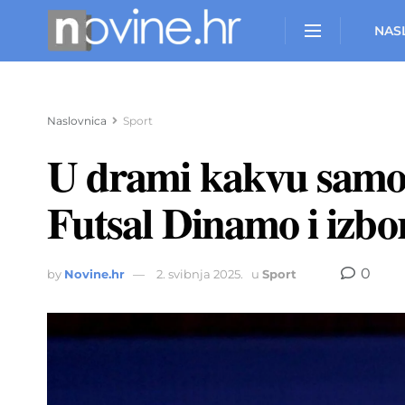
NAS
Naslovnica
Sport
U drami kakvu samo f
Futsal Dinamo i izbor
0
by
Novine.hr
2. svibnja 2025.
u
Sport