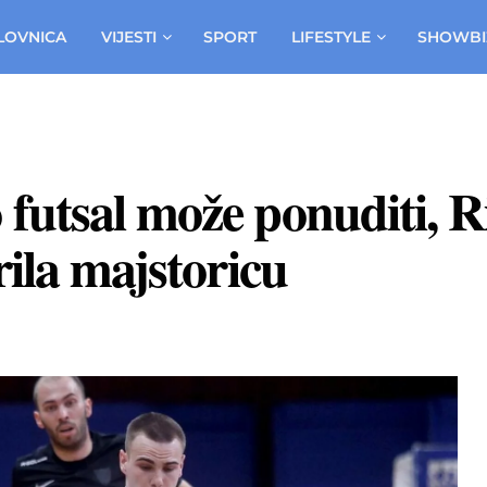
LOVNICA
VIJESTI
SPORT
LIFESTYLE
SHOWBI
utsal može ponuditi, Ri
ila majstoricu