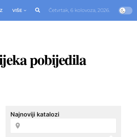
Četvrtak, 6 kolovoza, 2026.
Z
VIŠE
jeka pobijedila