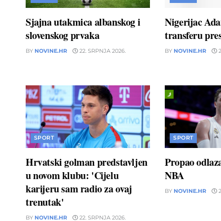
Sjajna utakmica albanskog i
Nigerijac Ad
slovenskog prvaka
transferu pres
BY
NOVINE.HR
22. SRPNJA 2026.
BY
NOVINE.HR
2
SPORT
SPORT
Hrvatski golman predstavljen
Propao odlaz
u novom klubu: 'Cijelu
NBA
karijeru sam radio za ovaj
BY
NOVINE.HR
2
trenutak'
BY
NOVINE.HR
22. SRPNJA 2026.