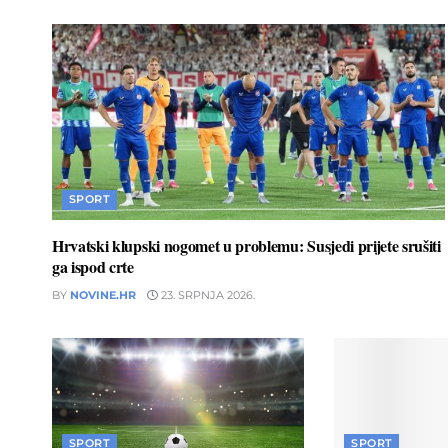
SPORT
Hrvatski klupski nogomet u problemu: Susjedi prijete srušiti
ga ispod crte
BY
NOVINE.HR
23. SRPNJA 2026.
SPORT
SPORT