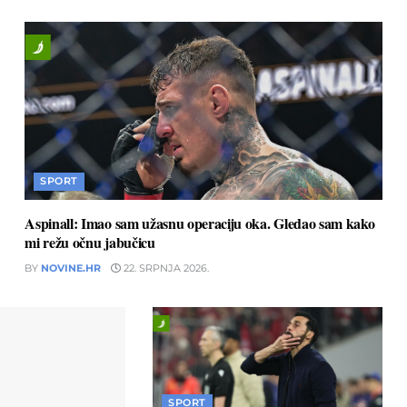
SPORT
Aspinall: Imao sam užasnu operaciju oka. Gledao sam kako
mi režu očnu jabučicu
BY
NOVINE.HR
22. SRPNJA 2026.
SPORT