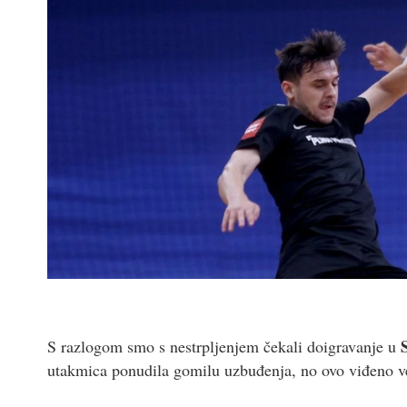
S razlogom smo s nestrpljenjem čekali doigravanje u
utakmica ponudila gomilu uzbuđenja, no ovo viđeno več