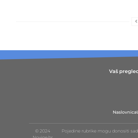
Vaš pregled
Naslovnica
© 2024
Pojedine rubrike mogu donositi sad
Novine.hr