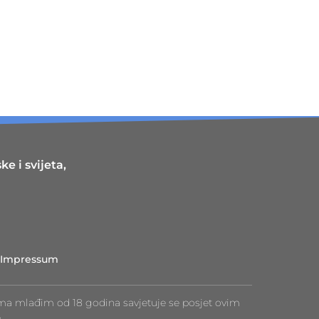
e i svijeta,
Impressum
ma mlađim od 18 godina savjetuje se posjet ovim
.