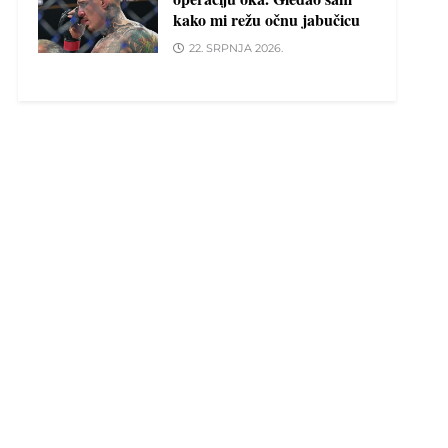
kako mi režu očnu jabučicu
22. SRPNJA 2026.