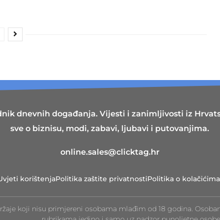
nik dnevnih događanja. Vijesti i zanimljivosti iz Hrvatsk
sve o biznisu, modi, zabavi, ljubavi i putovanjima.
online.sales@clicktag.hr
Uvjeti korištenja
Politika zaštite privatnosti
Politika o kolačićima
ržaje koji nisu primjereni osobama mlađim od 18 godina. Osoba
rubrikama jedino i samo uz nadzor punoljetne osobe