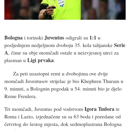
Bologna
Juventus
1:1
i torinski
odigrali su
u
Serie
posljednjem nedjeljnom dvoboju 35. kola talijanske
A
, čime su obje momčadi ostale u neizvjesnoj utrci za
Ligi prvaka
plasman u
.
Za peti uzastopni remi u dvobojima ove dvije
momčadi Juventusov strijelac je bio Khephren Thuram u
9. minuti, a Bolognin pogodak u 54. minuti bio je djelo
Reme Freulera.
Igora Tudora
Tri momčadi, Juventus pod vodstvom
te
Roma i Lazio, izjednačene su sa 63 boda i poredane od
četvrtog do šestog mjesta, dok sedmoplasirana Bologna