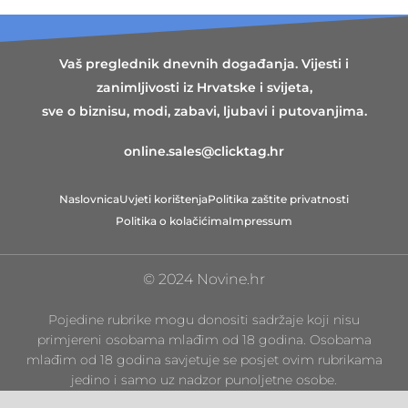
Vaš preglednik dnevnih događanja. Vijesti i
zanimljivosti iz Hrvatske i svijeta,
sve o biznisu, modi, zabavi, ljubavi i putovanjima.
online.sales@clicktag.hr
Naslovnica
Uvjeti korištenja
Politika zaštite privatnosti
Politika o kolačićima
Impressum
© 2024 Novine.hr
Pojedine rubrike mogu donositi sadržaje koji nisu
primjereni osobama mlađim od 18 godina. Osobama
mlađim od 18 godina savjetuje se posjet ovim rubrikama
jedino i samo uz nadzor punoljetne osobe.