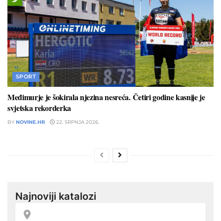
SPORT
Međimurje je šokirala njezina nesreća. Četiri godine kasnije je
svjetska rekorderka
BY
NOVINE.HR
22. SRPNJA 2026.