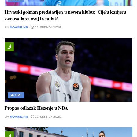
Hrvatski golman predstavljen u novom klubu: 'Cijelu karijeru
sam radio za ovaj trenutak'
BY
NOVINE.HR
22. SRPNJA 2026.
SPORT
Propao odlazak Hezonje u NBA
BY
NOVINE.HR
22. SRPNJA 2026.