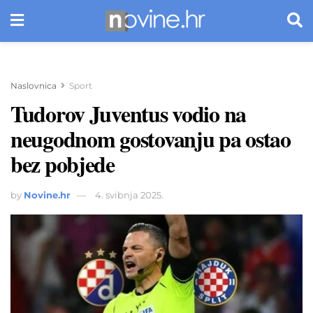
Naslovnica
Sport
Tudorov Juventus vodio na
neugodnom gostovanju pa ostao
bez pobjede
by
Novine.hr
4. svibnja 2025.