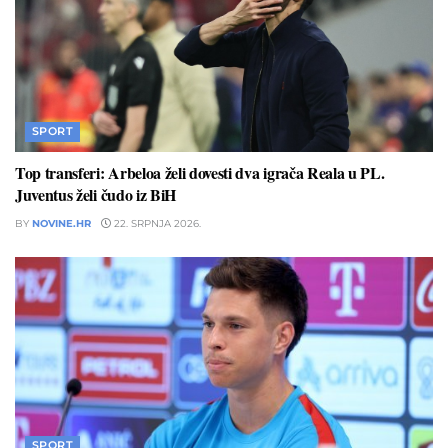
SPORT
Top transferi: Arbeloa želi dovesti dva igrača Reala u PL.
Juventus želi čudo iz BiH
BY
NOVINE.HR
22. SRPNJA 2026.
SPORT