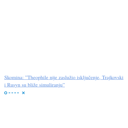
Skomina: ”Theophile nije zaslužio isključenje, Trajkovski
i Rusyn su bliže simuliranju”