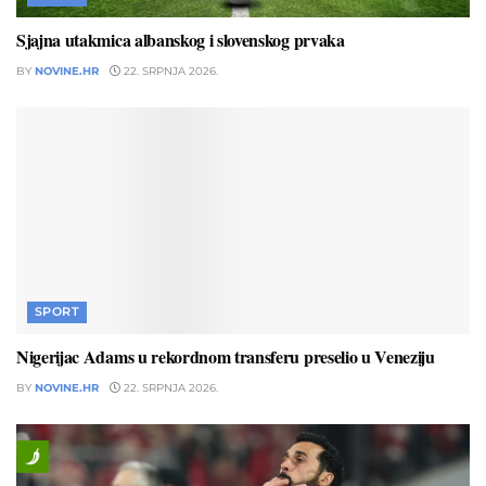
Sjajna utakmica albanskog i slovenskog prvaka
BY
NOVINE.HR
22. SRPNJA 2026.
SPORT
Nigerijac Adams u rekordnom transferu preselio u Veneziju
BY
NOVINE.HR
22. SRPNJA 2026.