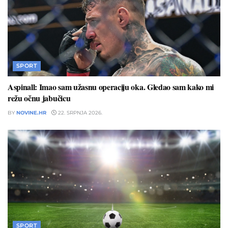
SPORT
Aspinall: Imao sam užasnu operaciju oka. Gledao sam kako mi
režu očnu jabučicu
BY
NOVINE.HR
22. SRPNJA 2026.
SPORT