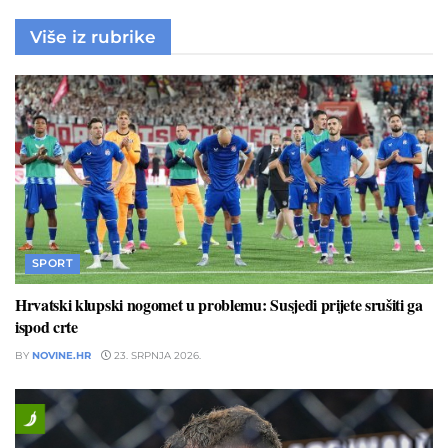
Više iz rubrike
SPORT
Hrvatski klupski nogomet u problemu: Susjedi prijete srušiti ga
ispod crte
BY
NOVINE.HR
23. SRPNJA 2026.