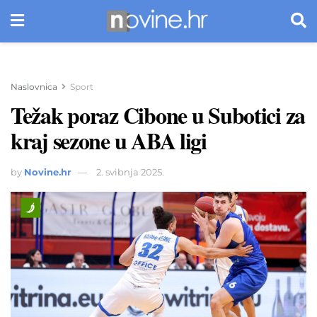
Naslovnica
Sport
Težak poraz Cibone u Subotici za
kraj sezone u ABA ligi
by
Novine.hr
2. svibnja 2025.