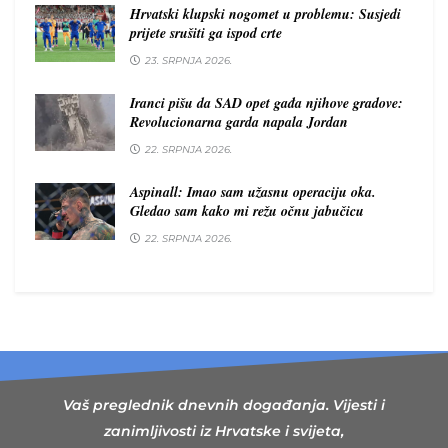
Hrvatski klupski nogomet u problemu: Susjedi
prijete srušiti ga ispod crte
23. SRPNJA 2026.
Iranci pišu da SAD opet gađa njihove gradove:
Revolucionarna garda napala Jordan
22. SRPNJA 2026.
Aspinall: Imao sam užasnu operaciju oka.
Gledao sam kako mi režu očnu jabučicu
22. SRPNJA 2026.
Vaš preglednik dnevnih događanja. Vijesti i
zanimljivosti iz Hrvatske i svijeta,