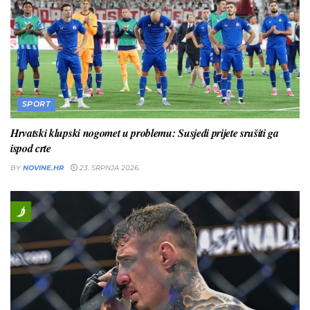
SPORT
Hrvatski klupski nogomet u problemu: Susjedi prijete srušiti ga
ispod crte
BY
NOVINE.HR
23. SRPNJA 2026.