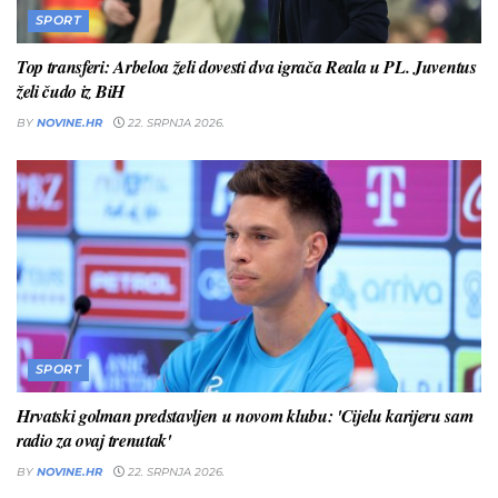
SPORT
Top transferi: Arbeloa želi dovesti dva igrača Reala u PL. Juventus
želi čudo iz BiH
BY
NOVINE.HR
22. SRPNJA 2026.
SPORT
Hrvatski golman predstavljen u novom klubu: 'Cijelu karijeru sam
radio za ovaj trenutak'
BY
NOVINE.HR
22. SRPNJA 2026.