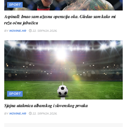
SPORT
Aspinall: Imao sam užasnu operaciju oka. Gledao sam kako mi
režu očnu jabučicu
BY
NOVINE.HR
22. SRPNJA 2026.
SPORT
Sjajna utakmica albanskog i slovenskog prvaka
BY
NOVINE.HR
22. SRPNJA 2026.