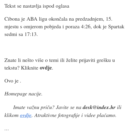
Tekst se nastavlja ispod oglasa
Cibona je ABA ligu okončala na predzadnjem, 15.
mjestu s omjerom pobjeda i poraza 4:26, dok je Spartak
sedmi sa 17:13.
Znate li nešto više o temi ili želite prijaviti grešku u
ovdje
tekstu? Kliknite
.
Ovo je
.
Homepage nacije.
Imate važnu priču? Javite se na
desk@index.hr
ili
klikom
ovdje
. Atraktivne fotografije i videe plaćamo.
…