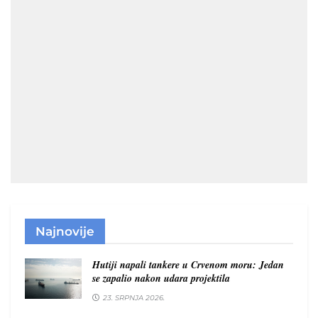
Najnovije
Hutiji napali tankere u Crvenom moru: Jedan
se zapalio nakon udara projektila
23. SRPNJA 2026.