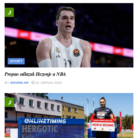
SPORT
Propao odlazak Hezonje u NBA
BY
NOVINE.HR
22. SRPNJA 2026.