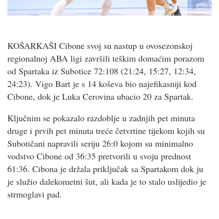
KOŠARKAŠI Cibone svoj su nastup u ovosezonskoj
regionalnoj ABA ligi završili teškim domaćim porazom
od Spartaka iz Subotice 72:108 (21:24, 15:27, 12:34,
24:23). Vigo Bart je s 14 koševa bio najefikasniji kod
Cibone, dok je Luka Cerovina ubacio 20 za Spartak.
Ključnim se pokazalo razdoblje u zadnjih pet minuta
druge i prvih pet minuta treće četvrtine tijekom kojih su
Subotičani napravili seriju 26:0 kojom su minimalno
vodstvo Cibone od 36:35 pretvorili u svoju prednost
61:36. Cibona je držala priključak sa Spartakom dok ju
je služio dalekometni šut, ali kada je to stalo uslijedio je
strmoglavi pad.