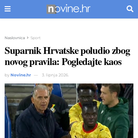
Naslovnica
Sport
Suparnik Hrvatske poludio zbog
novog pravila: Pogledajte kaos
by
Novine.hr
3. lipnja 2026.