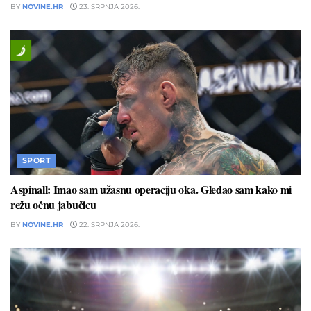
BY
NOVINE.HR
23. SRPNJA 2026.
SPORT
Aspinall: Imao sam užasnu operaciju oka. Gledao sam kako mi
režu očnu jabučicu
BY
NOVINE.HR
22. SRPNJA 2026.