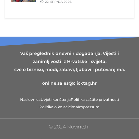
22. SRPNJA 2026.
Vaš preglednik dnevnih događanja. Vijesti i
zanimljivosti iz Hrvatske i svijeta,
sve o biznisu, modi, zabavi, ljubavi i putovanjima.
online.sales@clicktag.hr
Naslovnica
Uvjeti korištenja
Politika zaštite privatnosti
Politika o kolačićima
Impressum
© 2024 Novine.hr