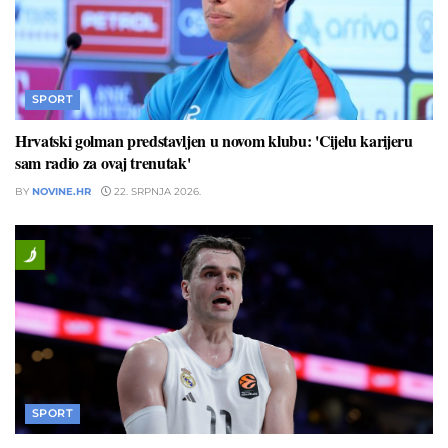
SPORT
Hrvatski golman predstavljen u novom klubu: 'Cijelu karijeru
sam radio za ovaj trenutak'
BY
NOVINE.HR
22. SRPNJA 2026.
SPORT