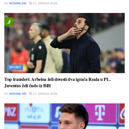
BY
NOVINE.HR
22. SRPNJA 2026.
SPORT
Top transferi: Arbeloa želi dovesti dva igrača Reala u PL.
Juventus želi čudo iz BiH
BY
NOVINE.HR
22. SRPNJA 2026.