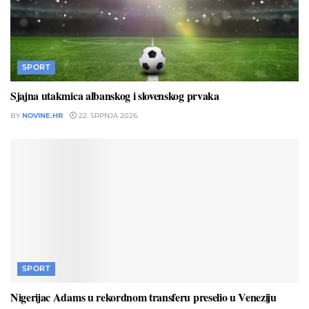
SPORT
Sjajna utakmica albanskog i slovenskog prvaka
BY
NOVINE.HR
22. SRPNJA 2026.
SPORT
Nigerijac Adams u rekordnom transferu preselio u Veneziju