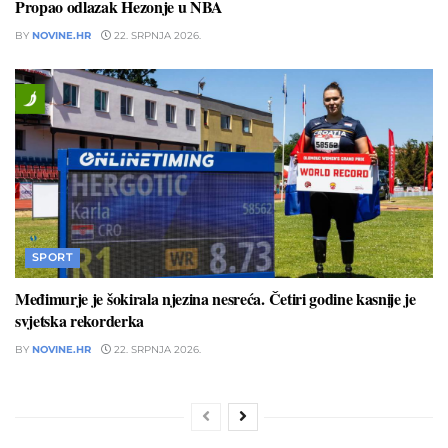
Propao odlazak Hezonje u NBA
BY
NOVINE.HR
22. SRPNJA 2026.
SPORT
Međimurje je šokirala njezina nesreća. Četiri godine kasnije je
svjetska rekorderka
BY
NOVINE.HR
22. SRPNJA 2026.