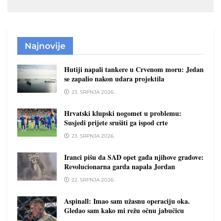
Najnovije
Hutiji napali tankere u Crvenom moru: Jedan
se zapalio nakon udara projektila
23. SRPNJA 2026.
Hrvatski klupski nogomet u problemu:
Susjedi prijete srušiti ga ispod crte
23. SRPNJA 2026.
Iranci pišu da SAD opet gađa njihove gradove:
Revolucionarna garda napala Jordan
22. SRPNJA 2026.
Aspinall: Imao sam užasnu operaciju oka.
Gledao sam kako mi režu očnu jabučicu