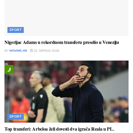
SPORT
Nigerijac Adams u rekordnom transferu preselio u Veneziju
BY
NOVINE.HR
22. SRPNJA 2026.
SPORT
Top transferi: Arbeloa želi dovesti dva igrača Reala u PL.