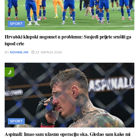
SPORT
Hrvatski klupski nogomet u problemu: Susjedi prijete srušiti ga
ispod crte
BY
NOVINE.HR
23. SRPNJA 2026.
SPORT
Aspinall: Imao sam užasnu operaciju oka. Gledao sam kako mi