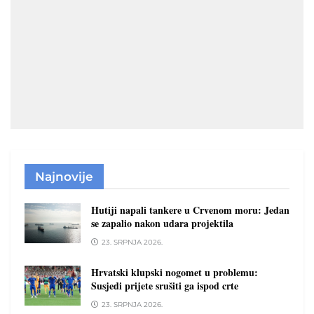
Najnovije
Hutiji napali tankere u Crvenom moru: Jedan
se zapalio nakon udara projektila
23. SRPNJA 2026.
Hrvatski klupski nogomet u problemu:
Susjedi prijete srušiti ga ispod crte
23. SRPNJA 2026.