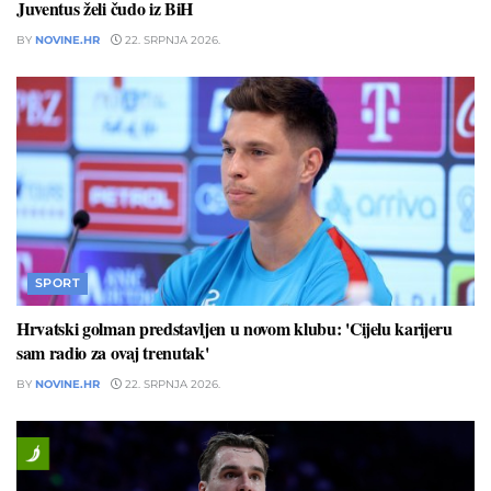
Juventus želi čudo iz BiH
BY
NOVINE.HR
22. SRPNJA 2026.
SPORT
Hrvatski golman predstavljen u novom klubu: 'Cijelu karijeru
sam radio za ovaj trenutak'
BY
NOVINE.HR
22. SRPNJA 2026.