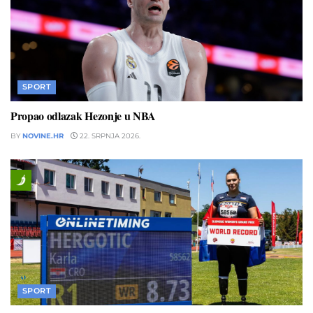
SPORT
Propao odlazak Hezonje u NBA
BY
NOVINE.HR
22. SRPNJA 2026.
SPORT