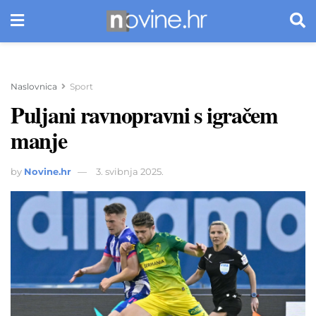
Naslovnica
Sport
Puljani ravnopravni s igračem
manje
by
Novine.hr
3. svibnja 2025.