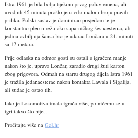
Istra 1961 je bila bolja tijekom prvog poluvremena, ali
uvodnih 45 minuta prošlo je u vrlo malom broju pravih
prilika. Pulski sastav je dominirao posjedom te je
konstantno pleo mrežu oko suparničkog šesnaesterca, ali
jedina ozbiljnija šansa bio je udarac Lončara u 24. minuti
sa 17 metara.
Prije odlaska na odmor gosti su ostali s igračem manje
nakon što je, upravo Lončar, zaradio drugi žuti karton
zbog prigovora. Odmah na startu drugog dijela Istra 1961
je tražila jedanaesterac nakon kontakta Lawala i Sigalija,
ali sudac je ostao tih.
Iako je Lokomotiva imala igrača više, po ničemu se u
igri takvo što nije…
Pročitajte više na
Gol.hr