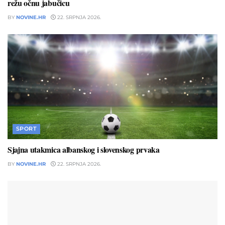
režu očnu jabučicu
BY
NOVINE.HR
22. SRPNJA 2026.
SPORT
Sjajna utakmica albanskog i slovenskog prvaka
BY
NOVINE.HR
22. SRPNJA 2026.