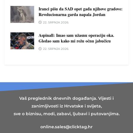
Iranci pišu da SAD opet gađa njihove gradove:
Revolucionarna garda napala Jordan
22. SRPNJA 2026.
Aspinall: Imao sam užasnu operaciju oka.
Gledao sam kako mi režu očnu jabučicu
22. SRPNJA 2026.
Vaš preglednik dnevnih događanja. Vijesti i
zanimljivosti iz Hrvatske i svijeta,
sve o biznisu, modi, zabavi, ljubavi i putovanjima.
online.sales@clicktag.hr