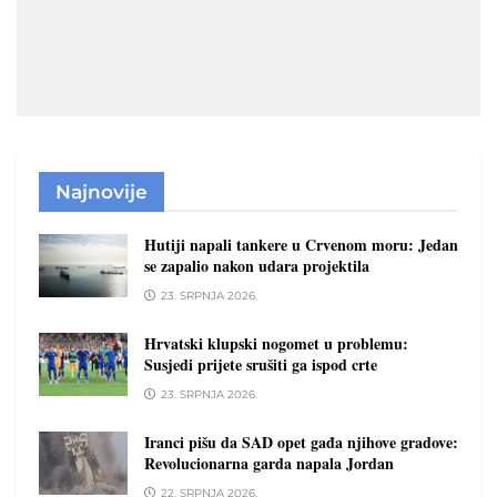
Najnovije
Hutiji napali tankere u Crvenom moru: Jedan
se zapalio nakon udara projektila
23. SRPNJA 2026.
Hrvatski klupski nogomet u problemu:
Susjedi prijete srušiti ga ispod crte
23. SRPNJA 2026.
Iranci pišu da SAD opet gađa njihove gradove:
Revolucionarna garda napala Jordan
22. SRPNJA 2026.