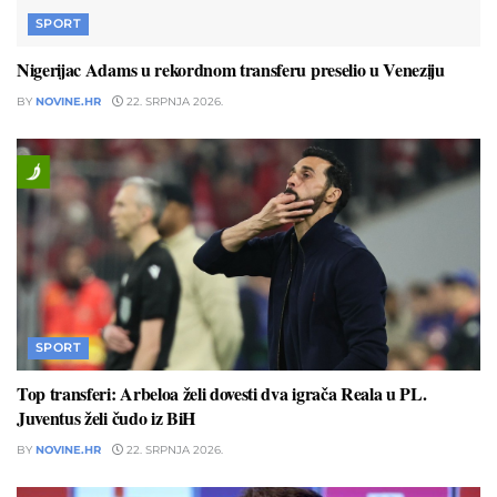
SPORT
Nigerijac Adams u rekordnom transferu preselio u Veneziju
BY
NOVINE.HR
22. SRPNJA 2026.
SPORT
Top transferi: Arbeloa želi dovesti dva igrača Reala u PL.
Juventus želi čudo iz BiH
BY
NOVINE.HR
22. SRPNJA 2026.