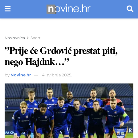
Naslovnica
Sport
”Prije će Grdović prestat piti,
nego Hajduk…”
by
Novine.hr
4. svibnja 2025.