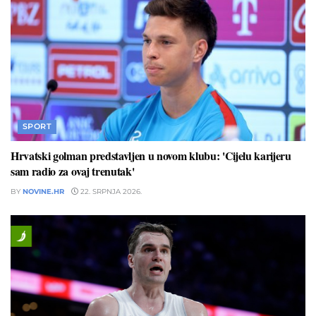
SPORT
Hrvatski golman predstavljen u novom klubu: 'Cijelu karijeru
sam radio za ovaj trenutak'
BY
NOVINE.HR
22. SRPNJA 2026.