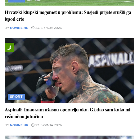
Hrvatski klupski nogomet u problemu: Susjedi prijete srušiti ga
ispod crte
BY
NOVINE.HR
23. SRPNJA 2026.
SPORT
Aspinall: Imao sam užasnu operaciju oka. Gledao sam kako mi
režu očnu jabučicu
BY
NOVINE.HR
22. SRPNJA 2026.