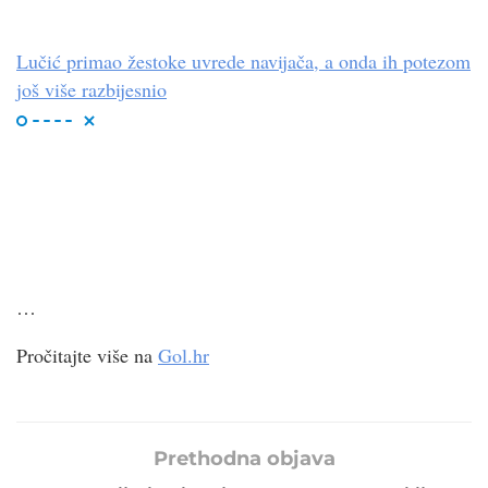
Lučić primao žestoke uvrede navijača, a onda ih potezom
još više razbijesnio
…
Pročitajte više na
Gol.hr
Prethodna objava