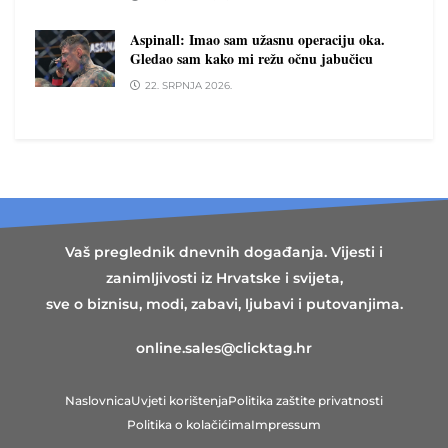
Aspinall: Imao sam užasnu operaciju oka.
Gledao sam kako mi režu očnu jabučicu
22. SRPNJA 2026.
Vaš preglednik dnevnih događanja. Vijesti i
zanimljivosti iz Hrvatske i svijeta,
sve o biznisu, modi, zabavi, ljubavi i putovanjima.
online.sales@clicktag.hr
Naslovnica
Uvjeti korištenja
Politika zaštite privatnosti
Politika o kolačićima
Impressum