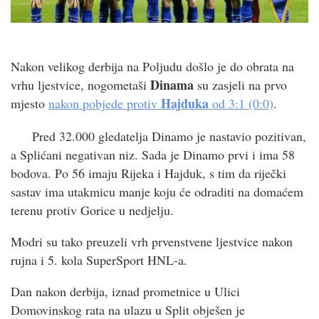
Nakon velikog derbija na Poljudu došlo je do obrata na
Dinama
vrhu ljestvice, nogometaši
su zasjeli na prvo
Hajduka
mjesto
nakon pobjede protiv
od 3:1 (0:0)
.
Pred 32.000 gledatelja Dinamo je nastavio pozitivan,
a Splićani negativan niz. Sada je Dinamo prvi i ima 58
bodova. Po 56 imaju Rijeka i Hajduk, s tim da riječki
sastav ima utakmicu manje koju će odraditi na domaćem
terenu protiv Gorice u nedjelju.
Modri su tako preuzeli vrh prvenstvene ljestvice nakon
rujna i 5. kola SuperSport HNL-a.
Dan nakon derbija, iznad prometnice u Ulici
Domovinskog rata na ulazu u Split obješen je