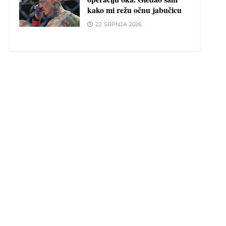
kako mi režu očnu jabučicu
22. SRPNJA 2026.