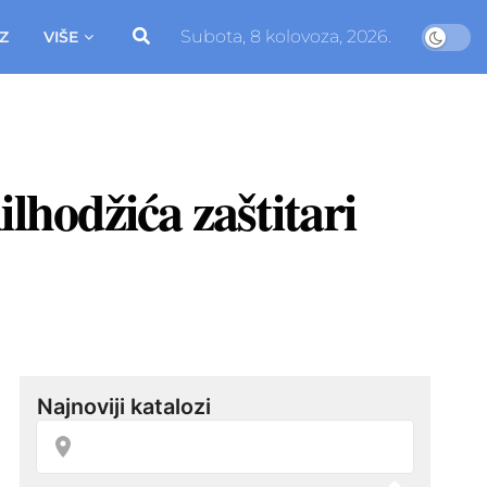
Subota, 8 kolovoza, 2026.
Z
VIŠE
lhodžića zaštitari