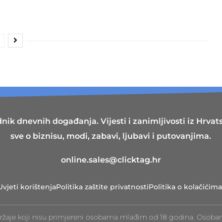
nik dnevnih događanja. Vijesti i zanimljivosti iz Hrvatsk
sve o biznisu, modi, zabavi, ljubavi i putovanjima.
online.sales@clicktag.hr
Uvjeti korištenja
Politika zaštite privatnosti
Politika o kolačićima
ržaje koji nisu primjereni osobama mlađim od 18 godina. Osoba