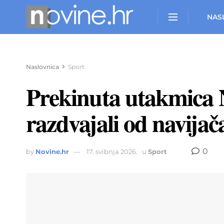
NAS
Naslovnica
Sport
Prekinuta utakmica N
razdvajali od navijač
0
by
Novine.hr
17. svibnja 2026.
u
Sport