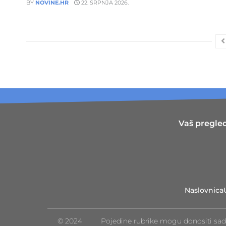
BY
NOVINE.HR
22. SRPNJA 2026.
Vaš pregled
Naslovnica
© 2024
Pojedine rubrike mogu donositi sad