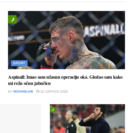
SPORT
Aspinall: Imao sam užasnu operaciju oka. Gledao sam kako
mi režu očnu jabučicu
BY
NOVINE.HR
22. SRPNJA 2026.