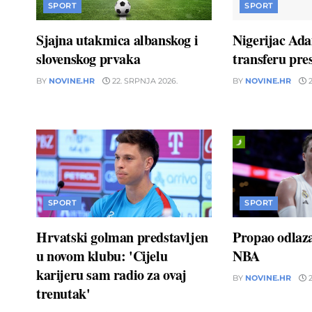
SPORT
SPORT
Sjajna utakmica albanskog i
Nigerijac Ad
slovenskog prvaka
transferu pres
BY
NOVINE.HR
22. SRPNJA 2026.
BY
NOVINE.HR
2
SPORT
SPORT
Hrvatski golman predstavljen
Propao odlaz
u novom klubu: 'Cijelu
NBA
karijeru sam radio za ovaj
BY
NOVINE.HR
2
trenutak'