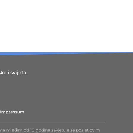
e i svijeta,
Impressum
ma mlađim od 18 godina savjetuje se posjet ovim