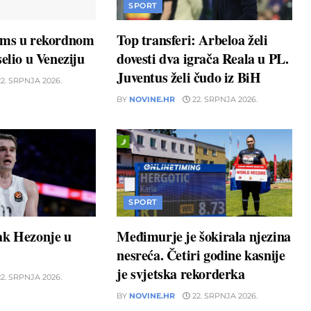
SPORT
ams u rekordnom
Top transferi: Arbeloa želi
elio u Veneziju
dovesti dva igrača Reala u PL.
Juventus želi čudo iz BiH
2. SRPNJA 2026.
BY
NOVINE.HR
22. SRPNJA 2026.
SPORT
ak Hezonje u
Međimurje je šokirala njezina
nesreća. Četiri godine kasnije
je svjetska rekorderka
2. SRPNJA 2026.
BY
NOVINE.HR
22. SRPNJA 2026.