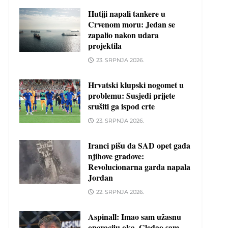
Hutiji napali tankere u
Crvenom moru: Jedan se
zapalio nakon udara
projektila
23. SRPNJA 2026.
Hrvatski klupski nogomet u
problemu: Susjedi prijete
srušiti ga ispod crte
23. SRPNJA 2026.
Iranci pišu da SAD opet gađa
njihove gradove:
Revolucionarna garda napala
Jordan
22. SRPNJA 2026.
Aspinall: Imao sam užasnu
operaciju oka. Gledao sam