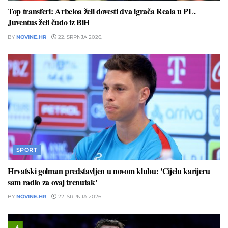
Top transferi: Arbeloa želi dovesti dva igrača Reala u PL.
Juventus želi čudo iz BiH
BY
NOVINE.HR
22. SRPNJA 2026.
SPORT
Hrvatski golman predstavljen u novom klubu: 'Cijelu karijeru
sam radio za ovaj trenutak'
BY
NOVINE.HR
22. SRPNJA 2026.