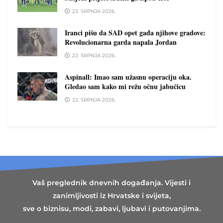
23. SRPNJA 2026.
Iranci pišu da SAD opet gađa njihove gradove:
Revolucionarna garda napala Jordan
22. SRPNJA 2026.
Aspinall: Imao sam užasnu operaciju oka.
Gledao sam kako mi režu očnu jabučicu
22. SRPNJA 2026.
Vaš preglednik dnevnih događanja. Vijesti i
zanimljivosti iz Hrvatske i svijeta,
sve o biznisu, modi, zabavi, ljubavi i putovanjima.