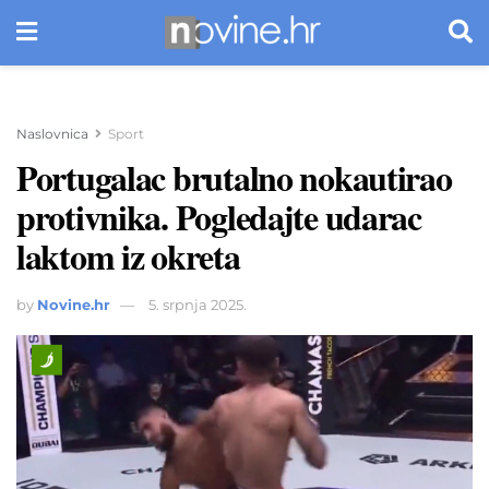
Naslovnica
Sport
Portugalac brutalno nokautirao
protivnika. Pogledajte udarac
laktom iz okreta
by
Novine.hr
5. srpnja 2025.