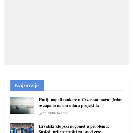
Najnovije
Hutiji napali tankere u Crvenom moru: Jedan
se zapalio nakon udara projektila
23. SRPNJA 2026.
Hrvatski klupski nogomet u problemu:
Susjedi prijete srušiti ga ispod crte