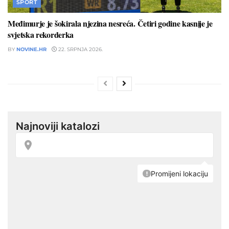
SPORT
Međimurje je šokirala njezina nesreća. Četiri godine kasnije je
svjetska rekorderka
BY
NOVINE.HR
22. SRPNJA 2026.