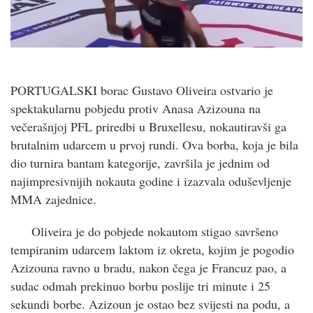
PORTUGALSKI borac Gustavo Oliveira ostvario je
spektakularnu pobjedu protiv Anasa Azizouna na
večerašnjoj PFL priredbi u Bruxellesu, nokautiravši ga
brutalnim udarcem u prvoj rundi. Ova borba, koja je bila
dio turnira bantam kategorije, završila je jednim od
najimpresivnijih nokauta godine i izazvala oduševljenje
MMA zajednice.
Oliveira je do pobjede nokautom stigao savršeno
tempiranim udarcem laktom iz okreta, kojim je pogodio
Azizouna ravno u bradu, nakon čega je Francuz pao, a
sudac odmah prekinuo borbu poslije tri minute i 25
sekundi borbe. Azizoun je ostao bez svijesti na podu, a