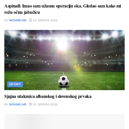
Aspinall: Imao sam užasnu operaciju oka. Gledao sam kako mi
režu očnu jabučicu
BY
NOVINE.HR
22. SRPNJA 2026.
SPORT
Sjajna utakmica albanskog i slovenskog prvaka
BY
NOVINE.HR
22. SRPNJA 2026.