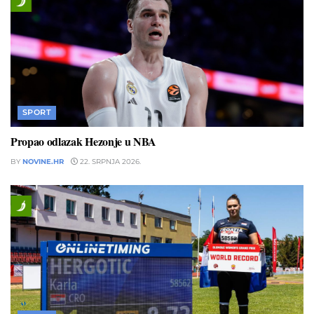
SPORT
Propao odlazak Hezonje u NBA
BY
NOVINE.HR
22. SRPNJA 2026.