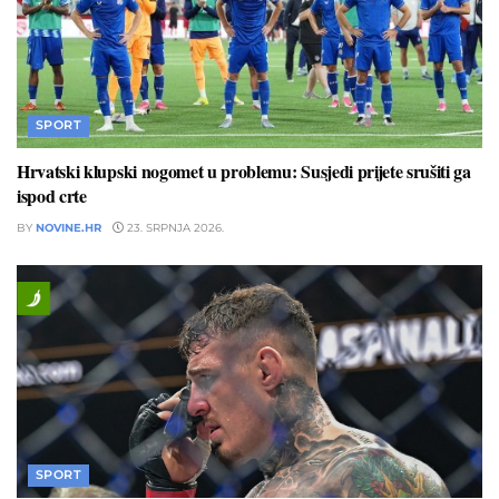
SPORT
Hrvatski klupski nogomet u problemu: Susjedi prijete srušiti ga
ispod crte
BY
NOVINE.HR
23. SRPNJA 2026.
SPORT