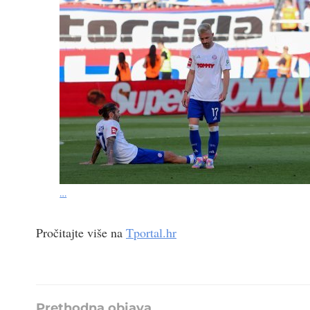
…
Pročitajte više na
Tportal.hr
Prethodna objava