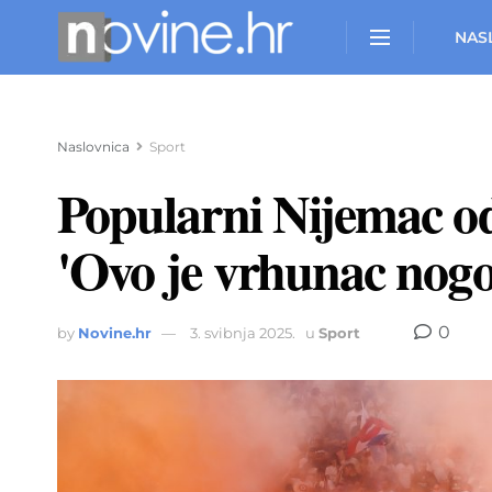
NAS
Naslovnica
Sport
Popularni Nijemac od
'Ovo je vrhunac nog
0
by
Novine.hr
3. svibnja 2025.
u
Sport