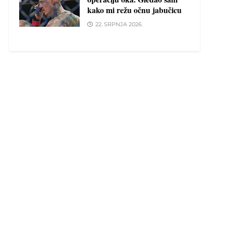
kako mi režu očnu jabučicu
22. SRPNJA 2026.