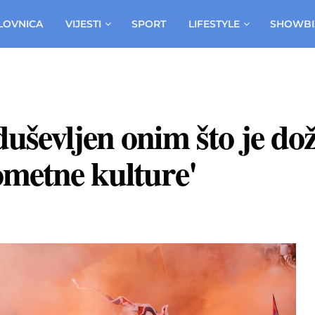
LOVNICA
VIJESTI
SPORT
LIFESTYLE
SHOWBI
uševljen onim što je dož
ometne kulture'