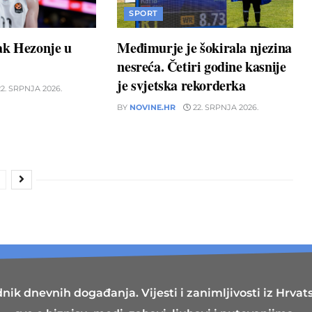
SPORT
ak Hezonje u
Međimurje je šokirala njezina
nesreća. Četiri godine kasnije
je svjetska rekorderka
2. SRPNJA 2026.
BY
NOVINE.HR
22. SRPNJA 2026.
nik dnevnih događanja. Vijesti i zanimljivosti iz Hrvatsk