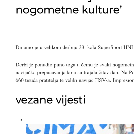
nogometne kulture’
Dinamo je u velikom derbiju 33. kola SuperSport HNL
Derbi je ponudio puno toga u čemu je svaki nogometni f
navijačka prepucavanja koja su trajala čitav dan. Na P
660 tisuća pratitelja te veliki navijač HSV-a. Impresio
vezane vijesti