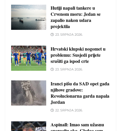
Hutiji napali tankere u
Crvenom moru: Jedan se
zapalio nakon udara
projektila
23. SRPNJA 2026.
Hrvatski klupski nogomet u
problemu: Susjedi prijete
srušiti ga ispod crte
23. SRPNJA 2026.
Iranci pišu da SAD opet gađa
njihove gradove:
Revolucionarna garda napala
Jordan
22. SRPNJA 2026.
Aspinall: Imao sam užasnu
operaciju oka. Gledao sam