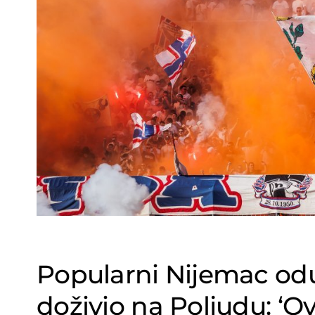
Popularni Nijemac odu
doživio na Poljudu: ‘O