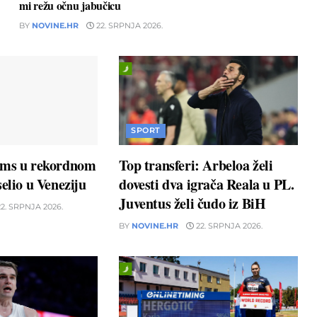
mi režu očnu jabučicu
BY
NOVINE.HR
22. SRPNJA 2026.
SPORT
ams u rekordnom
Top transferi: Arbeloa želi
elio u Veneziju
dovesti dva igrača Reala u PL.
Juventus želi čudo iz BiH
2. SRPNJA 2026.
BY
NOVINE.HR
22. SRPNJA 2026.