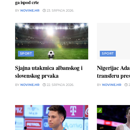
ga ispod crte
BY
NOVINE.HR
23. SRPNJA 2026.
SPORT
SPORT
Sjajna utakmica albanskog i
Nigerijac Ad
slovenskog prvaka
transferu pres
BY
NOVINE.HR
22. SRPNJA 2026.
BY
NOVINE.HR
2