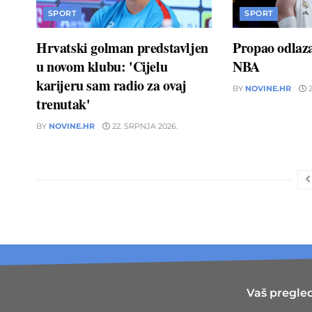
SPORT
SPORT
Hrvatski golman predstavljen
Propao odlaz
u novom klubu: 'Cijelu
NBA
karijeru sam radio za ovaj
BY
NOVINE.HR
2
trenutak'
BY
NOVINE.HR
22. SRPNJA 2026.
Vaš pregled