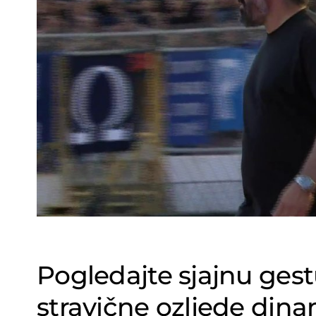
Pogledajte sjajnu ges
stravične ozljede din