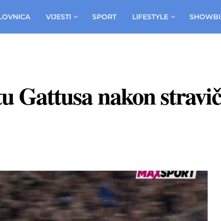
LOVNICA
VIJESTI
SPORT
LIFESTYLE
SHOWBI
tu Gattusa nakon stravič