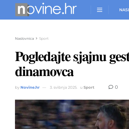
NAS
Naslovnica
Sport
Pogledajte sjajnu ges
dinamovca
0
by
Novine.hr
3. svibnja 2025.
u
Sport