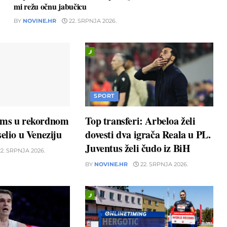
mi režu očnu jabučicu
BY
NOVINE.HR
22. SRPNJA 2026.
SPORT
ams u rekordnom
Top transferi: Arbeloa želi
elio u Veneziju
dovesti dva igrača Reala u PL.
Juventus želi čudo iz BiH
2. SRPNJA 2026.
BY
NOVINE.HR
22. SRPNJA 2026.