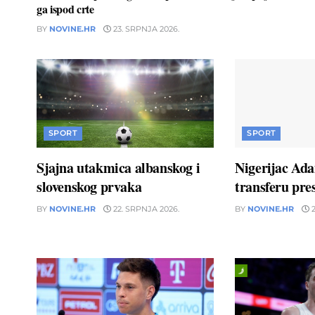
ga ispod crte
BY
NOVINE.HR
23. SRPNJA 2026.
SPORT
SPORT
Sjajna utakmica albanskog i
Nigerijac Ad
slovenskog prvaka
transferu pres
BY
NOVINE.HR
22. SRPNJA 2026.
BY
NOVINE.HR
2