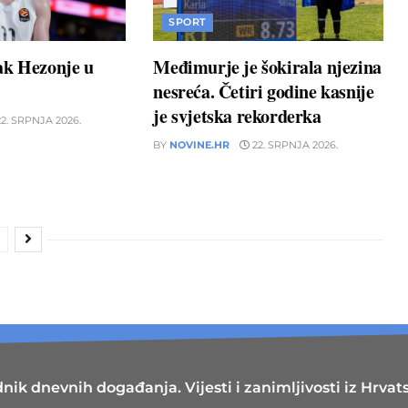
SPORT
ak Hezonje u
Međimurje je šokirala njezina
nesreća. Četiri godine kasnije
je svjetska rekorderka
2. SRPNJA 2026.
BY
NOVINE.HR
22. SRPNJA 2026.
nik dnevnih događanja. Vijesti i zanimljivosti iz Hrvatsk