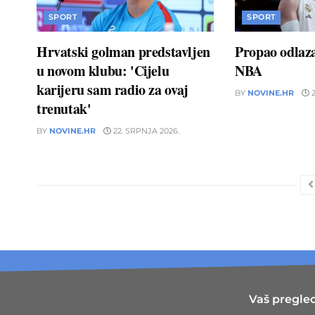
SPORT
SPORT
Hrvatski golman predstavljen
Propao odlaz
u novom klubu: 'Cijelu
NBA
karijeru sam radio za ovaj
BY
NOVINE.HR
2
trenutak'
BY
NOVINE.HR
22. SRPNJA 2026.
Vaš pregled