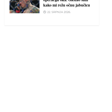
kako mi režu očnu jabučicu
22. SRPNJA 2026.