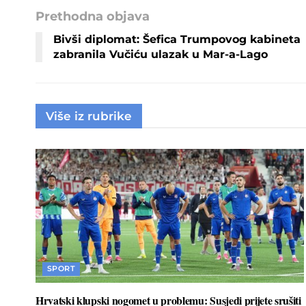
Prethodna objava
Bivši diplomat: Šefica Trumpovog kabineta
zabranila Vučiću ulazak u Mar-a-Lago
Više iz rubrike
SPORT
Hrvatski klupski nogomet u problemu: Susjedi prijete srušiti