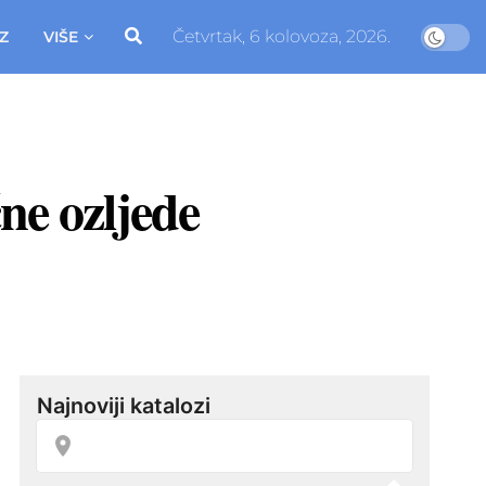
Četvrtak, 6 kolovoza, 2026.
Z
VIŠE
ne ozljede