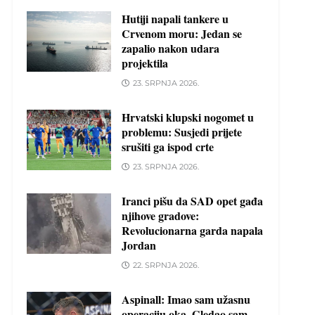
Hutiji napali tankere u
Crvenom moru: Jedan se
zapalio nakon udara
projektila
23. SRPNJA 2026.
Hrvatski klupski nogomet u
problemu: Susjedi prijete
srušiti ga ispod crte
23. SRPNJA 2026.
Iranci pišu da SAD opet gađa
njihove gradove:
Revolucionarna garda napala
Jordan
22. SRPNJA 2026.
Aspinall: Imao sam užasnu
operaciju oka. Gledao sam