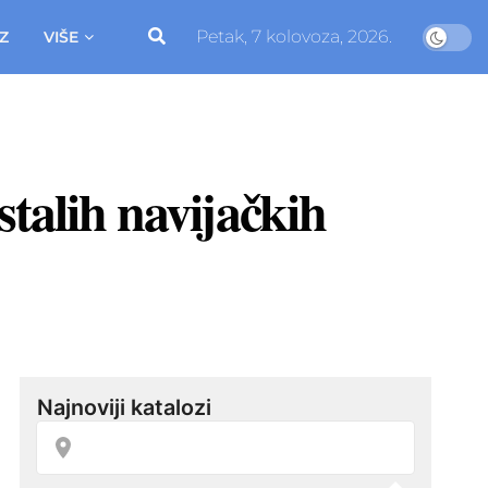
Petak, 7 kolovoza, 2026.
Z
VIŠE
stalih navijačkih