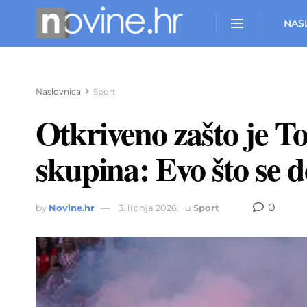
NAS
Naslovnica
Sport
Otkriveno zašto je To
skupina: Evo što se d
0
by
Novine.hr
3. lipnja 2026.
u
Sport