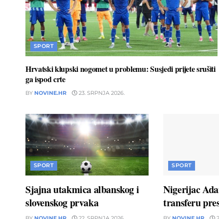
SPORT
Hrvatski klupski nogomet u problemu: Susjedi prijete srušiti
ga ispod crte
BY
NOVINE.HR
23. SRPNJA 2026.
SPORT
SPORT
Sjajna utakmica albanskog i
Nigerijac Ad
slovenskog prvaka
transferu pres
BY
NOVINE.HR
22. SRPNJA 2026.
BY
NOVINE.HR
2