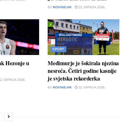
BY
NOVINE.HR
22. SRPNJA 2026.
SPORT
ak Hezonje u
Međimurje je šokirala njezina
nesreća. Četiri godine kasnije
je svjetska rekorderka
2. SRPNJA 2026.
BY
NOVINE.HR
22. SRPNJA 2026.