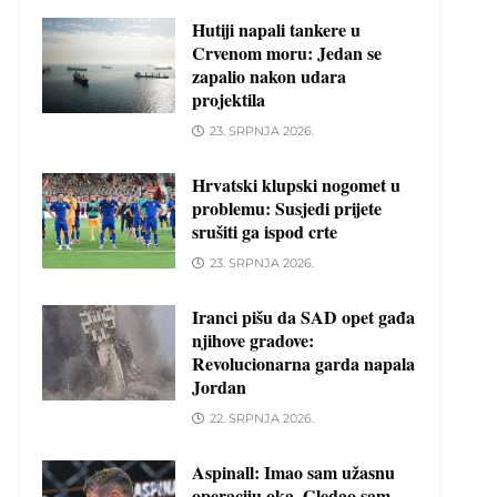
Hutiji napali tankere u
Crvenom moru: Jedan se
zapalio nakon udara
projektila
23. SRPNJA 2026.
Hrvatski klupski nogomet u
problemu: Susjedi prijete
srušiti ga ispod crte
23. SRPNJA 2026.
Iranci pišu da SAD opet gađa
njihove gradove:
Revolucionarna garda napala
Jordan
22. SRPNJA 2026.
Aspinall: Imao sam užasnu
operaciju oka. Gledao sam