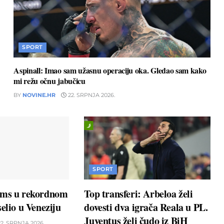
SPORT
Aspinall: Imao sam užasnu operaciju oka. Gledao sam kako
mi režu očnu jabučicu
BY
NOVINE.HR
22. SRPNJA 2026.
SPORT
ams u rekordnom
Top transferi: Arbeloa želi
elio u Veneziju
dovesti dva igrača Reala u PL.
Juventus želi čudo iz BiH
2. SRPNJA 2026.