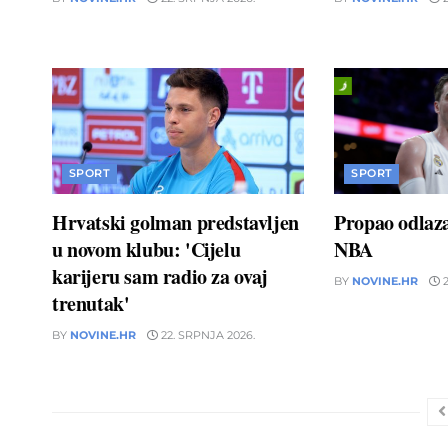
SPORT
SPORT
Hrvatski golman predstavljen
Propao odlaz
u novom klubu: 'Cijelu
NBA
karijeru sam radio za ovaj
BY
NOVINE.HR
2
trenutak'
BY
NOVINE.HR
22. SRPNJA 2026.