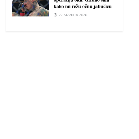
kako mi režu očnu jabučicu
22. SRPNJA 2026.