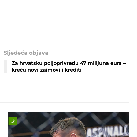
Sljedeća objava
Za hrvatsku poljoprivredu 47 milijuna eura –
kreću novi zajmovi i krediti