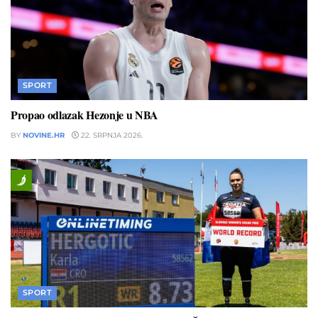
SPORT
Propao odlazak Hezonje u NBA
BY
NOVINE.HR
22. SRPNJA 2026.
SPORT