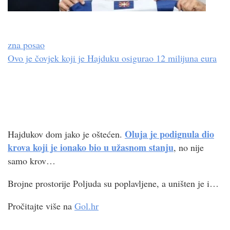
zna posao
Ovo je čovjek koji je Hajduku osigurao 12 milijuna eura
Oluja je podignula dio
Hajdukov dom jako je oštećen.
krova koji je ionako bio u užasnom stanju
, no nije
samo krov…
Brojne prostorije Poljuda su poplavljene, a uništen je i…
Pročitajte više na
Gol.hr