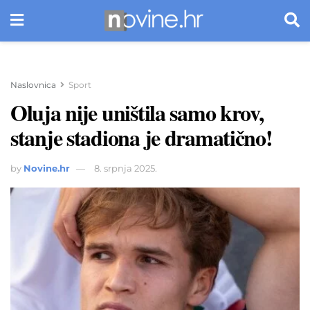
Naslovnica
Sport
Oluja nije uništila samo krov,
stanje stadiona je dramatično!
by
Novine.hr
8. srpnja 2025.