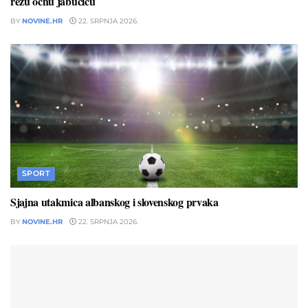
režu očnu jabučicu
BY
NOVINE.HR
22. SRPNJA 2026.
SPORT
Sjajna utakmica albanskog i slovenskog prvaka
BY
NOVINE.HR
22. SRPNJA 2026.