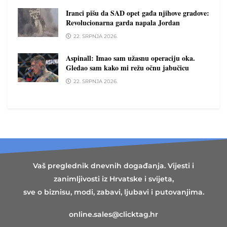
Iranci pišu da SAD opet gađa njihove gradove:
Revolucionarna garda napala Jordan
22. SRPNJA 2026.
Aspinall: Imao sam užasnu operaciju oka.
Gledao sam kako mi režu očnu jabučicu
22. SRPNJA 2026.
Vaš preglednik dnevnih događanja. Vijesti i
zanimljivosti iz Hrvatske i svijeta,
sve o biznisu, modi, zabavi, ljubavi i putovanjima.
online.sales@clicktag.hr