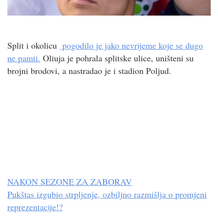
Split i okolicu
pogodilo je jako nevrijeme koje se dugo
ne pamti.
Oliuja je pohrala splitske ulice, uništeni su
brojni brodovi, a nastradao je i stadion Poljud.
NAKON SEZONE ZA ZABORAV
Pukštas izgubio strpljenje, ozbiljno razmišlja o promjeni
reprezentacije!?