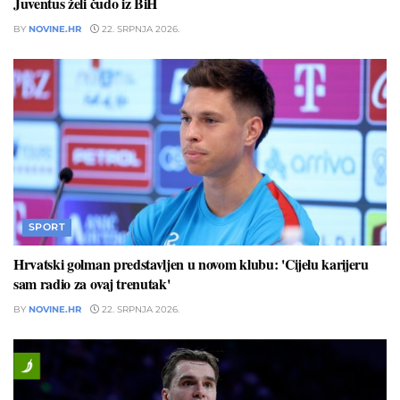
Juventus želi čudo iz BiH
BY
NOVINE.HR
22. SRPNJA 2026.
SPORT
Hrvatski golman predstavljen u novom klubu: 'Cijelu karijeru
sam radio za ovaj trenutak'
BY
NOVINE.HR
22. SRPNJA 2026.