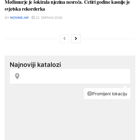
Međimurje je šokirala njezina nesreća. Četiri godine kasnije je
svjetska rekorderka
BY
NOVINE.HR
22. SRPNJA 2026.