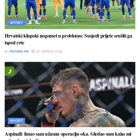
SPORT
Hrvatski klupski nogomet u problemu: Susjedi prijete srušiti ga
ispod crte
BY
NOVINE.HR
23. SRPNJA 2026.
SPORT
Aspinall: Imao sam užasnu operaciju oka. Gledao sam kako mi