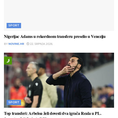
SPORT
Nigerijac Adams u rekordnom transferu preselio u Veneziju
BY
NOVINE.HR
22. SRPNJA 2026.
SPORT
Top transferi: Arbeloa želi dovesti dva igrača Reala u PL.