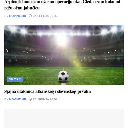
Aspinall: Imao sam užasnu operaciju oka. Gledao sam kako mi
režu očnu jabučicu
BY
NOVINE.HR
22. SRPNJA 2026.
SPORT
Sjajna utakmica albanskog i slovenskog prvaka
BY
NOVINE.HR
22. SRPNJA 2026.