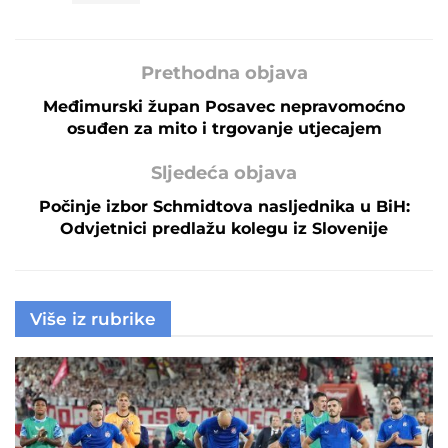
Prethodna objava
Međimurski župan Posavec nepravomoćno
osuđen za mito i trgovanje utjecajem
Sljedeća objava
Počinje izbor Schmidtova nasljednika u BiH:
Odvjetnici predlažu kolegu iz Slovenije
Više iz rubrike