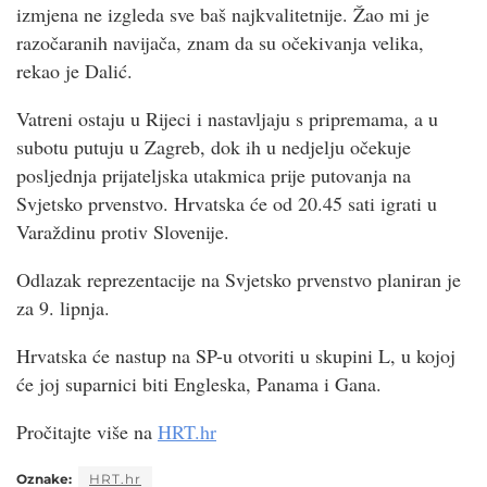
izmjena ne izgleda sve baš najkvalitetnije. Žao mi je
razočaranih navijača, znam da su očekivanja velika,
rekao je Dalić.
Vatreni ostaju u Rijeci i nastavljaju s pripremama, a u
subotu putuju u Zagreb, dok ih u nedjelju očekuje
posljednja prijateljska utakmica prije putovanja na
Svjetsko prvenstvo. Hrvatska će od 20.45 sati igrati u
Varaždinu protiv Slovenije.
Odlazak reprezentacije na Svjetsko prvenstvo planiran je
za 9. lipnja.
Hrvatska će nastup na SP-u otvoriti u skupini L, u kojoj
će joj suparnici biti Engleska, Panama i Gana.
Pročitajte više na
HRT.hr
Oznake:
HRT.hr