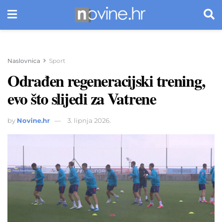
Naslovnica
Sport
Odrađen regeneracijski trening,
evo što slijedi za Vatrene
by
Novine.hr
3. lipnja 2026.