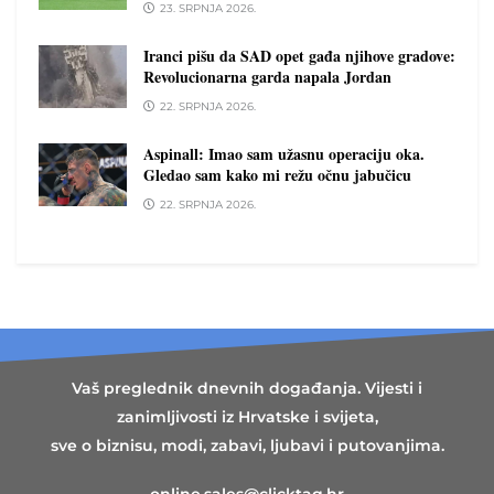
23. SRPNJA 2026.
Iranci pišu da SAD opet gađa njihove gradove:
Revolucionarna garda napala Jordan
22. SRPNJA 2026.
Aspinall: Imao sam užasnu operaciju oka.
Gledao sam kako mi režu očnu jabučicu
22. SRPNJA 2026.
Vaš preglednik dnevnih događanja. Vijesti i
zanimljivosti iz Hrvatske i svijeta,
sve o biznisu, modi, zabavi, ljubavi i putovanjima.
online.sales@clicktag.hr