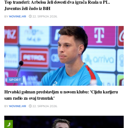
Top transferi: Arbeloa želi dovesti dva igrača Reala u PL.
Juventus želi čudo iz BiH
BY
NOVINE.HR
22. SRPNJA 2026.
SPORT
Hrvatski golman predstavljen u novom klubu: 'Cijelu karijeru
sam radio za ovaj trenutak'
BY
NOVINE.HR
22. SRPNJA 2026.