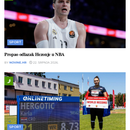
SPORT
Propao odlazak Hezonje u NBA
BY
NOVINE.HR
22. SRPNJA 2026.
SPORT