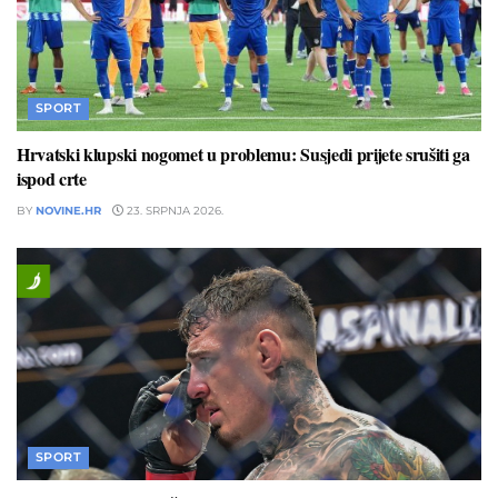
SPORT
Hrvatski klupski nogomet u problemu: Susjedi prijete srušiti ga
ispod crte
BY
NOVINE.HR
23. SRPNJA 2026.
SPORT