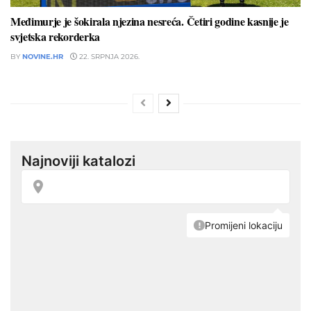
Međimurje je šokirala njezina nesreća. Četiri godine kasnije je
svjetska rekorderka
BY
NOVINE.HR
22. SRPNJA 2026.