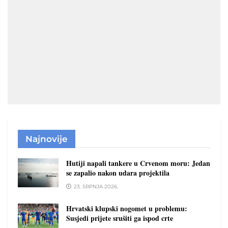
Najnovije
Hutiji napali tankere u Crvenom moru: Jedan
se zapalio nakon udara projektila
23. SRPNJA 2026.
Hrvatski klupski nogomet u problemu:
Susjedi prijete srušiti ga ispod crte