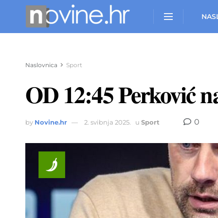
NAS
Naslovnica
Sport
OD 12:45 Perković na
0
by
Novine.hr
2. svibnja 2025.
u
Sport