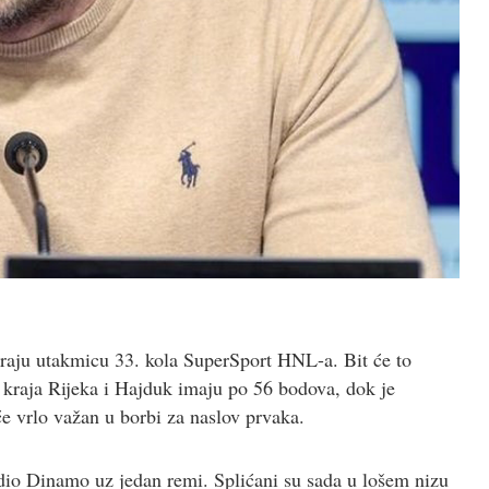
ju utakmicu 33. kola SuperSport HNL-a. Bit će to
e kraja Rijeka i Hajduk imaju po 56 bodova, dok je
e vrlo važan u borbi za naslov prvaka.
edio Dinamo uz jedan remi. Splićani su sada u lošem nizu