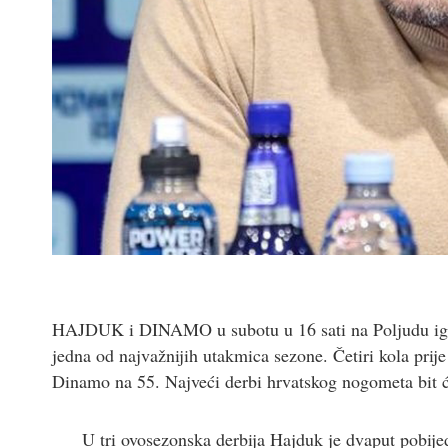
HAJDUK i DINAMO u subotu u 16 sati na Poljudu igra
jedna od najvažnijih utakmica sezone. Četiri kola prij
Dinamo na 55. Najveći derbi hrvatskog nogometa bit ć
U tri ovosezonska derbija Hajduk je dvaput pobij