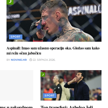
SPORT
Aspinall: Imao sam užasnu operaciju oka. Gledao sam kako
mi režu očnu jabučicu
BY
NOVINE.HR
22. SRPNJA 2026.
SPORT
ams u rekordnom
Top transferi: Arbeloa želi