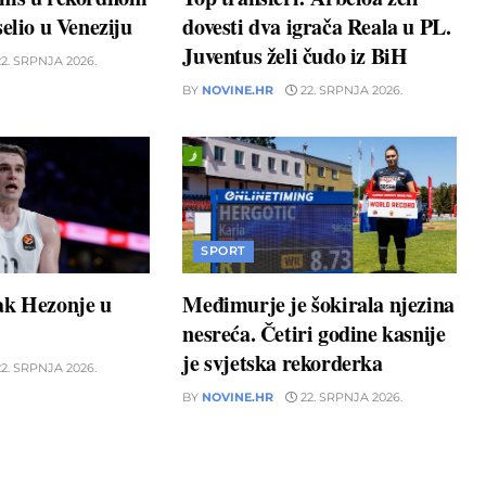
elio u Veneziju
dovesti dva igrača Reala u PL.
Juventus želi čudo iz BiH
2. SRPNJA 2026.
BY
NOVINE.HR
22. SRPNJA 2026.
SPORT
ak Hezonje u
Međimurje je šokirala njezina
nesreća. Četiri godine kasnije
je svjetska rekorderka
2. SRPNJA 2026.
BY
NOVINE.HR
22. SRPNJA 2026.