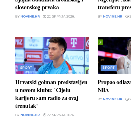
slovenskog prvaka
transferu pres
BY
NOVINE.HR
22. SRPNJA 2026.
BY
NOVINE.HR
2
SPORT
SPORT
Hrvatski golman predstavljen
Propao odlaz
u novom klubu: 'Cijelu
NBA
karijeru sam radio za ovaj
BY
NOVINE.HR
2
trenutak'
BY
NOVINE.HR
22. SRPNJA 2026.