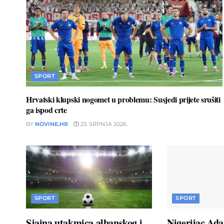
SPORT
Hrvatski klupski nogomet u problemu: Susjedi prijete srušiti
ga ispod crte
BY
NOVINE.HR
23. SRPNJA 2026.
SPORT
SPORT
Sjajna utakmica albanskog i
Nigerijac Ad