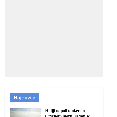
Najnovije
Hutiji napali tankere u
Crvenom moru: Jedan se