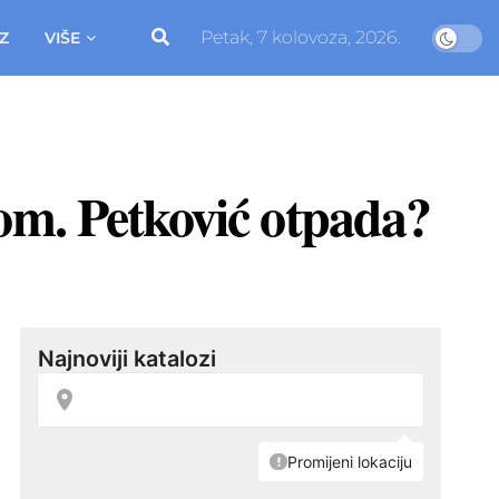
Petak, 7 kolovoza, 2026.
Z
VIŠE
om. Petković otpada?