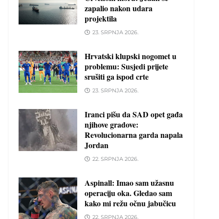
zapalio nakon udara
projektila
23. SRPNJA 2026.
Hrvatski klupski nogomet u
problemu: Susjedi prijete
srušiti ga ispod crte
23. SRPNJA 2026.
Iranci pišu da SAD opet gađa
njihove gradove:
Revolucionarna garda napala
Jordan
22. SRPNJA 2026.
Aspinall: Imao sam užasnu
operaciju oka. Gledao sam
kako mi režu očnu jabučicu
22. SRPNJA 2026.