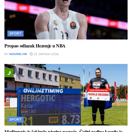
SPORT
Propao odlazak Hezonje u NBA
BY
NOVINE.HR
22. SRPNJA 2026.
SPORT
Međimurje je šokirala njezina nesreća. Četiri godine kasnije je