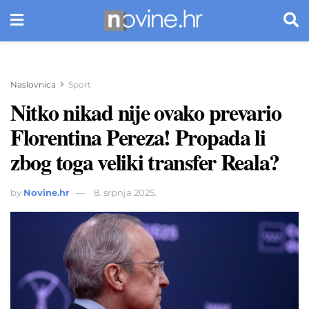
Naslovnica
Sport
Nitko nikad nije ovako prevario
Florentina Pereza! Propada li
zbog toga veliki transfer Reala?
by
Novine.hr
8. srpnja 2025.