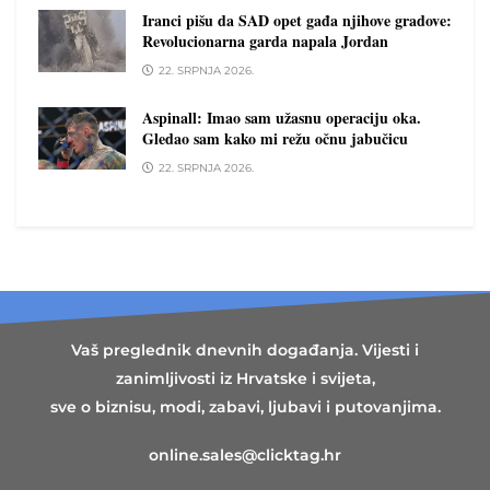
Iranci pišu da SAD opet gađa njihove gradove:
Revolucionarna garda napala Jordan
22. SRPNJA 2026.
Aspinall: Imao sam užasnu operaciju oka.
Gledao sam kako mi režu očnu jabučicu
22. SRPNJA 2026.
Vaš preglednik dnevnih događanja. Vijesti i
zanimljivosti iz Hrvatske i svijeta,
sve o biznisu, modi, zabavi, ljubavi i putovanjima.
online.sales@clicktag.hr