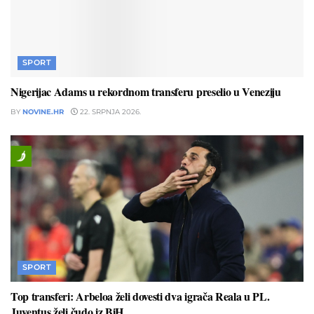
SPORT
Nigerijac Adams u rekordnom transferu preselio u Veneziju
BY
NOVINE.HR
22. SRPNJA 2026.
SPORT
Top transferi: Arbeloa želi dovesti dva igrača Reala u PL.
Juventus želi čudo iz BiH