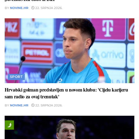
BY
NOVINE.HR
22. SRPNJA 2026.
SPORT
Hrvatski golman predstavljen u novom klubu: 'Cijelu karijeru
sam radio za ovaj trenutak'
BY
NOVINE.HR
22. SRPNJA 2026.