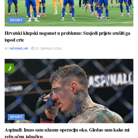
SPORT
Hrvatski klupski nogomet u problemu: Susjedi prijete srušiti ga
ispod crte
BY
NOVINE.HR
23. SRPNJA 2026.
SPORT
Aspinall: Imao sam užasnu operaciju oka. Gledao sam kako mi
režu očnu jabučicu