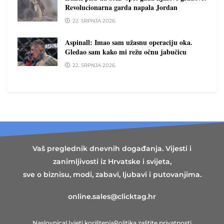
Revolucionarna garda napala Jordan
22. SRPNJA 2026.
Aspinall: Imao sam užasnu operaciju oka.
Gledao sam kako mi režu očnu jabučicu
22. SRPNJA 2026.
Vaš preglednik dnevnih događanja. Vijesti i
zanimljivosti iz Hrvatske i svijeta,
sve o biznisu, modi, zabavi, ljubavi i putovanjima.
online.sales@clicktag.hr
Naslovnica
Uvjeti korištenja
Politika zaštite privatnosti