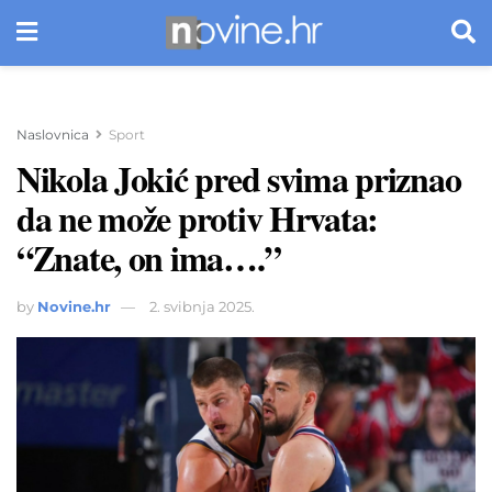
Naslovnica
Sport
Nikola Jokić pred svima priznao
da ne može protiv Hrvata:
“Znate, on ima….”
by
Novine.hr
2. svibnja 2025.