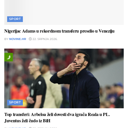
SPORT
Nigerijac Adams u rekordnom transferu preselio u Veneziju
BY
NOVINE.HR
22. SRPNJA 2026.
SPORT
Top transferi: Arbeloa želi dovesti dva igrača Reala u PL.
Juventus želi čudo iz BiH