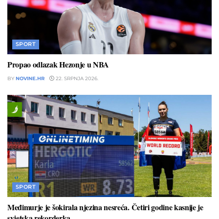
SPORT
Propao odlazak Hezonje u NBA
BY
NOVINE.HR
22. SRPNJA 2026.
SPORT
Međimurje je šokirala njezina nesreća. Četiri godine kasnije je
svjetska rekorderka