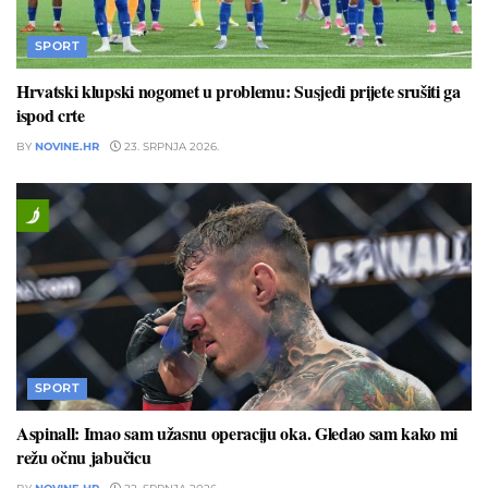
SPORT
Hrvatski klupski nogomet u problemu: Susjedi prijete srušiti ga
ispod crte
BY
NOVINE.HR
23. SRPNJA 2026.
SPORT
Aspinall: Imao sam užasnu operaciju oka. Gledao sam kako mi
režu očnu jabučicu