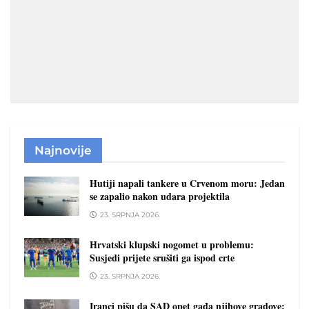
Najnovije
Hutiji napali tankere u Crvenom moru: Jedan
se zapalio nakon udara projektila
23. SRPNJA 2026.
Hrvatski klupski nogomet u problemu:
Susjedi prijete srušiti ga ispod crte
23. SRPNJA 2026.
Iranci pišu da SAD opet gađa njihove gradove: