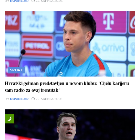
BY
NOVINE.HR
22. SRPNJA 2026.
SPORT
Hrvatski golman predstavljen u novom klubu: 'Cijelu karijeru
sam radio za ovaj trenutak'
BY
NOVINE.HR
22. SRPNJA 2026.