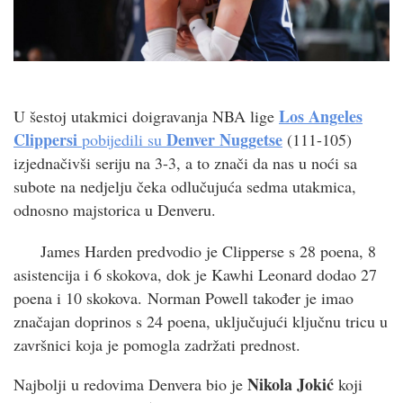
Los Angeles
U šestoj utakmici doigravanja NBA lige
Clippersi
Denver Nuggetse
pobijedili su
(111-105)
izjednačivši seriju na 3-3, a to znači da nas u noći sa
subote na nedjelju čeka odlučujuća sedma utakmica,
odnosno majstorica u Denveru.
James Harden predvodio je Clipperse s 28 poena, 8
asistencija i 6 skokova, dok je Kawhi Leonard dodao 27
poena i 10 skokova. Norman Powell također je imao
značajan doprinos s 24 poena, uključujući ključnu tricu u
završnici koja je pomogla zadržati prednost.
Nikola Jokić
Najbolji u redovima Denvera bio je
koji