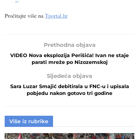
Pročitajte više na
Tportal.hr
Prethodna objava
VIDEO Nova eksplozija Perišića! Ivan ne staje
parati mreže po Nizozemskoj
Sljedeća objava
Sara Luzar Smajić debitirala u FNC-u i upisala
pobjedu nakon gotovo tri godine
Više iz rubrike