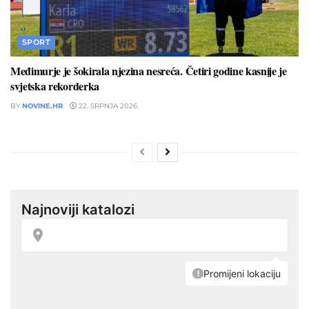
SPORT
Međimurje je šokirala njezina nesreća. Četiri godine kasnije je
svjetska rekorderka
BY
NOVINE.HR
22. SRPNJA 2026.