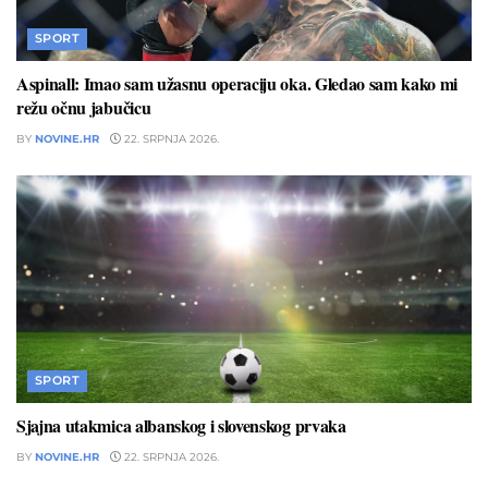
SPORT
Aspinall: Imao sam užasnu operaciju oka. Gledao sam kako mi
režu očnu jabučicu
BY
NOVINE.HR
22. SRPNJA 2026.
SPORT
Sjajna utakmica albanskog i slovenskog prvaka
BY
NOVINE.HR
22. SRPNJA 2026.