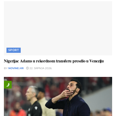
SPORT
Nigerijac Adams u rekordnom transferu preselio u Veneziju
BY
NOVINE.HR
22. SRPNJA 2026.