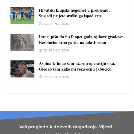
Hrvatski klupski nogomet u problemu:
Susjedi prijete srušiti ga ispod crte
23. SRPNJA 2026.
Iranci pišu da SAD opet gađa njihove gradove:
Revolucionarna garda napala Jordan
22. SRPNJA 2026.
Aspinall: Imao sam užasnu operaciju oka.
Gledao sam kako mi režu očnu jabučicu
22. SRPNJA 2026.
Vaš preglednik dnevnih događanja. Vijesti i