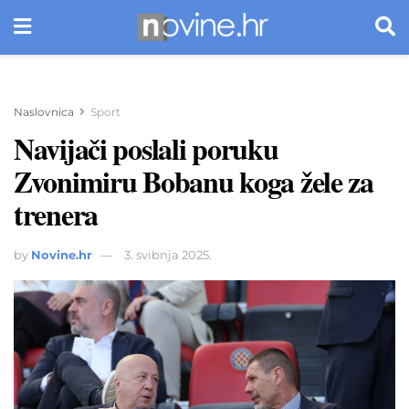
Naslovnica
Sport
Navijači poslali poruku
Zvonimiru Bobanu koga žele za
trenera
by
Novine.hr
3. svibnja 2025.