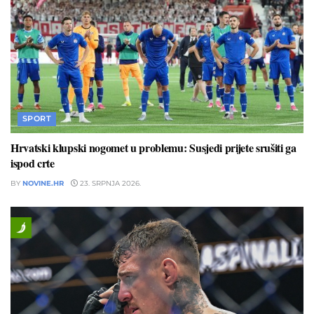
SPORT
Hrvatski klupski nogomet u problemu: Susjedi prijete srušiti ga
ispod crte
BY
NOVINE.HR
23. SRPNJA 2026.