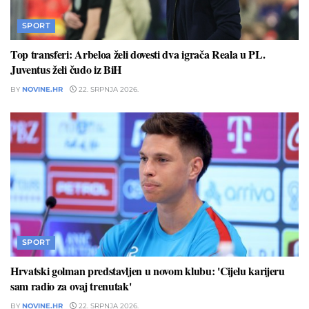
SPORT
Top transferi: Arbeloa želi dovesti dva igrača Reala u PL.
Juventus želi čudo iz BiH
BY
NOVINE.HR
22. SRPNJA 2026.
SPORT
Hrvatski golman predstavljen u novom klubu: 'Cijelu karijeru
sam radio za ovaj trenutak'
BY
NOVINE.HR
22. SRPNJA 2026.