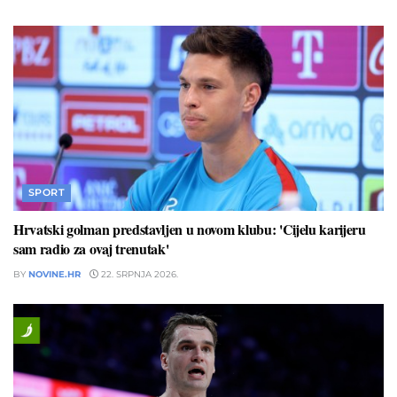
SPORT
Hrvatski golman predstavljen u novom klubu: 'Cijelu karijeru
sam radio za ovaj trenutak'
BY
NOVINE.HR
22. SRPNJA 2026.