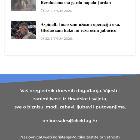
Revolucionarna garda napala Jordan
22. SRPNJA 2026.
Aspinall: Imao sam užasnu operaciju oka.
Gledao sam kako mi režu očnu jabučicu
22. SRPNJA 2026.
Vaš preglednik dnevnih događanja. Vijesti i
zanimljivosti iz Hrvatske i svijeta,
sve o biznisu, modi, zabavi, ljubavi i putovanjima.
online.sales@clicktag.hr
Naslovnica
Uvjeti korištenja
Politika zaštite privatnosti