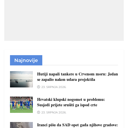
Najnovije
Hutiji napali tankere u Crvenom moru: Jedan
se zapalio nakon udara projektila
23. SRPNJA 2026.
Hrvatski klupski nogomet u problemu:
Susjedi prijete srušiti ga ispod crte
23. SRPNJA 2026.
Iranci pišu da SAD opet gađa njihove gradove: