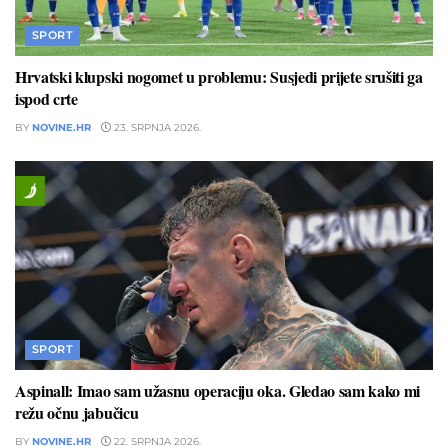
SPORT
Hrvatski klupski nogomet u problemu: Susjedi prijete srušiti ga
ispod crte
BY
NOVINE.HR
23. SRPNJA 2026.
SPORT
Aspinall: Imao sam užasnu operaciju oka. Gledao sam kako mi
režu očnu jabučicu
BY
NOVINE.HR
22. SRPNJA 2026.