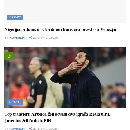
SPORT
Nigerijac Adams u rekordnom transferu preselio u Veneziju
BY
NOVINE.HR
22. SRPNJA 2026.
SPORT
Top transferi: Arbeloa želi dovesti dva igrača Reala u PL.
Juventus želi čudo iz BiH
BY
NOVINE.HR
22. SRPNJA 2026.