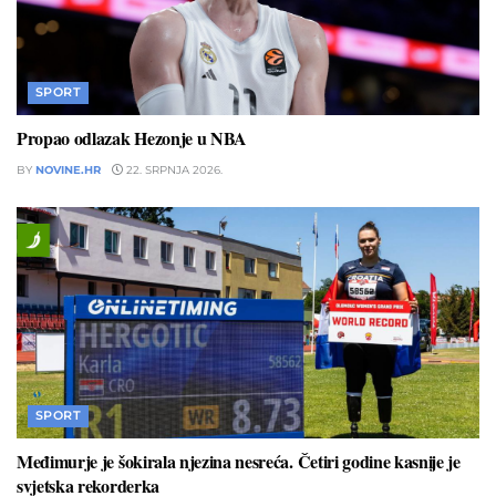
SPORT
Propao odlazak Hezonje u NBA
BY
NOVINE.HR
22. SRPNJA 2026.
SPORT
Međimurje je šokirala njezina nesreća. Četiri godine kasnije je
svjetska rekorderka