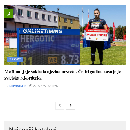
SPORT
Međimurje je šokirala njezina nesreća. Četiri godine kasnije je
svjetska rekorderka
BY
NOVINE.HR
22. SRPNJA 2026.