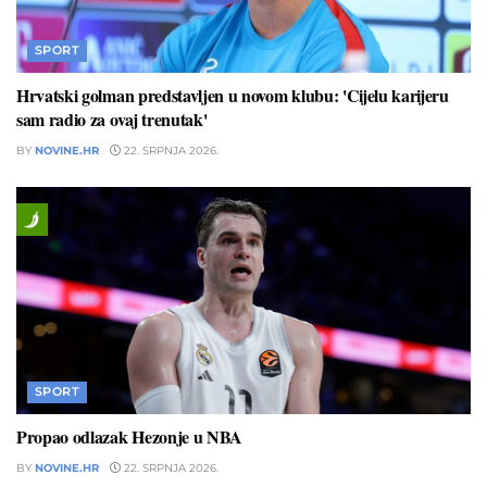
SPORT
Hrvatski golman predstavljen u novom klubu: 'Cijelu karijeru
sam radio za ovaj trenutak'
BY
NOVINE.HR
22. SRPNJA 2026.
SPORT
Propao odlazak Hezonje u NBA
BY
NOVINE.HR
22. SRPNJA 2026.