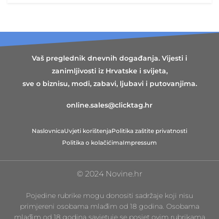
Vaš preglednik dnevnih događanja. Vijesti i
zanimljivosti iz Hrvatske i svijeta,
sve o biznisu, modi, zabavi, ljubavi i putovanjima.
online.sales@clicktag.hr
Naslovnica
Uvjeti korištenja
Politika zaštite privatnosti
Politika o kolačićima
Impressum
© 2024 Novine.hr
Pojedine rubrike mogu donositi sadržaje koji nisu
primjereni osobama mlađim od 18 godina. Osobama
mlađim od 18 godina savjetuje se posjet ovim rubrikama