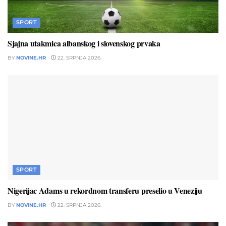
SPORT
Sjajna utakmica albanskog i slovenskog prvaka
BY
NOVINE.HR
22. SRPNJA 2026.
SPORT
Nigerijac Adams u rekordnom transferu preselio u Veneziju
BY
NOVINE.HR
22. SRPNJA 2026.