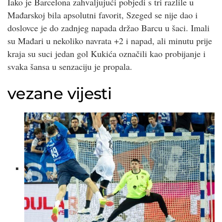
Iako je Barcelona zahvaljujući pobjedi s tri razlile u
Mađarskoj bila apsolutni favorit, Szeged se nije dao i
doslovce je do zadnjeg napada držao Barcu u šaci. Imali
su Mađari u nekoliko navrata +2 i napad, ali minutu prije
kraja su suci jedan gol Kukića označili kao probijanje i
svaka šansa u senzaciju je propala.
vezane vijesti