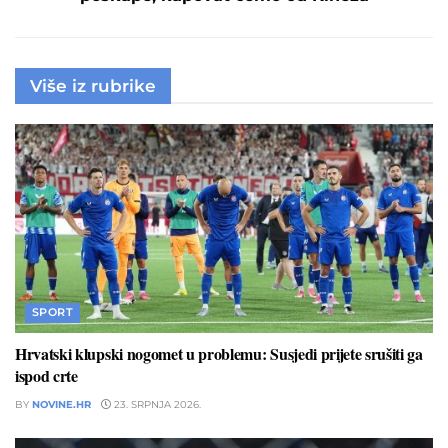
Više iz rubrike
SPORT
Hrvatski klupski nogomet u problemu: Susjedi prijete srušiti ga
ispod crte
BY
NOVINE.HR
23. SRPNJA 2026.