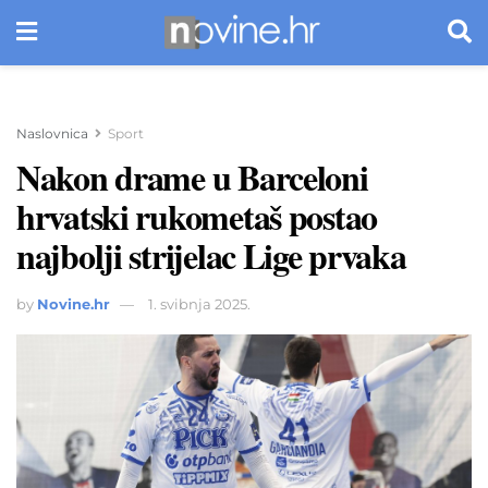
Naslovnica
Sport
Nakon drame u Barceloni
hrvatski rukometaš postao
najbolji strijelac Lige prvaka
by
Novine.hr
1. svibnja 2025.