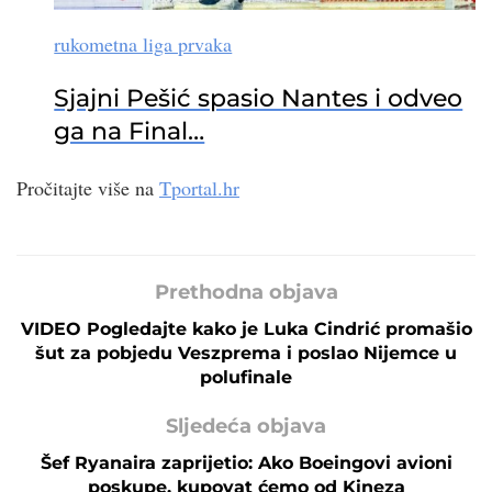
rukometna liga prvaka
Sjajni Pešić spasio Nantes i odveo
ga na Final…
Pročitajte više na
Tportal.hr
Prethodna objava
VIDEO Pogledajte kako je Luka Cindrić promašio
šut za pobjedu Veszprema i poslao Nijemce u
polufinale
Sljedeća objava
Šef Ryanaira zaprijetio: Ako Boeingovi avioni
poskupe, kupovat ćemo od Kineza