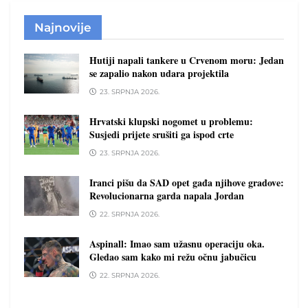
Najnovije
Hutiji napali tankere u Crvenom moru: Jedan
se zapalio nakon udara projektila
23. SRPNJA 2026.
Hrvatski klupski nogomet u problemu:
Susjedi prijete srušiti ga ispod crte
23. SRPNJA 2026.
Iranci pišu da SAD opet gađa njihove gradove:
Revolucionarna garda napala Jordan
22. SRPNJA 2026.
Aspinall: Imao sam užasnu operaciju oka.
Gledao sam kako mi režu očnu jabučicu
22. SRPNJA 2026.