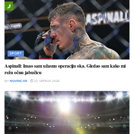
SPORT
Aspinall: Imao sam užasnu operaciju oka. Gledao sam kako mi
režu očnu jabučicu
BY
NOVINE.HR
22. SRPNJA 2026.