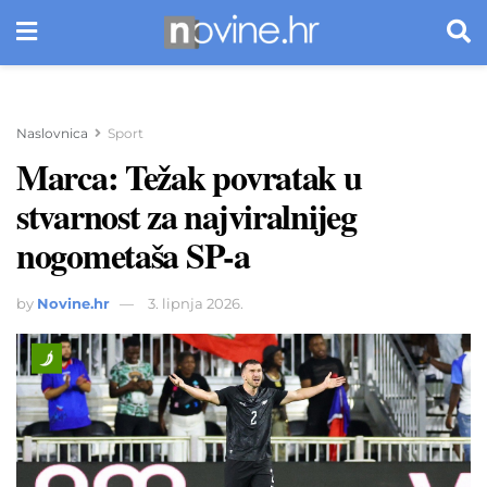
Naslovnica
Sport
Marca: Težak povratak u
stvarnost za najviralnijeg
nogometaša SP-a
by
Novine.hr
3. lipnja 2026.