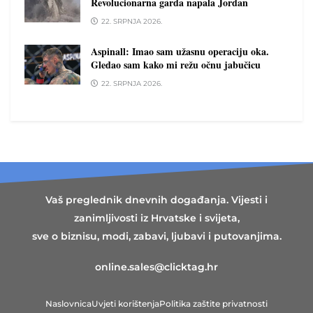
Revolucionarna garda napala Jordan
22. SRPNJA 2026.
Aspinall: Imao sam užasnu operaciju oka.
Gledao sam kako mi režu očnu jabučicu
22. SRPNJA 2026.
Vaš preglednik dnevnih događanja. Vijesti i
zanimljivosti iz Hrvatske i svijeta,
sve o biznisu, modi, zabavi, ljubavi i putovanjima.
online.sales@clicktag.hr
Naslovnica
Uvjeti korištenja
Politika zaštite privatnosti