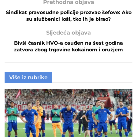
Prethodna objava
Sindikat pravosudne policije prozvao šefove: Ako
su službenici loši, tko ih je birao?
Sljedeća objava
Bivši časnik HVO-a osuđen na šest godina
zatvora zbog trgovine kokainom i oružjem
Više iz rubrike