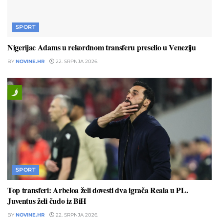
SPORT
Nigerijac Adams u rekordnom transferu preselio u Veneziju
BY
NOVINE.HR
22. SRPNJA 2026.
SPORT
Top transferi: Arbeloa želi dovesti dva igrača Reala u PL.
Juventus želi čudo iz BiH
BY
NOVINE.HR
22. SRPNJA 2026.