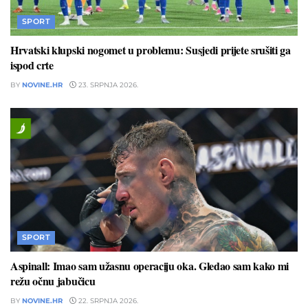
SPORT
Hrvatski klupski nogomet u problemu: Susjedi prijete srušiti ga
ispod crte
BY
NOVINE.HR
23. SRPNJA 2026.
SPORT
Aspinall: Imao sam užasnu operaciju oka. Gledao sam kako mi
režu očnu jabučicu
BY
NOVINE.HR
22. SRPNJA 2026.