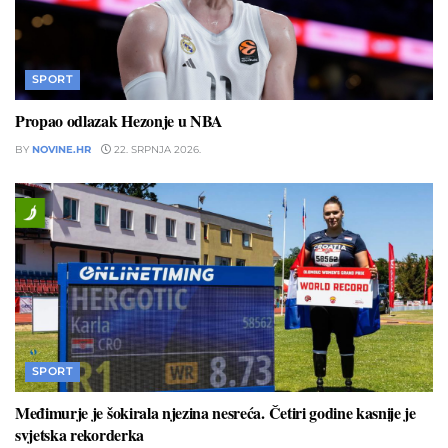
SPORT
Propao odlazak Hezonje u NBA
BY
NOVINE.HR
22. SRPNJA 2026.
SPORT
Međimurje je šokirala njezina nesreća. Četiri godine kasnije je
svjetska rekorderka