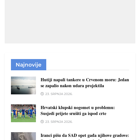
Najnovije
Hutiji napali tankere u Crvenom moru: Jedan
se zapalio nakon udara projektila
23. SRPNJA 2026.
Hrvatski klupski nogomet u problemu:
Susjedi prijete srušiti ga ispod crte
23. SRPNJA 2026.
Iranci pišu da SAD opet gađa njihove gradove: