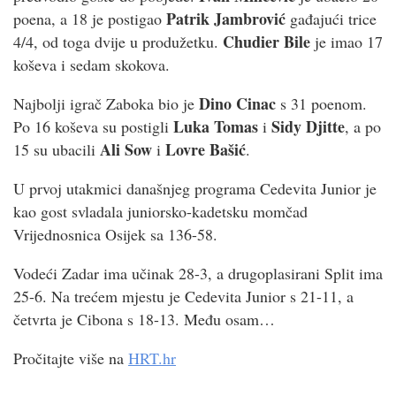
Patrik Jambrović
poena, a 18 je postigao
gađajući trice
Chudier Bile
4/4, od toga dvije u produžetku.
je imao 17
koševa i sedam skokova.
Dino Cinac
Najbolji igrač Zaboka bio je
s 31 poenom.
Luka Tomas
Sidy Djitte
Po 16 koševa su postigli
i
, a po
Ali Sow
Lovre Bašić
15 su ubacili
i
.
U prvoj utakmici današnjeg programa Cedevita Junior je
kao gost svladala juniorsko-kadetsku momčad
Vrijednosnica Osijek sa 136-58.
Vodeći Zadar ima učinak 28-3, a drugoplasirani Split ima
25-6. Na trećem mjestu je Cedevita Junior s 21-11, a
četvrta je Cibona s 18-13. Među osam…
Pročitajte više na
HRT.hr