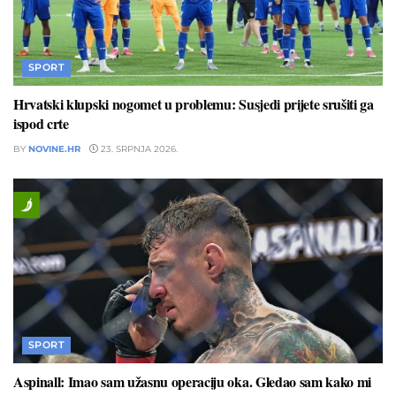
SPORT
Hrvatski klupski nogomet u problemu: Susjedi prijete srušiti ga
ispod crte
BY
NOVINE.HR
23. SRPNJA 2026.
SPORT
Aspinall: Imao sam užasnu operaciju oka. Gledao sam kako mi