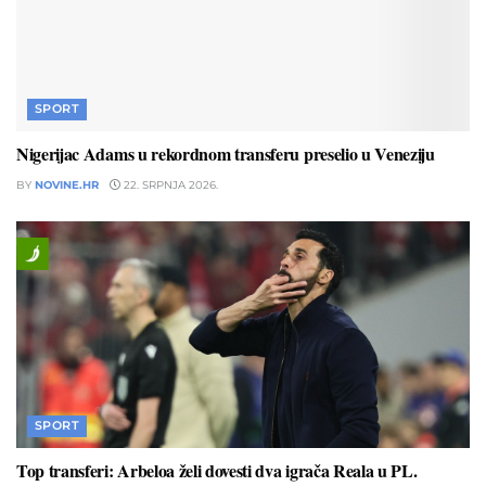
SPORT
Nigerijac Adams u rekordnom transferu preselio u Veneziju
BY
NOVINE.HR
22. SRPNJA 2026.
SPORT
Top transferi: Arbeloa želi dovesti dva igrača Reala u PL.