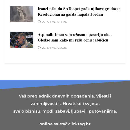
Iranci pišu da SAD opet gađa njihove gradove:
Revolucionarna garda napala Jordan
22. SRPNJA 2026.
Aspinall: Imao sam užasnu operaciju oka.
Gledao sam kako mi režu očnu jabučicu
22. SRPNJA 2026.
Vaš preglednik dnevnih događanja. Vijesti i
zanimljivosti iz Hrvatske i svijeta,
sve o biznisu, modi, zabavi, ljubavi i putovanjima.
online.sales@clicktag.hr