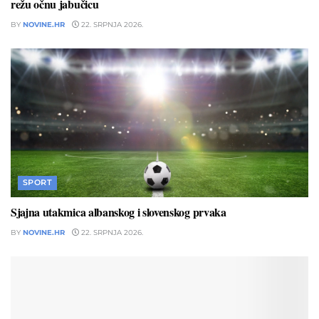
režu očnu jabučicu
BY
NOVINE.HR
22. SRPNJA 2026.
SPORT
Sjajna utakmica albanskog i slovenskog prvaka
BY
NOVINE.HR
22. SRPNJA 2026.