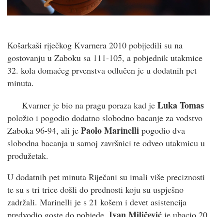
Košarkaši riječkog Kvarnera 2010 pobijedili su na
gostovanju u Zaboku sa 111-105, a pobjednik utakmice
32. kola domaćeg prvenstva odlučen je u dodatnih pet
minuta.
Luka Tomas
Kvarner je bio na pragu poraza kad je
položio i pogodio dodatno slobodno bacanje za vodstvo
Paolo Marinelli
Zaboka 96-94, ali je
pogodio dva
slobodna bacanja u samoj završnici te odveo utakmicu u
produžetak.
U dodatnih pet minuta Riječani su imali više preciznosti
te su s tri trice došli do prednosti koju su uspješno
zadržali. Marinelli je s 21 košem i devet asistencija
Ivan Miličević
predvodio goste do pobjede.
je ubacio 20