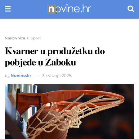
Naslovnica
Sport
Kvarner u produžetku do
pobjede u Zaboku
by
Novine.hr
3. svibnja 2025.