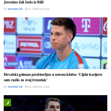
Juventus želi čudo iz BiH
BY
NOVINE.HR
22. SRPNJA 2026.
SPORT
Hrvatski golman predstavljen u novom klubu: 'Cijelu karijeru
sam radio za ovaj trenutak'
BY
NOVINE.HR
22. SRPNJA 2026.