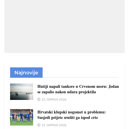
Najnovije
Hutiji napali tankere u Crvenom moru: Jedan
se zapalio nakon udara projektila
23. SRPNJA 2026.
Hrvatski klupski nogomet u problemu:
Susjedi prijete srušiti ga ispod crte
23. SRPNJA 2026.