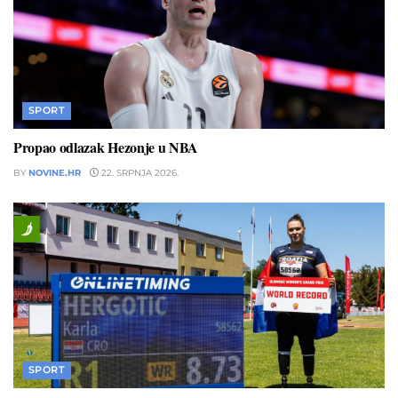
SPORT
Propao odlazak Hezonje u NBA
BY
NOVINE.HR
22. SRPNJA 2026.
SPORT