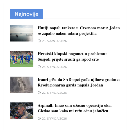
Najnovije
Hutiji napali tankere u Crvenom moru: Jedan
se zapalio nakon udara projektila
23. SRPNJA 2026.
Hrvatski klupski nogomet u problemu:
Susjedi prijete srušiti ga ispod crte
23. SRPNJA 2026.
Iranci pišu da SAD opet gađa njihove gradove:
Revolucionarna garda napala Jordan
22. SRPNJA 2026.
Aspinall: Imao sam užasnu operaciju oka.
Gledao sam kako mi režu očnu jabučicu
22. SRPNJA 2026.