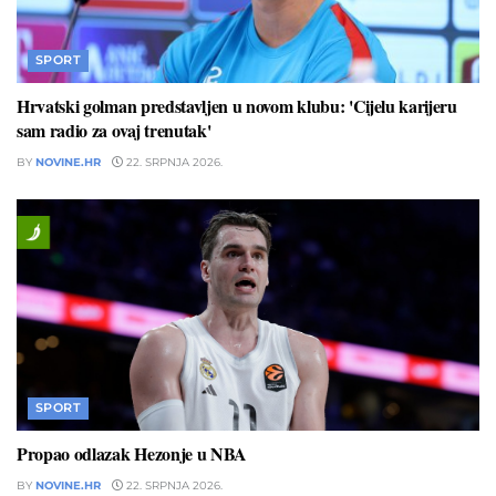
SPORT
Hrvatski golman predstavljen u novom klubu: 'Cijelu karijeru
sam radio za ovaj trenutak'
BY
NOVINE.HR
22. SRPNJA 2026.
SPORT
Propao odlazak Hezonje u NBA
BY
NOVINE.HR
22. SRPNJA 2026.