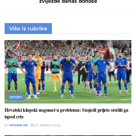
zvijezde danas donose
Više iz rubrike
SPORT
Hrvatski klupski nogomet u problemu: Susjedi prijete srušiti ga
ispod crte
BY
NOVINE.HR
23. SRPNJA 2026.