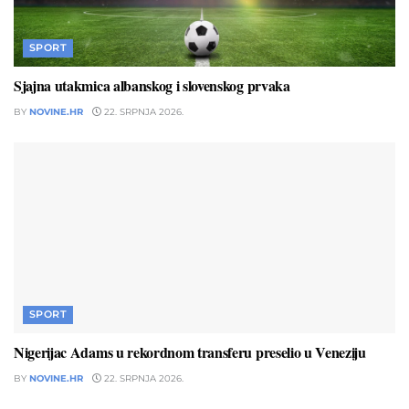
SPORT
Sjajna utakmica albanskog i slovenskog prvaka
BY
NOVINE.HR
22. SRPNJA 2026.
SPORT
Nigerijac Adams u rekordnom transferu preselio u Veneziju
BY
NOVINE.HR
22. SRPNJA 2026.