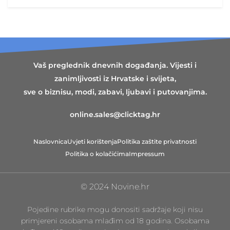
Vaš preglednik dnevnih događanja. Vijesti i
zanimljivosti iz Hrvatske i svijeta,
sve o biznisu, modi, zabavi, ljubavi i putovanjima.
online.sales@clicktag.hr
Naslovnica
Uvjeti korištenja
Politika zaštite privatnosti
Politika o kolačićima
Impressum
© 2024 Novine.hr
Pojedine rubrike mogu donositi sadržaje koji nisu
primjereni osobama mlađim od 18 godina. Osobama