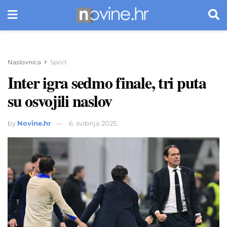
Naslovnica
Sport
Inter igra sedmo finale, tri puta
su osvojili naslov
by
Novine.hr
6. svibnja 2025.