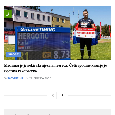
SPORT
Međimurje je šokirala njezina nesreća. Četiri godine kasnije je
svjetska rekorderka
BY
NOVINE.HR
22. SRPNJA 2026.