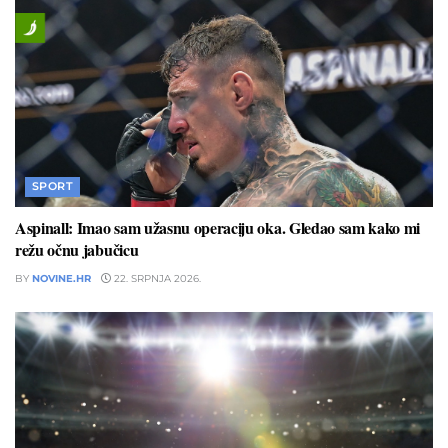
SPORT
Aspinall: Imao sam užasnu operaciju oka. Gledao sam kako mi
režu očnu jabučicu
BY
NOVINE.HR
22. SRPNJA 2026.