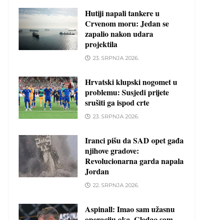
Hutiji napali tankere u
Crvenom moru: Jedan se
zapalio nakon udara
projektila
23. SRPNJA 2026.
Hrvatski klupski nogomet u
problemu: Susjedi prijete
srušiti ga ispod crte
23. SRPNJA 2026.
Iranci pišu da SAD opet gađa
njihove gradove:
Revolucionarna garda napala
Jordan
22. SRPNJA 2026.
Aspinall: Imao sam užasnu
operaciju oka. Gledao sam