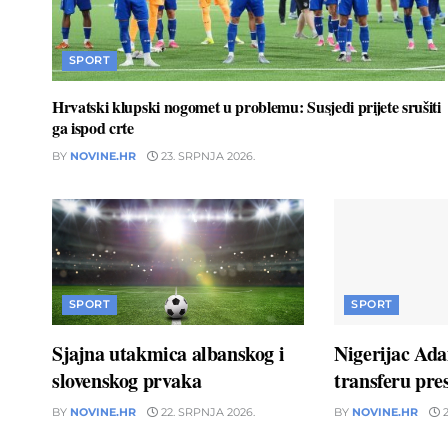
SPORT
Hrvatski klupski nogomet u problemu: Susjedi prijete srušiti
ga ispod crte
BY
NOVINE.HR
23. SRPNJA 2026.
SPORT
SPORT
Sjajna utakmica albanskog i
Nigerijac Ad
slovenskog prvaka
transferu pres
BY
NOVINE.HR
22. SRPNJA 2026.
BY
NOVINE.HR
2