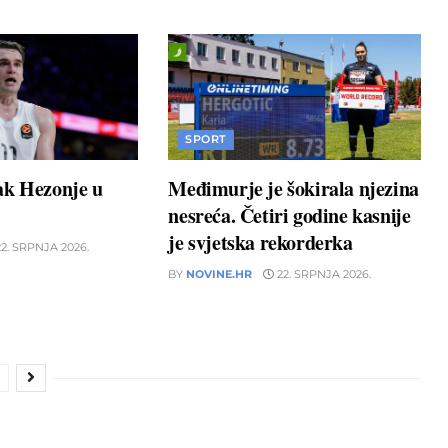
SPORT
ak Hezonje u
Međimurje je šokirala njezina
nesreća. Četiri godine kasnije
je svjetska rekorderka
2. SRPNJA 2026.
BY
NOVINE.HR
22. SRPNJA 2026.