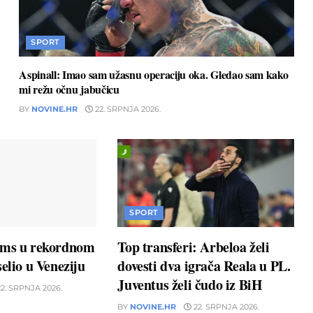
SPORT
Aspinall: Imao sam užasnu operaciju oka. Gledao sam kako
mi režu očnu jabučicu
BY
NOVINE.HR
22. SRPNJA 2026.
SPORT
ams u rekordnom
Top transferi: Arbeloa želi
elio u Veneziju
dovesti dva igrača Reala u PL.
Juventus želi čudo iz BiH
2. SRPNJA 2026.
BY
NOVINE.HR
22. SRPNJA 2026.