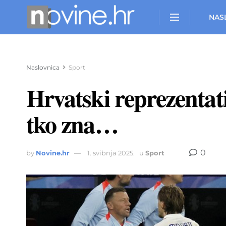
NAS
Naslovnica
Sport
Hrvatski reprezentat
tko zna…
0
by
Novine.hr
1. svibnja 2025.
u
Sport