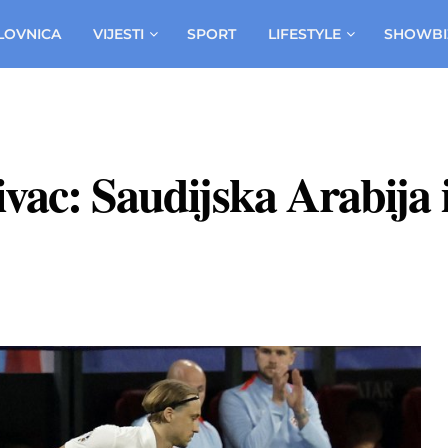
LOVNICA
VIJESTI
SPORT
LIFESTYLE
SHOWBI
ivac: Saudijska Arabij