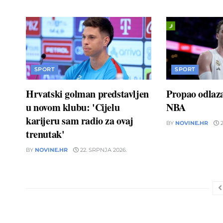
SPORT
SPORT
Hrvatski golman predstavljen
Propao odlaz
u novom klubu: 'Cijelu
NBA
karijeru sam radio za ovaj
BY
NOVINE.HR
2
trenutak'
BY
NOVINE.HR
22. SRPNJA 2026.