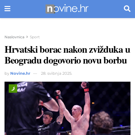
Naslovnica
Sport
Hrvatski borac nakon zvižduka u
Beogradu dogovorio novu borbu
by
Novine.hr
28. svibnja 2025.