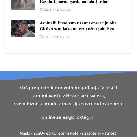
Revolucionarna garda napala Jordan
22. SRPNJA 2026.
Aspinall: Imao sam užasnu operaciju oka.
Gledao sam kako mi režu očnu jabučicu
22. SRPNJA 2026.
Vaš preglednik dnevnih događanja. Vijesti i
zanimljivosti iz Hrvatske i svijeta,
sve o biznisu, modi, zabavi, ljubavi i putovanjima.
online.sales@clicktag.hr
Naslovnica
Uvjeti korištenja
Politika zaštite privatnosti