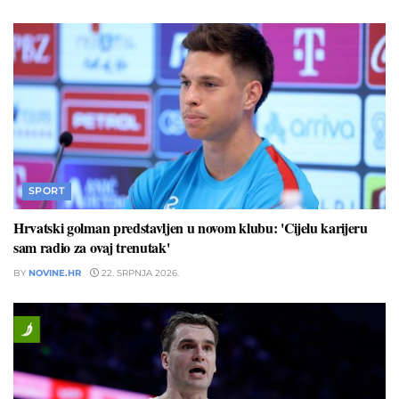
SPORT
Hrvatski golman predstavljen u novom klubu: 'Cijelu karijeru
sam radio za ovaj trenutak'
BY
NOVINE.HR
22. SRPNJA 2026.