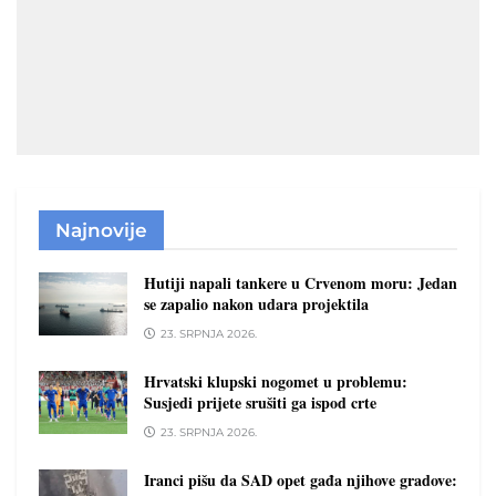
Najnovije
Hutiji napali tankere u Crvenom moru: Jedan
se zapalio nakon udara projektila
23. SRPNJA 2026.
Hrvatski klupski nogomet u problemu:
Susjedi prijete srušiti ga ispod crte
23. SRPNJA 2026.
Iranci pišu da SAD opet gađa njihove gradove: