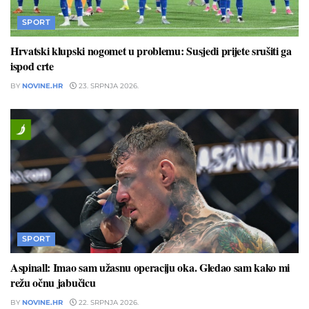
SPORT
Hrvatski klupski nogomet u problemu: Susjedi prijete srušiti ga
ispod crte
BY
NOVINE.HR
23. SRPNJA 2026.
SPORT
Aspinall: Imao sam užasnu operaciju oka. Gledao sam kako mi
režu očnu jabučicu
BY
NOVINE.HR
22. SRPNJA 2026.