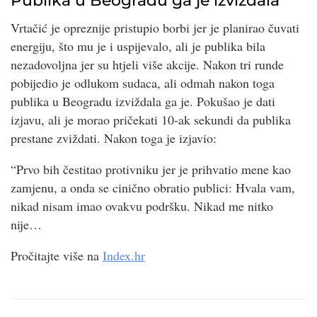
Publika u Beogradu ga je izviždala
Vrtačić je opreznije pristupio borbi jer je planirao čuvati
energiju, što mu je i uspijevalo, ali je publika bila
nezadovoljna jer su htjeli više akcije. Nakon tri runde
pobijedio je odlukom sudaca, ali odmah nakon toga
publika u Beogradu izviždala ga je. Pokušao je dati
izjavu, ali je morao pričekati 10-ak sekundi da publika
prestane zviždati. Nakon toga je izjavio:
“Prvo bih čestitao protivniku jer je prihvatio mene kao
zamjenu, a onda se cinično obratio publici: Hvala vam,
nikad nisam imao ovakvu podršku. Nikad me nitko
nije…
Pročitajte više na
Index.hr