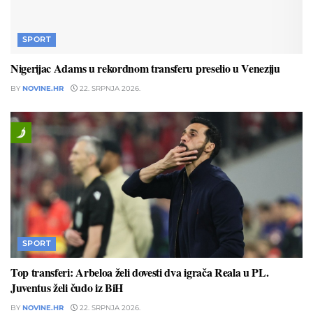
SPORT
Nigerijac Adams u rekordnom transferu preselio u Veneziju
BY
NOVINE.HR
22. SRPNJA 2026.
SPORT
Top transferi: Arbeloa želi dovesti dva igrača Reala u PL.
Juventus želi čudo iz BiH
BY
NOVINE.HR
22. SRPNJA 2026.