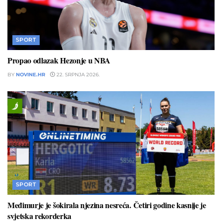
SPORT
Propao odlazak Hezonje u NBA
BY
NOVINE.HR
22. SRPNJA 2026.
SPORT
Međimurje je šokirala njezina nesreća. Četiri godine kasnije je
svjetska rekorderka