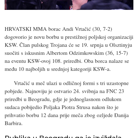
HRVATSKI MMA borac Andi Vrtačić (30, 7-2)
dogovorio je novu borbu u prestižnoj poljskoj organizaciji
KSW. Član pulskog Trojana će se 19. srpnja u Olsztinyju
suočiti s iskusnim Albertom Odzimkowskim (36, 15-7)
na eventu KSW-ovoj 108. priredbi. Oba borca nalaze se
među 10 najboljih u srednjoj kategoriji KSW-a.
Vrtačić u meč ulazi u odličnoj formi s tri uzastopne
pobjede. Najnoviju je ostvario 24. svibnja na FNC 23
priredbi u Beogradu, gdje je jednoglasnom odlukom
sudaca pobijedio Poljaka Piotra Strusa nakon što je
prihvatio borbu 12 dana prije meča zbog ozljede Đanija
Barbira.