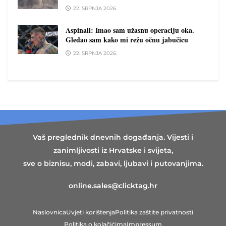
22. SRPNJA 2026.
Aspinall: Imao sam užasnu operaciju oka.
Gledao sam kako mi režu očnu jabučicu
22. SRPNJA 2026.
Vaš preglednik dnevnih događanja. Vijesti i
zanimljivosti iz Hrvatske i svijeta,
sve o biznisu, modi, zabavi, ljubavi i putovanjima.
online.sales@clicktag.hr
Naslovnica
Uvjeti korištenja
Politika zaštite privatnosti
Politika o kolačićima
Impressum