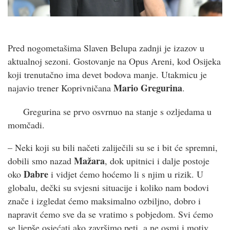
Pred nogometašima Slaven Belupa zadnji je izazov u
aktualnoj sezoni. Gostovanje na Opus Areni, kod Osijeka
koji trenutačno ima devet bodova manje. Utakmicu je
Mario
Gregurina
najavio trener Koprivničana
.
Gregurina se prvo osvrnuo na stanje s ozljedama u
momčadi.
– Neki koji su bili načeti zaliječili su se i bit će spremni,
Mažara
dobili smo nazad
, dok upitnici i dalje postoje
Dabre
oko
i vidjet ćemo hoćemo li s njim u rizik. U
globalu, dečki su svjesni situacije i koliko nam bodovi
znače i izgledat ćemo maksimalno ozbiljno, dobro i
napravit ćemo sve da se vratimo s pobjedom. Svi ćemo
se ljepše osjećati ako završimo peti, a ne osmi i motiv