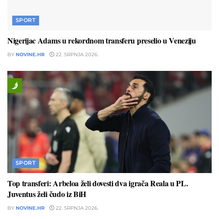
SPORT
Nigerijac Adams u rekordnom transferu preselio u Veneziju
BY
NOVINE.HR
22. SRPNJA 2026.
SPORT
Top transferi: Arbeloa želi dovesti dva igrača Reala u PL.
Juventus želi čudo iz BiH
BY
NOVINE.HR
22. SRPNJA 2026.