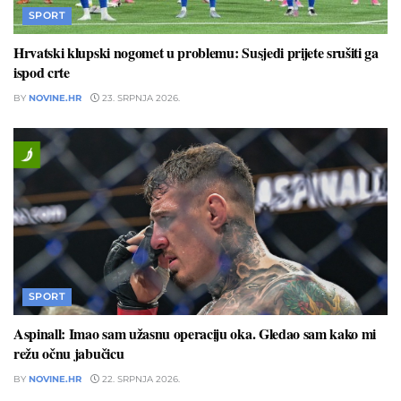
SPORT
Hrvatski klupski nogomet u problemu: Susjedi prijete srušiti ga
ispod crte
BY
NOVINE.HR
23. SRPNJA 2026.
SPORT
Aspinall: Imao sam užasnu operaciju oka. Gledao sam kako mi
režu očnu jabučicu
BY
NOVINE.HR
22. SRPNJA 2026.