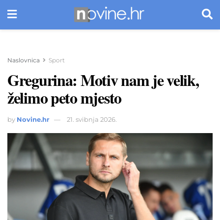
Naslovnica
Sport
Gregurina: Motiv nam je velik,
želimo peto mjesto
by
Novine.hr
21. svibnja 2026.