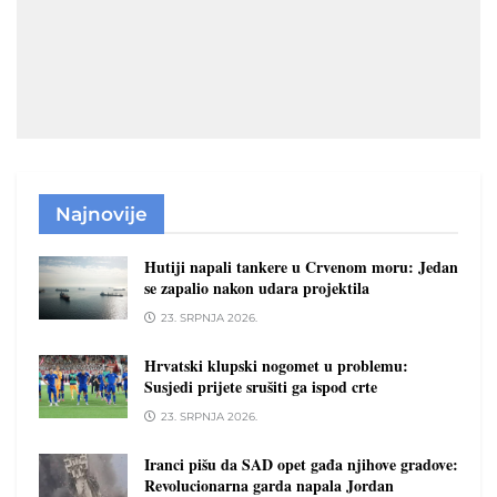
Najnovije
Hutiji napali tankere u Crvenom moru: Jedan
se zapalio nakon udara projektila
23. SRPNJA 2026.
Hrvatski klupski nogomet u problemu:
Susjedi prijete srušiti ga ispod crte
23. SRPNJA 2026.
Iranci pišu da SAD opet gađa njihove gradove:
Revolucionarna garda napala Jordan