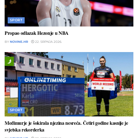
SPORT
Propao odlazak Hezonje u NBA
BY
NOVINE.HR
22. SRPNJA 2026.
SPORT
Međimurje je šokirala njezina nesreća. Četiri godine kasnije je
svjetska rekorderka