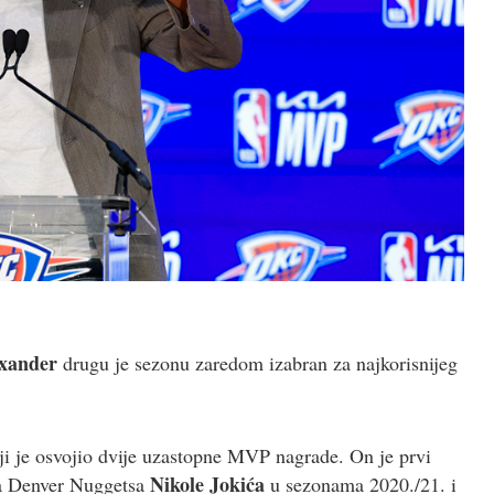
exander
drugu je sezonu zaredom izabran za najkorisnijeg
oji je osvojio dvije uzastopne MVP nagrade. On je prvi
Nikole Jokića
ra Denver Nuggetsa
u sezonama 2020./21. i