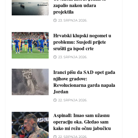
zapalio nakon udara
projektila
23. SRPNJA 2026.
Hrvatski klupski nogomet u
problemu: Susjedi prijete
srušiti ga ispod crte
23. SRPNJA 2026.
Iranci pišu da SAD opet gađa
njihove gradove:
Revolucionarna garda napala
Jordan
22. SRPNJA 2026.
Aspinall: Imao sam užasnu
operaciju oka. Gledao sam
kako mi režu očnu jabučicu
22. SRPNJA 2026.