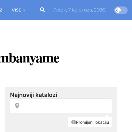
Petak, 7 kolovoza, 2026.
Z
VIŠE
Wembanyame