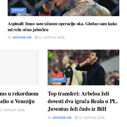
SPORT
Aspinall: Imao sam užasnu operaciju oka. Gledao sam kako
mi režu očnu jabučicu
BY
NOVINE.HR
22. SRPNJA 2026.
SPORT
ams u rekordnom
Top transferi: Arbeloa želi
elio u Veneziju
dovesti dva igrača Reala u PL.
Juventus želi čudo iz BiH
2. SRPNJA 2026.
BY
NOVINE.HR
22. SRPNJA 2026.