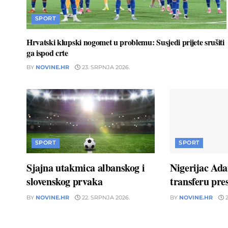
SPORT
Hrvatski klupski nogomet u problemu: Susjedi prijete srušiti
ga ispod crte
BY
NOVINE.HR
23. SRPNJA 2026.
SPORT
SPORT
Sjajna utakmica albanskog i
Nigerijac Ad
slovenskog prvaka
transferu pres
BY
NOVINE.HR
22. SRPNJA 2026.
BY
NOVINE.HR
2