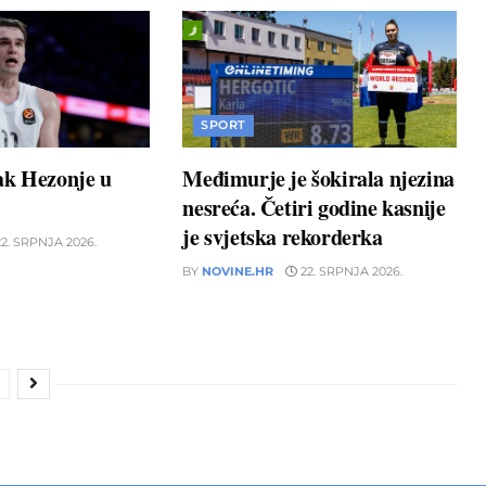
SPORT
ak Hezonje u
Međimurje je šokirala njezina
nesreća. Četiri godine kasnije
je svjetska rekorderka
2. SRPNJA 2026.
BY
NOVINE.HR
22. SRPNJA 2026.