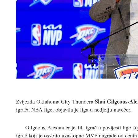
Shai Gilgeous-Al
Zvijezda Oklahoma City Thundera
igrača NBA lige, objavila je liga u nedjelju navečer.
Gilgeous-Alexander je 14. igrač u povijesti lige k
igrač koji je osvojio uzastopne MVP nagrade od cent