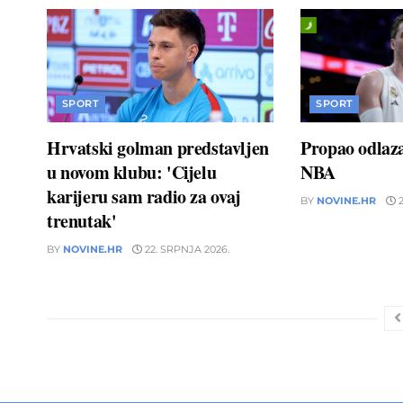
SPORT
SPORT
Hrvatski golman predstavljen
Propao odlaz
u novom klubu: 'Cijelu
NBA
karijeru sam radio za ovaj
BY
NOVINE.HR
2
trenutak'
BY
NOVINE.HR
22. SRPNJA 2026.