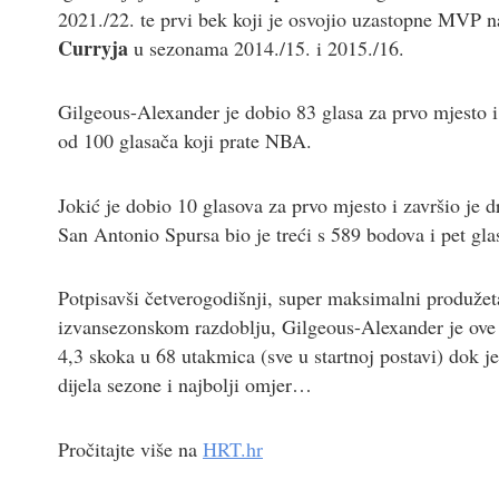
2021./22. te prvi bek koji je osvojio uzastopne MVP 
Curryja
u sezonama 2014./15. i 2015./16.
Gilgeous-Alexander je dobio 83 glasa za prvo mjesto i
od 100 glasača koji prate NBA.
Jokić je dobio 10 glasova za prvo mjesto i završio je 
San Antonio Spursa bio je treći s 589 bodova i pet gla
Potpisavši četverogodišnji, super maksimalni produžet
izvansezonskom razdoblju, Gilgeous-Alexander je ove s
4,3 skoka u 68 utakmica (sve u startnoj postavi) dok
dijela sezone i najbolji omjer…
Pročitajte više na
HRT.hr