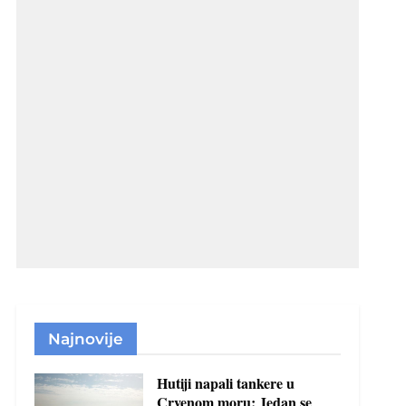
Najnovije
Hutiji napali tankere u
Crvenom moru: Jedan se