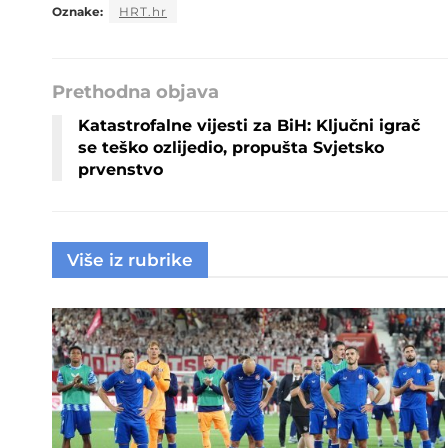
Oznake:
HRT.hr
Prethodna objava
Katastrofalne vijesti za BiH: Ključni igrač
se teško ozlijedio, propušta Svjetsko
prvenstvo
Više iz rubrike