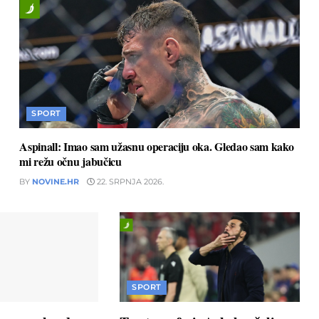
SPORT
Aspinall: Imao sam užasnu operaciju oka. Gledao sam kako
mi režu očnu jabučicu
BY
NOVINE.HR
22. SRPNJA 2026.
SPORT