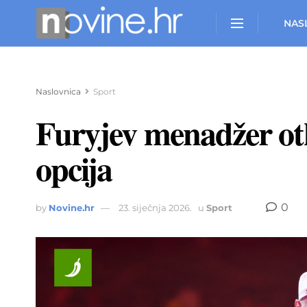
NAS
Naslovnica
Sport
Furyjev menadžer otk
opcija
0
by
Novine.hr
23. siječnja 2026.
u
Sport