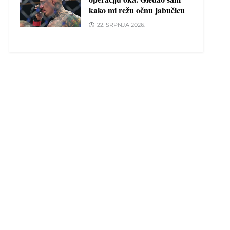
kako mi režu očnu jabučicu
22. SRPNJA 2026.