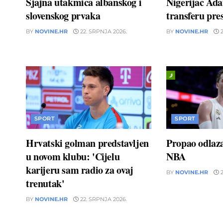
Sjajna utakmica albanskog i
Nigerijac Ad
slovenskog prvaka
transferu pres
BY
NOVINE.HR
22. SRPNJA 2026.
BY
NOVINE.HR
2
SPORT
SPORT
Hrvatski golman predstavljen
Propao odlaz
u novom klubu: 'Cijelu
NBA
karijeru sam radio za ovaj
BY
NOVINE.HR
2
trenutak'
BY
NOVINE.HR
22. SRPNJA 2026.