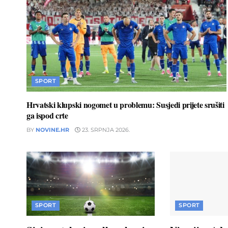
SPORT
Hrvatski klupski nogomet u problemu: Susjedi prijete srušiti
ga ispod crte
BY
NOVINE.HR
23. SRPNJA 2026.
SPORT
SPORT