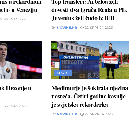
ams u rekordnom
Top transferi: Arbeloa želi
elio u Veneziju
dovesti dva igrača Reala u PL.
Juventus želi čudo iz BiH
2. SRPNJA 2026.
BY
NOVINE.HR
22. SRPNJA 2026.
SPORT
ak Hezonje u
Međimurje je šokirala njezina
nesreća. Četiri godine kasnije
je svjetska rekorderka
2. SRPNJA 2026.
BY
NOVINE.HR
22. SRPNJA 2026.