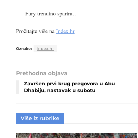
Fury trenutno sparira…
Pročitajte više na
Index.hr
Oznake:
Index.hr
Prethodna objava
Završen prvi krug pregovora u Abu
Dhabiju, nastavak u subotu
Više iz rubrike