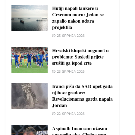
Hutiji napali tankere u
Crvenom moru: Jedan se
zapalio nakon udara
projektila
23. SRPNJA 2026.
Hrvatski klupski nogomet u
problemu: Susjedi prijete
srušiti ga ispod crte
23. SRPNJA 2026.
Iranci pišu da SAD opet gađa
njihove gradove:
Revolucionarna garda napala
Jordan
22. SRPNJA 2026.
Aspinall: Imao sam užasnu
operaciju oka. Gledao sam