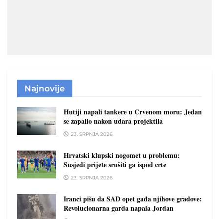
Najnovije
Hutiji napali tankere u Crvenom moru: Jedan
se zapalio nakon udara projektila
23. SRPNJA 2026.
Hrvatski klupski nogomet u problemu:
Susjedi prijete srušiti ga ispod crte
23. SRPNJA 2026.
Iranci pišu da SAD opet gađa njihove gradove:
Revolucionarna garda napala Jordan