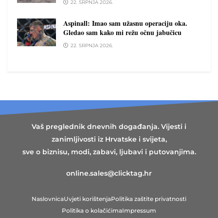
22. SRPNJA 2026.
Aspinall: Imao sam užasnu operaciju oka.
Gledao sam kako mi režu očnu jabučicu
22. SRPNJA 2026.
Vaš preglednik dnevnih događanja. Vijesti i
zanimljivosti iz Hrvatske i svijeta,
sve o biznisu, modi, zabavi, ljubavi i putovanjima.
online.sales@clicktag.hr
Naslovnica
Uvjeti korištenja
Politika zaštite privatnosti
Politika o kolačićima
Impressum