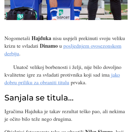
Hajduka
Nogometaši
nisu uspjeli prekinuti svoju veliku
Dinamo
krizu te svladati
u
posljednjem ovosezonskom
derbiju
.
Unatoč velikoj borbenosti i želji, nije bilo dovoljno
kvalitetne igre za svladati protivnika koji sad ima
jako
dobru priliku za obraniti titulu
prvaka.
Sanjala se titula…
Igračima Hajduka je takav rezultat teško pao, ali nekima
je očito bilo teže nego drugima.
Niku Sigura
Objektivi fotoaparata tako su uhvatili
, koji