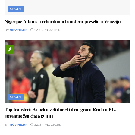
SPORT
Nigerijac Adams u rekordnom transferu preselio u Veneziju
BY
NOVINE.HR
22. SRPNJA 2026.
SPORT
Top transferi: Arbeloa želi dovesti dva igrača Reala u PL.
Juventus želi čudo iz BiH
BY
NOVINE.HR
22. SRPNJA 2026.