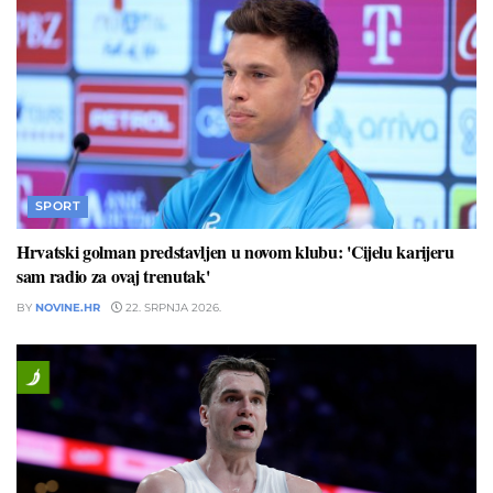
SPORT
Hrvatski golman predstavljen u novom klubu: 'Cijelu karijeru
sam radio za ovaj trenutak'
BY
NOVINE.HR
22. SRPNJA 2026.