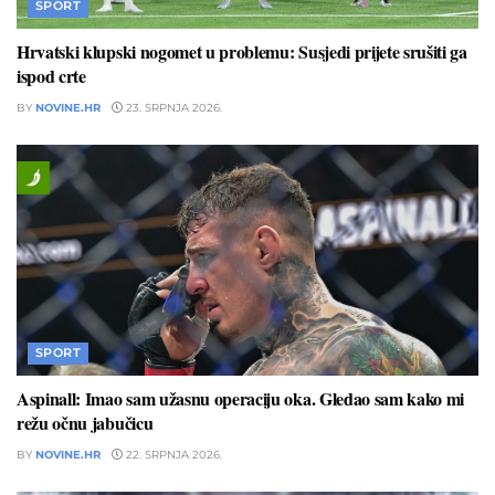
SPORT
Hrvatski klupski nogomet u problemu: Susjedi prijete srušiti ga
ispod crte
BY
NOVINE.HR
23. SRPNJA 2026.
SPORT
Aspinall: Imao sam užasnu operaciju oka. Gledao sam kako mi
režu očnu jabučicu
BY
NOVINE.HR
22. SRPNJA 2026.