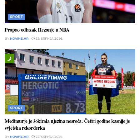
SPORT
Propao odlazak Hezonje u NBA
BY
NOVINE.HR
22. SRPNJA 2026.
SPORT
Međimurje je šokirala njezina nesreća. Četiri godine kasnije je
svjetska rekorderka
BY
NOVINE.HR
22. SRPNJA 2026.