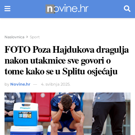
Naslovnica
Sport
FOTO Poza Hajdukova dragulja
nakon utakmice sve govori o
tome kako se u Splitu osjećaju
by
Novine.hr
4. svibnja 2025.