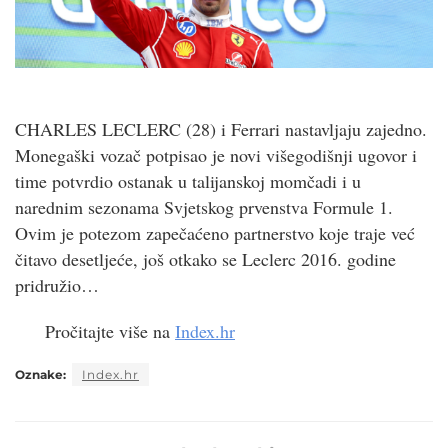
CHARLES LECLERC (28) i Ferrari nastavljaju zajedno.
Monegaški vozač potpisao je novi višegodišnji ugovor i
time potvrdio ostanak u talijanskoj momčadi i u
narednim sezonama Svjetskog prvenstva Formule 1.
Ovim je potezom zapečaćeno partnerstvo koje traje već
čitavo desetljeće, još otkako se Leclerc 2016. godine
pridružio…
Pročitajte više na
Index.hr
Oznake:
Index.hr