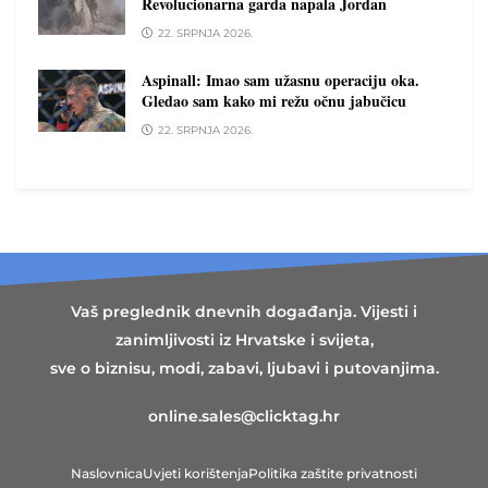
Revolucionarna garda napala Jordan
22. SRPNJA 2026.
Aspinall: Imao sam užasnu operaciju oka.
Gledao sam kako mi režu očnu jabučicu
22. SRPNJA 2026.
Vaš preglednik dnevnih događanja. Vijesti i
zanimljivosti iz Hrvatske i svijeta,
sve o biznisu, modi, zabavi, ljubavi i putovanjima.
online.sales@clicktag.hr
Naslovnica
Uvjeti korištenja
Politika zaštite privatnosti