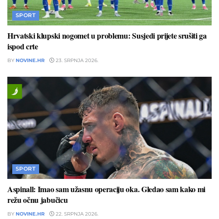
SPORT
Hrvatski klupski nogomet u problemu: Susjedi prijete srušiti ga
ispod crte
BY
NOVINE.HR
23. SRPNJA 2026.
SPORT
Aspinall: Imao sam užasnu operaciju oka. Gledao sam kako mi
režu očnu jabučicu
BY
NOVINE.HR
22. SRPNJA 2026.