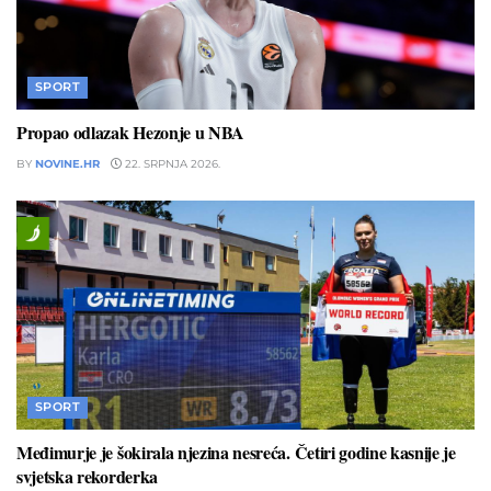
SPORT
Propao odlazak Hezonje u NBA
BY
NOVINE.HR
22. SRPNJA 2026.
SPORT
Međimurje je šokirala njezina nesreća. Četiri godine kasnije je
svjetska rekorderka