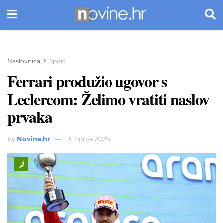
Naslovnica
Sport
Ferrari produžio ugovor s
Leclercom: Želimo vratiti naslov
prvaka
by
Novine.hr
3. lipnja 2026.