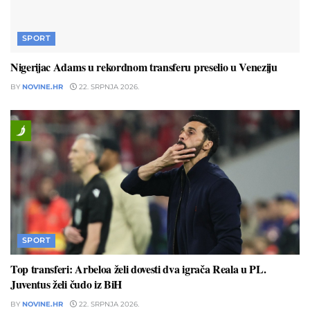
SPORT
Nigerijac Adams u rekordnom transferu preselio u Veneziju
BY
NOVINE.HR
22. SRPNJA 2026.
SPORT
Top transferi: Arbeloa želi dovesti dva igrača Reala u PL.
Juventus želi čudo iz BiH
BY
NOVINE.HR
22. SRPNJA 2026.