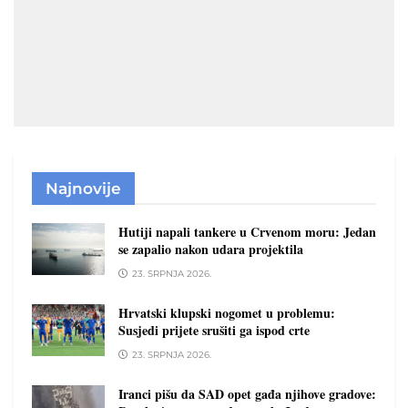
Najnovije
Hutiji napali tankere u Crvenom moru: Jedan
se zapalio nakon udara projektila
23. SRPNJA 2026.
Hrvatski klupski nogomet u problemu:
Susjedi prijete srušiti ga ispod crte
23. SRPNJA 2026.
Iranci pišu da SAD opet gađa njihove gradove: