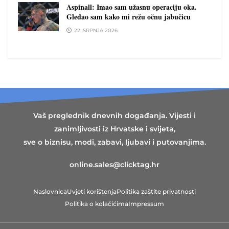
Aspinall: Imao sam užasnu operaciju oka.
Gledao sam kako mi režu očnu jabučicu
22. SRPNJA 2026.
Vaš preglednik dnevnih događanja. Vijesti i
zanimljivosti iz Hrvatske i svijeta,
sve o biznisu, modi, zabavi, ljubavi i putovanjima.
online.sales@clicktag.hr
Naslovnica
Uvjeti korištenja
Politika zaštite privatnosti
Politika o kolačićima
Impressum