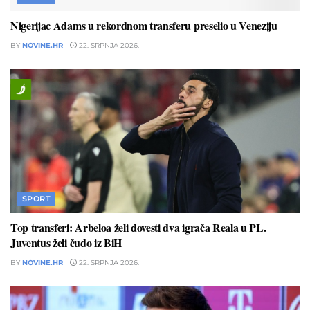
Nigerijac Adams u rekordnom transferu preselio u Veneziju
BY
NOVINE.HR
22. SRPNJA 2026.
SPORT
Top transferi: Arbeloa želi dovesti dva igrača Reala u PL.
Juventus želi čudo iz BiH
BY
NOVINE.HR
22. SRPNJA 2026.