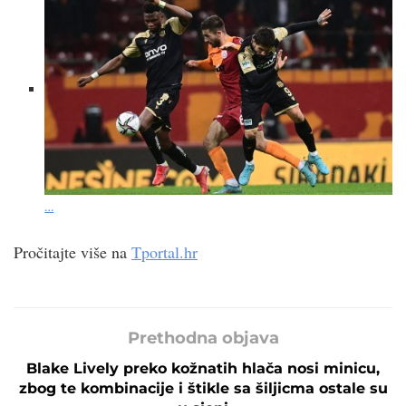
…
Pročitajte više na
Tportal.hr
Prethodna objava
Blake Lively preko kožnatih hlača nosi minicu,
zbog te kombinacije i štikle sa šiljicma ostale su