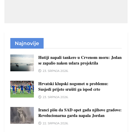
Najnovije
Hutiji napali tankere u Crvenom moru: Jedan
se zapalio nakon udara projektila
23. SRPNJA 2026.
Hrvatski klupski nogomet u problemu:
Susjedi prijete srušiti ga ispod crte
23. SRPNJA 2026.
Iranci pišu da SAD opet gađa njihove gradove:
Revolucionarna garda napala Jordan
22. SRPNJA 2026.