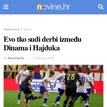
Naslovnica
Sport
Evo tko sudi derbi između
Dinama i Hajduka
by
Novine.hr
1. svibnja 2025.