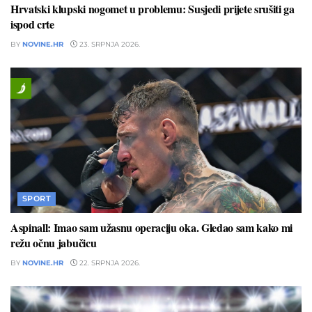
Hrvatski klupski nogomet u problemu: Susjedi prijete srušiti ga
ispod crte
BY
NOVINE.HR
23. SRPNJA 2026.
SPORT
Aspinall: Imao sam užasnu operaciju oka. Gledao sam kako mi
režu očnu jabučicu
BY
NOVINE.HR
22. SRPNJA 2026.