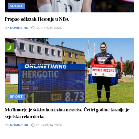
SPORT
Propao odlazak Hezonje u NBA
BY
NOVINE.HR
22. SRPNJA 2026.
SPORT
Međimurje je šokirala njezina nesreća. Četiri godine kasnije je
svjetska rekorderka
BY
NOVINE.HR
22. SRPNJA 2026.