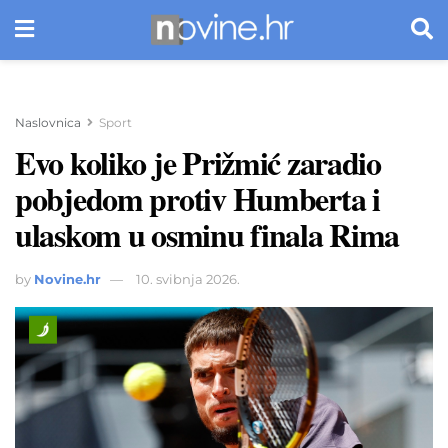
Naslovnica
Sport
Evo koliko je Prižmić zaradio
pobjedom protiv Humberta i
ulaskom u osminu finala Rima
by
Novine.hr
10. svibnja 2026.