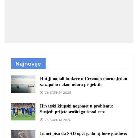
Najnovije
Hutiji napali tankere u Crvenom moru: Jedan
se zapalio nakon udara projektila
23. SRPNJA 2026.
Hrvatski klupski nogomet u problemu:
Susjedi prijete srušiti ga ispod crte
23. SRPNJA 2026.
Iranci pišu da SAD opet gađa njihove gradove: