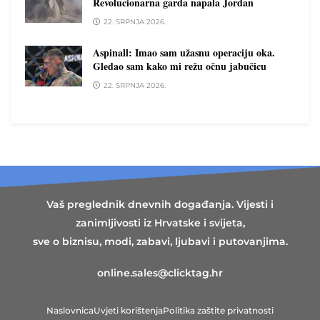
Revolucionarna garda napala Jordan
22. SRPNJA 2026.
Aspinall: Imao sam užasnu operaciju oka.
Gledao sam kako mi režu očnu jabučicu
22. SRPNJA 2026.
Vaš preglednik dnevnih događanja. Vijesti i
zanimljivosti iz Hrvatske i svijeta,
sve o biznisu, modi, zabavi, ljubavi i putovanjima.
online.sales@clicktag.hr
Naslovnica
Uvjeti korištenja
Politika zaštite privatnosti