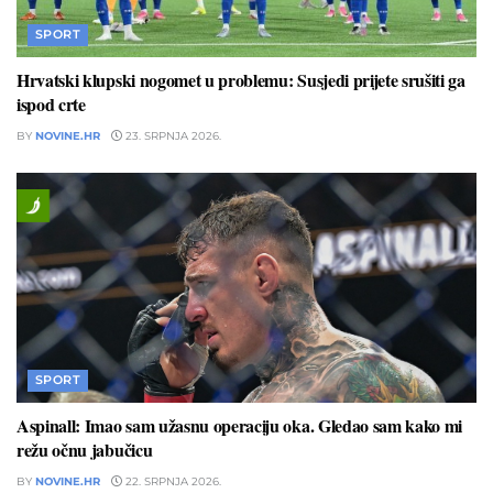
SPORT
Hrvatski klupski nogomet u problemu: Susjedi prijete srušiti ga
ispod crte
BY
NOVINE.HR
23. SRPNJA 2026.
SPORT
Aspinall: Imao sam užasnu operaciju oka. Gledao sam kako mi
režu očnu jabučicu
BY
NOVINE.HR
22. SRPNJA 2026.