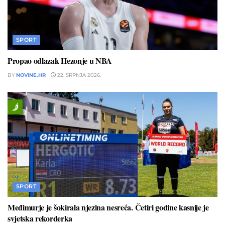
SPORT
Propao odlazak Hezonje u NBA
BY
NOVINE.HR
22. SRPNJA 2026.
SPORT
Međimurje je šokirala njezina nesreća. Četiri godine kasnije je
svjetska rekorderka