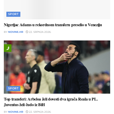
SPORT
Nigerijac Adams u rekordnom transferu preselio u Veneziju
BY
NOVINE.HR
22. SRPNJA 2026.
SPORT
Top transferi: Arbeloa želi dovesti dva igrača Reala u PL.
Juventus želi čudo iz BiH
BY
NOVINE.HR
22. SRPNJA 2026.