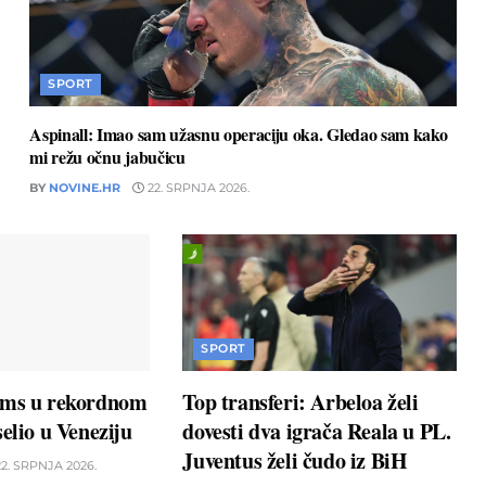
SPORT
Aspinall: Imao sam užasnu operaciju oka. Gledao sam kako
mi režu očnu jabučicu
BY
NOVINE.HR
22. SRPNJA 2026.
SPORT
ams u rekordnom
Top transferi: Arbeloa želi
elio u Veneziju
dovesti dva igrača Reala u PL.
Juventus želi čudo iz BiH
2. SRPNJA 2026.