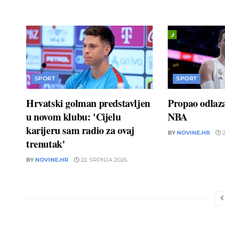
SPORT
SPORT
Hrvatski golman predstavljen
Propao odlaz
u novom klubu: 'Cijelu
NBA
karijeru sam radio za ovaj
BY
NOVINE.HR
2
trenutak'
BY
NOVINE.HR
22. SRPNJA 2026.