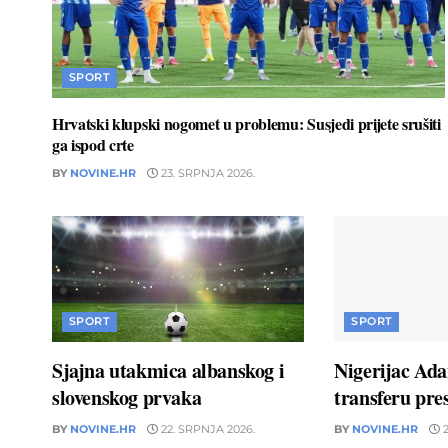
SPORT
Hrvatski klupski nogomet u problemu: Susjedi prijete srušiti
ga ispod crte
BY
NOVINE.HR
23. SRPNJA 2026.
SPORT
SPORT
Sjajna utakmica albanskog i
Nigerijac Ad
slovenskog prvaka
transferu pres
BY
NOVINE.HR
22. SRPNJA 2026.
BY
NOVINE.HR
2