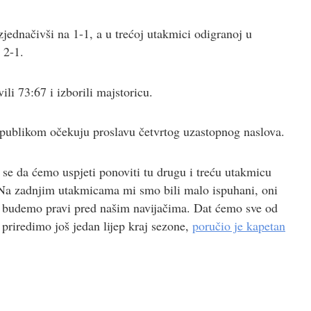
jednačivši na 1-1, a u trećoj utakmici odigranoj u
 2-1.
li 73:67 i izborili majstoricu.
publikom očekuju proslavu četvrtog uzastopnog naslova.
 se da ćemo uspjeti ponoviti tu drugu i treću utakmicu
. Na zadnjim utakmicama mi smo bili malo ispuhani, oni
 da budemo pravi pred našim navijačima. Dat ćemo sve od
priredimo još jedan lijep kraj sezone,
poručio je kapetan