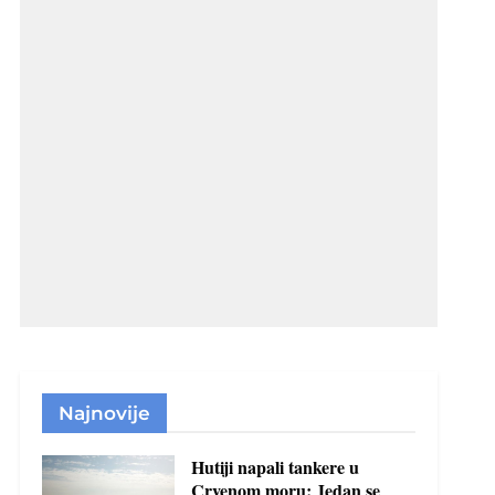
Najnovije
Hutiji napali tankere u
Crvenom moru: Jedan se