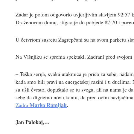
Zadar je potom odgovorio uvjerljivim slavljem 92:57 iz
Draženovom domu, stigao je do pobjede 87:70 i poveo
U četvrtom susretu Zagrepčani su na svom parketu slavi
Na Višnjiku se sprema spektakl, Zadrani pred svojom 
– Teška serija, svaka utakmica je priča za sebe, nadam
kada smo bili pravi na energetskoj razini i u duelima
su ušli čvrsto, dopuštalo se tu svega, ali na nama je
sebe da dignemo novu kantu, da pred ovim navijačima 
Marko Ramljak
.
Zadra
Jan Palokaj
,…