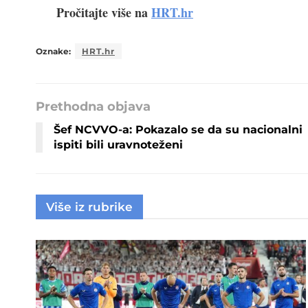
Pročitajte više na
HRT.hr
Oznake:
HRT.hr
Prethodna objava
Šef NCVVO-a: Pokazalo se da su nacionalni
ispiti bili uravnoteženi
Više iz rubrike