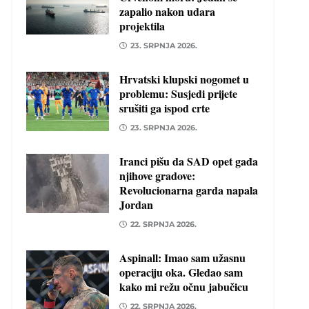
zapalio nakon udara
projektila
23. SRPNJA 2026.
Hrvatski klupski nogomet u
problemu: Susjedi prijete
srušiti ga ispod crte
23. SRPNJA 2026.
Iranci pišu da SAD opet gađa
njihove gradove:
Revolucionarna garda napala
Jordan
22. SRPNJA 2026.
Aspinall: Imao sam užasnu
operaciju oka. Gledao sam
kako mi režu očnu jabučicu
22. SRPNJA 2026.