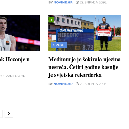
BY
NOVINE.HR
22. SRPNJA 2026.
SPORT
ak Hezonje u
Međimurje je šokirala njezina
nesreća. Četiri godine kasnije
je svjetska rekorderka
2. SRPNJA 2026.
BY
NOVINE.HR
22. SRPNJA 2026.