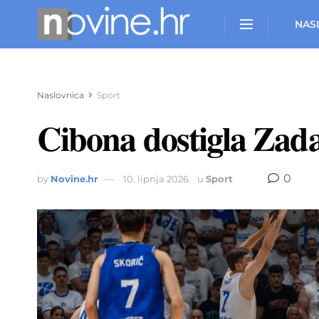
NAS
Naslovnica
Sport
Cibona dostigla Zadar
0
by
Novine.hr
10. lipnja 2026.
u
Sport