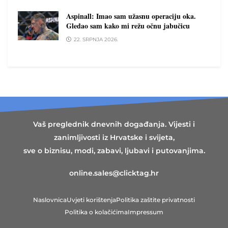
Aspinall: Imao sam užasnu operaciju oka.
Gledao sam kako mi režu očnu jabučicu
22. SRPNJA 2026.
Vaš preglednik dnevnih događanja. Vijesti i
zanimljivosti iz Hrvatske i svijeta,
sve o biznisu, modi, zabavi, ljubavi i putovanjima.
online.sales@clicktag.hr
Naslovnica
Uvjeti korištenja
Politika zaštite privatnosti
Politika o kolačićima
Impressum