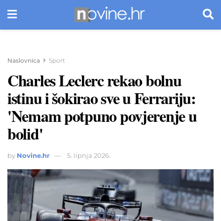
Naslovnica
Sport
Charles Leclerc rekao bolnu
istinu i šokirao sve u Ferrariju:
'Nemam potpuno povjerenje u
bolid'
by
Novine.hr
5. lipnja 2026.