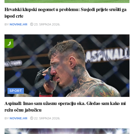
Hrvatski klupski nogomet u problemu: Susjedi prijete srušiti ga
ispod crte
BY
NOVINE.HR
23. SRPNJA 2026.
SPORT
Aspinall: Imao sam užasnu operaciju oka. Gledao sam kako mi
režu očnu jabučicu
BY
NOVINE.HR
22. SRPNJA 2026.