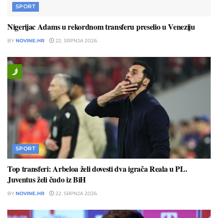
SPORT
Nigerijac Adams u rekordnom transferu preselio u Veneziju
BY
NOVINE.HR
22. SRPNJA 2026.
SPORT
Top transferi: Arbeloa želi dovesti dva igrača Reala u PL.
Juventus želi čudo iz BiH
BY
NOVINE.HR
22. SRPNJA 2026.