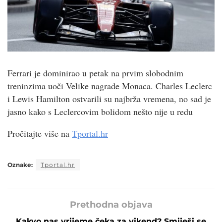
Ferrari je dominirao u petak na prvim slobodnim
treninzima uoči Velike nagrade Monaca. Charles Leclerc
i Lewis Hamilton ostvarili su najbrža vremena, no sad je
jasno kako s Leclercovim bolidom nešto nije u redu
Pročitajte više na
Tportal.hr
Oznake:
Tportal.hr
Prethodna objava
Kakvo nas vrijeme čeka za vikend? Smiješi se