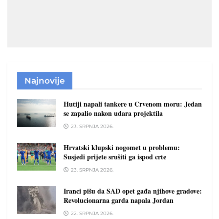
Najnovije
Hutiji napali tankere u Crvenom moru: Jedan
se zapalio nakon udara projektila
23. SRPNJA 2026.
Hrvatski klupski nogomet u problemu:
Susjedi prijete srušiti ga ispod crte
23. SRPNJA 2026.
Iranci pišu da SAD opet gađa njihove gradove:
Revolucionarna garda napala Jordan
22. SRPNJA 2026.