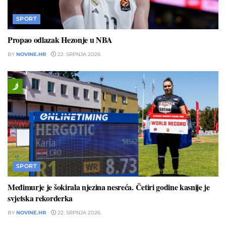
SPORT
Propao odlazak Hezonje u NBA
BY
NOVINE.HR
22. SRPNJA 2026.
SPORT
Međimurje je šokirala njezina nesreća. Četiri godine kasnije je
svjetska rekorderka
BY
NOVINE.HR
22. SRPNJA 2026.