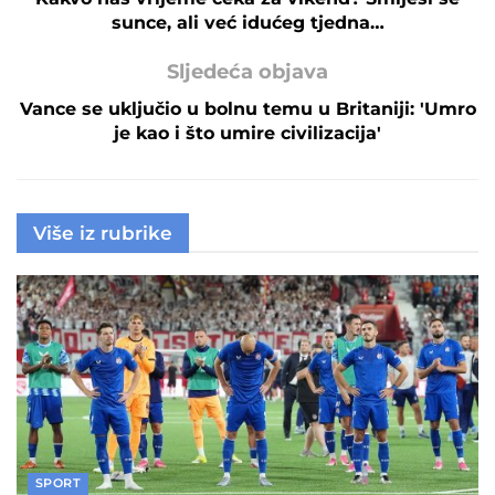
sunce, ali već idućeg tjedna…
Sljedeća objava
Vance se uključio u bolnu temu u Britaniji: 'Umro
je kao i što umire civilizacija'
Više iz rubrike
SPORT