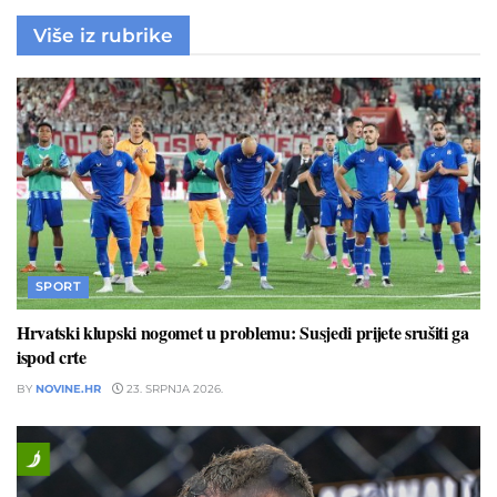
Više iz rubrike
SPORT
Hrvatski klupski nogomet u problemu: Susjedi prijete srušiti ga
ispod crte
BY
NOVINE.HR
23. SRPNJA 2026.