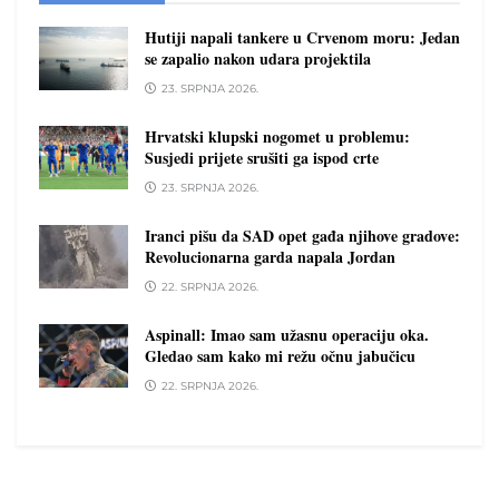
Hutiji napali tankere u Crvenom moru: Jedan
se zapalio nakon udara projektila
23. SRPNJA 2026.
Hrvatski klupski nogomet u problemu:
Susjedi prijete srušiti ga ispod crte
23. SRPNJA 2026.
Iranci pišu da SAD opet gađa njihove gradove:
Revolucionarna garda napala Jordan
22. SRPNJA 2026.
Aspinall: Imao sam užasnu operaciju oka.
Gledao sam kako mi režu očnu jabučicu
22. SRPNJA 2026.