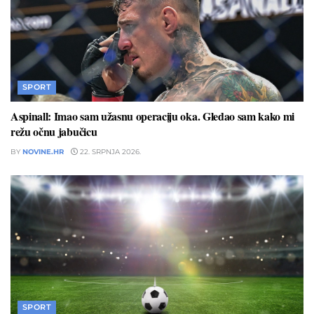
SPORT
Aspinall: Imao sam užasnu operaciju oka. Gledao sam kako mi
režu očnu jabučicu
BY
NOVINE.HR
22. SRPNJA 2026.
SPORT