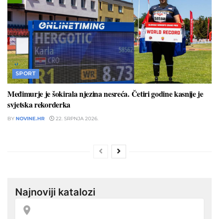
SPORT
Međimurje je šokirala njezina nesreća. Četiri godine kasnije je
svjetska rekorderka
BY
NOVINE.HR
22. SRPNJA 2026.