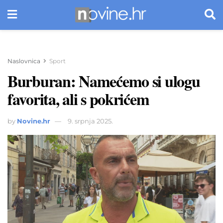
Naslovnica
Sport
Burburan: Namećemo si ulogu
favorita, ali s pokrićem
by
Novine.hr
9. srpnja 2025.