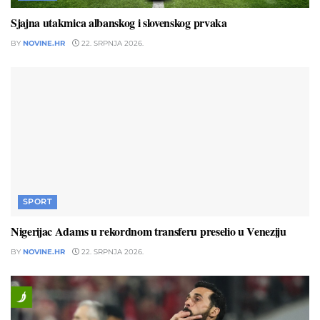
Sjajna utakmica albanskog i slovenskog prvaka
BY
NOVINE.HR
22. SRPNJA 2026.
SPORT
Nigerijac Adams u rekordnom transferu preselio u Veneziju
BY
NOVINE.HR
22. SRPNJA 2026.