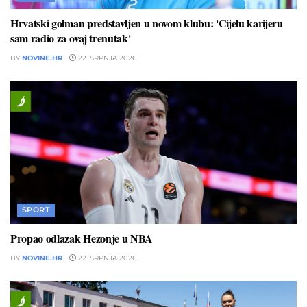
Hrvatski golman predstavljen u novom klubu: 'Cijelu karijeru
sam radio za ovaj trenutak'
BY
NOVINE.HR
22. SRPNJA 2026.
SPORT
Propao odlazak Hezonje u NBA
BY
NOVINE.HR
22. SRPNJA 2026.