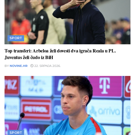
SPORT
Top transferi: Arbeloa želi dovesti dva igrača Reala u PL.
Juventus želi čudo iz BiH
BY
NOVINE.HR
22. SRPNJA 2026.
SPORT