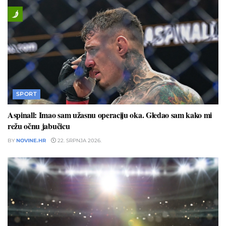
SPORT
Aspinall: Imao sam užasnu operaciju oka. Gledao sam kako mi
režu očnu jabučicu
BY
NOVINE.HR
22. SRPNJA 2026.