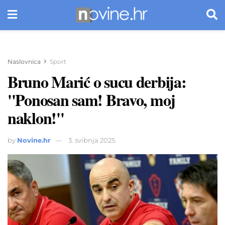
Naslovnica
Sport
Bruno Marić o sucu derbija:
''Ponosan sam! Bravo, moj
naklon!''
by
Novine.hr
3. svibnja 2025.