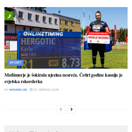
SPORT
Međimurje je šokirala njezina nesreća. Četiri godine kasnije je
svjetska rekorderka
BY
NOVINE.HR
22. SRPNJA 2026.