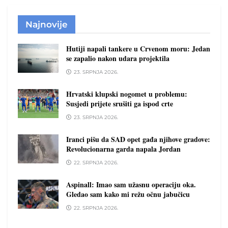
Najnovije
Hutiji napali tankere u Crvenom moru: Jedan
se zapalio nakon udara projektila
23. SRPNJA 2026.
Hrvatski klupski nogomet u problemu:
Susjedi prijete srušiti ga ispod crte
23. SRPNJA 2026.
Iranci pišu da SAD opet gađa njihove gradove:
Revolucionarna garda napala Jordan
22. SRPNJA 2026.
Aspinall: Imao sam užasnu operaciju oka.
Gledao sam kako mi režu očnu jabučicu
22. SRPNJA 2026.