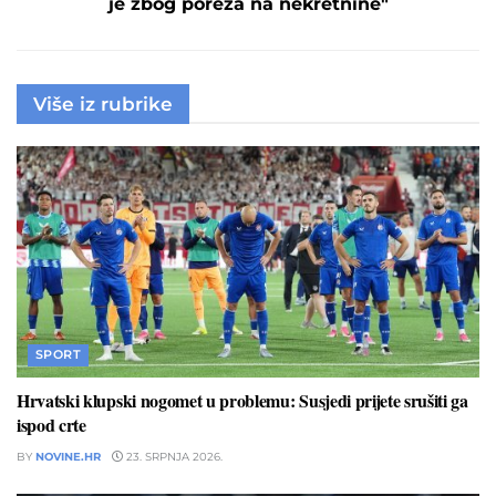
je zbog poreza na nekretnine"
Više iz rubrike
SPORT
Hrvatski klupski nogomet u problemu: Susjedi prijete srušiti ga
ispod crte
BY
NOVINE.HR
23. SRPNJA 2026.