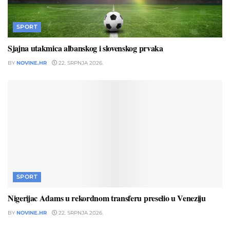
SPORT
Sjajna utakmica albanskog i slovenskog prvaka
BY
NOVINE.HR
22. SRPNJA 2026.
SPORT
Nigerijac Adams u rekordnom transferu preselio u Veneziju
BY
NOVINE.HR
22. SRPNJA 2026.