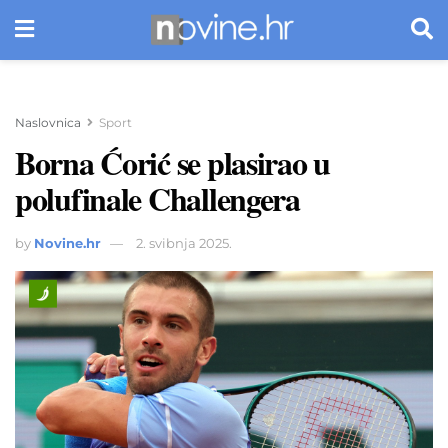
Naslovnica
Sport
Borna Ćorić se plasirao u
polufinale Challengera
by
Novine.hr
2. svibnja 2025.