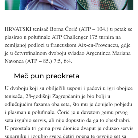
HRVATSKI tenisač Borna Ćorić (ATP – 104.) u petak se
plasirao u polufinale ATP Challenger 175 turnira na
zemljanoj podlozi u francuskom Aix-en-Provenceu, gdje
je u četvrtfinalnom dvoboju svladao Argentinca Mariana
Navonea (ATP – 85.) 7:5, 6:4.
Meč pun preokreta
U dvoboju koji su obilježili usponi i padovi u igri obojice
tenisača, 28-godišnji Zagrepčanin je bio bolji u
odlučujućim fazama oba seta, što mu je donijelo pobjedu
i plasman u polufinale. Ćorić je u devetom gemu prvog
seta izgubio servis, ali nije dopustio da ga to obeshrabri.
U preostala tri gema prve dionice dvaput je oduzeo servis
suparniku i izgubio svega četiri poena te osvojio set sa