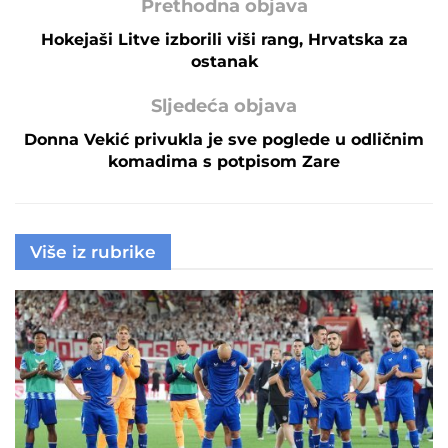
Prethodna objava
Hokejaši Litve izborili viši rang, Hrvatska za
ostanak
Sljedeća objava
Donna Vekić privukla je sve poglede u odličnim
komadima s potpisom Zare
Više iz rubrike