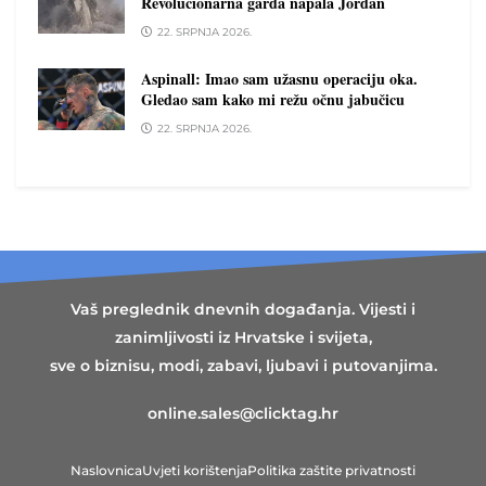
Revolucionarna garda napala Jordan
22. SRPNJA 2026.
Aspinall: Imao sam užasnu operaciju oka.
Gledao sam kako mi režu očnu jabučicu
22. SRPNJA 2026.
Vaš preglednik dnevnih događanja. Vijesti i
zanimljivosti iz Hrvatske i svijeta,
sve o biznisu, modi, zabavi, ljubavi i putovanjima.
online.sales@clicktag.hr
Naslovnica
Uvjeti korištenja
Politika zaštite privatnosti