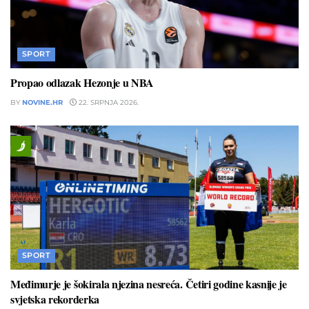
SPORT
Propao odlazak Hezonje u NBA
BY
NOVINE.HR
22. SRPNJA 2026.
SPORT
Međimurje je šokirala njezina nesreća. Četiri godine kasnije je
svjetska rekorderka