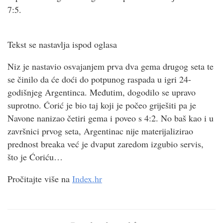
7:5.
Tekst se nastavlja ispod oglasa
Niz je nastavio osvajanjem prva dva gema drugog seta te
se činilo da će doći do potpunog raspada u igri 24-
godišnjeg Argentinca. Međutim, dogodilo se upravo
suprotno. Ćorić je bio taj koji je počeo griješiti pa je
Navone nanizao četiri gema i poveo s 4:2. No baš kao i u
završnici prvog seta, Argentinac nije materijalizirao
prednost breaka već je dvaput zaredom izgubio servis,
što je Ćoriću…
Pročitajte više na
Index.hr