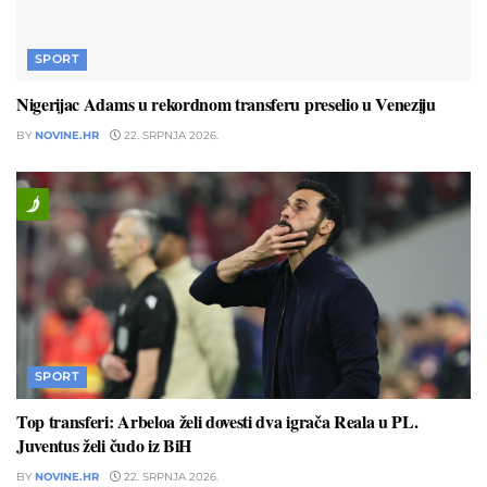
SPORT
Nigerijac Adams u rekordnom transferu preselio u Veneziju
BY
NOVINE.HR
22. SRPNJA 2026.
SPORT
Top transferi: Arbeloa želi dovesti dva igrača Reala u PL.
Juventus želi čudo iz BiH
BY
NOVINE.HR
22. SRPNJA 2026.