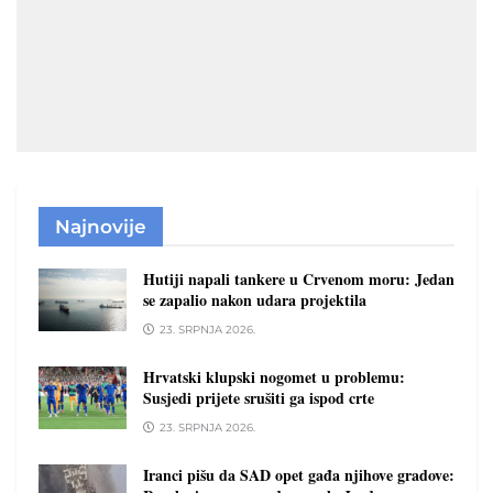
Najnovije
Hutiji napali tankere u Crvenom moru: Jedan
se zapalio nakon udara projektila
23. SRPNJA 2026.
Hrvatski klupski nogomet u problemu:
Susjedi prijete srušiti ga ispod crte
23. SRPNJA 2026.
Iranci pišu da SAD opet gađa njihove gradove: