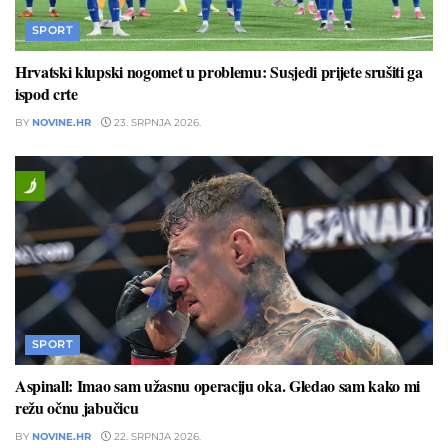
SPORT
Hrvatski klupski nogomet u problemu: Susjedi prijete srušiti ga
ispod crte
BY
NOVINE.HR
23. SRPNJA 2026.
SPORT
Aspinall: Imao sam užasnu operaciju oka. Gledao sam kako mi
režu očnu jabučicu
BY
NOVINE.HR
22. SRPNJA 2026.