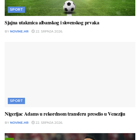
SPORT
Sjajna utakmica albanskog i slovenskog prvaka
BY
NOVINE.HR
22. SRPNJA 2026.
SPORT
Nigerijac Adams u rekordnom transferu preselio u Veneziju
BY
NOVINE.HR
22. SRPNJA 2026.