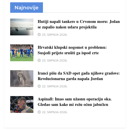
Najnovije
Hutiji napali tankere u Crvenom moru: Jedan
se zapalio nakon udara projektila
23. SRPNJA 2026.
Hrvatski klupski nogomet u problemu:
Susjedi prijete srušiti ga ispod crte
23. SRPNJA 2026.
Iranci pišu da SAD opet gađa njihove gradove:
Revolucionarna garda napala Jordan
22. SRPNJA 2026.
Aspinall: Imao sam užasnu operaciju oka.
Gledao sam kako mi režu očnu jabučicu
22. SRPNJA 2026.