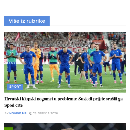
Više iz rubrike
SPORT
Hrvatski klupski nogomet u problemu: Susjedi prijete srušiti ga
ispod crte
BY
NOVINE.HR
23. SRPNJA 2026.