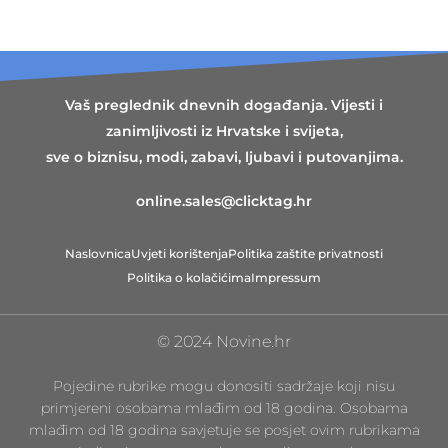
Vaš preglednik dnevnih događanja. Vijesti i
zanimljivosti iz Hrvatske i svijeta,
sve o biznisu, modi, zabavi, ljubavi i putovanjima.
online.sales@clicktag.hr
Naslovnica
Uvjeti korištenja
Politika zaštite privatnosti
Politika o kolačićima
Impressum
© 2024 Novine.hr
Pojedine rubrike mogu donositi sadržaje koji nisu
primjereni osobama mlađim od 18 godina. Osobama
mlađim od 18 godina savjetuje se posjet ovim rubrikama