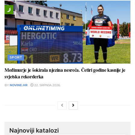
SPORT
Međimurje je šokirala njezina nesreća. Četiri godine kasnije je
svjetska rekorderka
BY
NOVINE.HR
22. SRPNJA 2026.