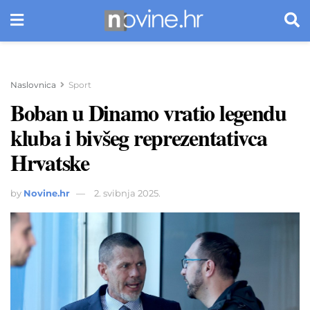
Naslovnica
Sport
Boban u Dinamo vratio legendu
kluba i bivšeg reprezentativca
Hrvatske
by
Novine.hr
2. svibnja 2025.