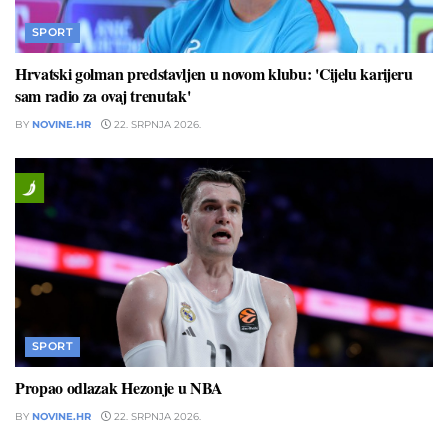
SPORT
Hrvatski golman predstavljen u novom klubu: 'Cijelu karijeru
sam radio za ovaj trenutak'
BY
NOVINE.HR
22. SRPNJA 2026.
SPORT
Propao odlazak Hezonje u NBA
BY
NOVINE.HR
22. SRPNJA 2026.