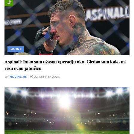
SPORT
Aspinall: Imao sam užasnu operaciju oka. Gledao sam kako mi
režu očnu jabučicu
BY
NOVINE.HR
22. SRPNJA 2026.