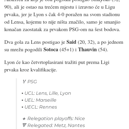
90), ali je ostao na trećem mjestu i izravno će u Ligu
prvaka, jer je Lyon s čak 4-0 poražen na svom stadionu
od Lensa, kojemu to nije ništa značilo, samo je smanjio
konačan zaostatak za prvakom PSG-om na šest bodova.
Said
Dva gola za Lens postigao je
(20, 32), a po jednom
Sotoca
Thauvin
su mrežu pogodili
(45+1) i
(54).
Lyon će kao četvrtoplasirani tražiti put prema Ligi
prvaka kroz kvalifikacije.
🏅 PSG
▪️ UCL: Lens, Lille, Lyon
▪️ UEL: Marseille
▪️ UECL: Rennes
🔸 Relegation playoffs: Nice
🔻 Relegated: Metz, Nantes