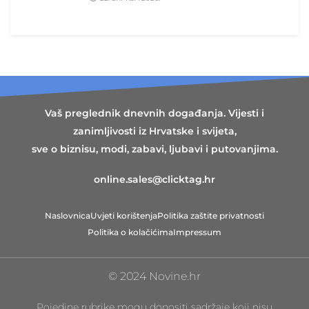
Vaš preglednik dnevnih događanja. Vijesti i
zanimljivosti iz Hrvatske i svijeta,
sve o biznisu, modi, zabavi, ljubavi i putovanjima.
online.sales@clicktag.hr
Naslovnica
Uvjeti korištenja
Politika zaštite privatnosti
Politika o kolačićima
Impressum
© 2024 Novine.hr
Pojedine rubrike mogu donositi sadržaje koji nisu