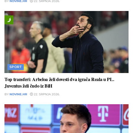
BY
NOVINE.HR
22. SRPNJA 2026.
SPORT
Top transferi: Arbeloa želi dovesti dva igrača Reala u PL.
Juventus želi čudo iz BiH
BY
NOVINE.HR
22. SRPNJA 2026.