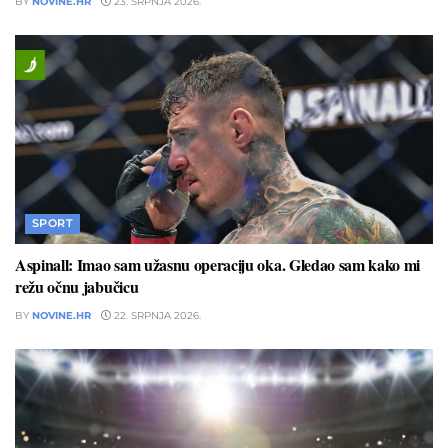
BY
NOVINE.HR
23. SRPNJA 2026.
SPORT
Aspinall: Imao sam užasnu operaciju oka. Gledao sam kako mi
režu očnu jabučicu
BY
NOVINE.HR
22. SRPNJA 2026.