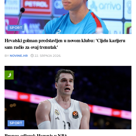
SPORT
Hrvatski golman predstavljen u novom klubu: 'Cijelu karijeru
sam radio za ovaj trenutak'
BY
NOVINE.HR
22. SRPNJA 2026.
SPORT
Propao odlazak Hezonje u NBA