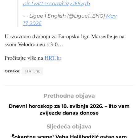
pic.twitter.com/GizyJ65vgb
— Ligue 1 English (@Ligue1_ENG)
May
17, 2026
U izravnom dvoboju za Europsku ligu Marseille je na
svom Velodromeu s 3-0…
Pročitajte više na
HRT.hr
Oznake:
HRT.hr
Prethodna objava
Dnevni horoskop za 18. svibnja 2026. – što vam
zvijezde danas donose
Sljedeća objava
Šokantne scene! Vaha Halilhodžić ostao sam