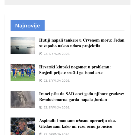
Najnovije
Hutiji napali tankere u Crvenom moru: Jedan
se zapalio nakon udara projektila
23. SRPNJA 2026.
Hrvatski klupski nogomet u problemu:
Susjedi prijete srušiti ga ispod crte
23. SRPNJA 2026.
Iranci pišu da SAD opet gađa njihove gradove:
Revolucionarna garda napala Jordan
22. SRPNJA 2026.
Aspinall: Imao sam užasnu operaciju oka.
Gledao sam kako mi režu očnu jabučicu
22. SRPNJA 2026.