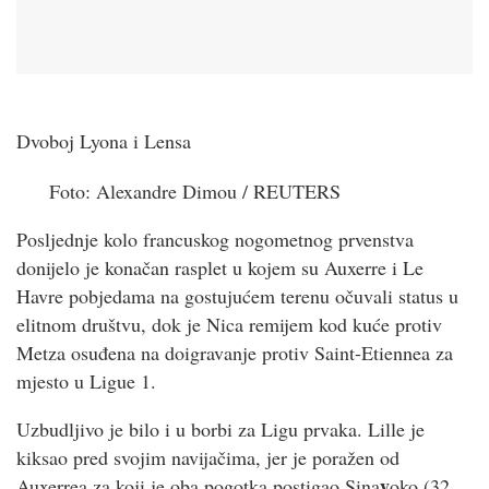
Dvoboj Lyona i Lensa
Foto:
Alexandre Dimou
/
REUTERS
Posljednje kolo francuskog nogometnog prvenstva
donijelo je konačan rasplet u kojem su Auxerre i Le
Havre pobjedama na gostujućem terenu očuvali status u
elitnom društvu, dok je Nica remijem kod kuće protiv
Metza osuđena na doigravanje protiv Saint-Etiennea za
mjesto u Ligue 1.
Uzbudljivo je bilo i u borbi za Ligu prvaka. Lille je
kiksao pred svojim navijačima, jer je poražen od
y
Auxerrea za koji je oba pogotka postigao Sina
oko (32,