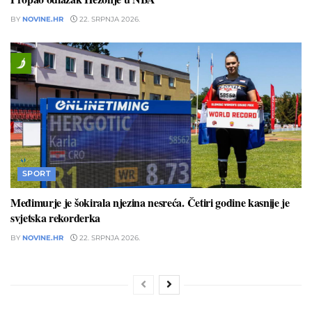
BY
NOVINE.HR
22. SRPNJA 2026.
SPORT
Međimurje je šokirala njezina nesreća. Četiri godine kasnije je
svjetska rekorderka
BY
NOVINE.HR
22. SRPNJA 2026.