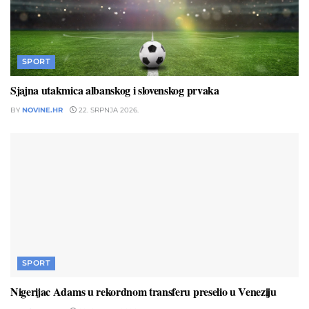
SPORT
Sjajna utakmica albanskog i slovenskog prvaka
BY
NOVINE.HR
22. SRPNJA 2026.
SPORT
Nigerijac Adams u rekordnom transferu preselio u Veneziju