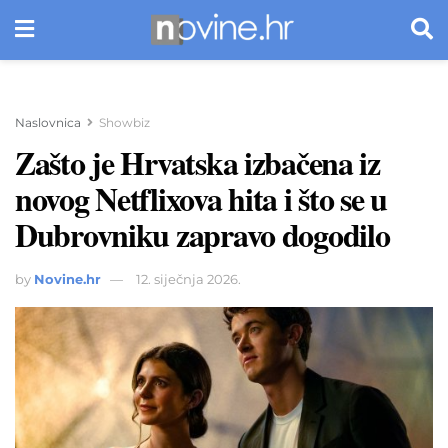
Naslovnica
Showbiz
Zašto je Hrvatska izbačena iz
novog Netflixova hita i što se u
Dubrovniku zapravo dogodilo
by
Novine.hr
12. siječnja 2026.