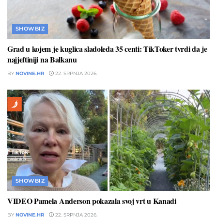
SHOWBIZ
Grad u kojem je kuglica sladoleda 35 centi: TikToker tvrdi da je
najjeftiniji na Balkanu
BY
NOVINE.HR
22. SRPNJA 2026.
SHOWBIZ
VIDEO Pamela Anderson pokazala svoj vrt u Kanadi
BY
NOVINE.HR
22. SRPNJA 2026.