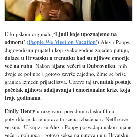
‘Ljudi koje upoznajemo na
U knjiškom originalu
odmoru’
People We Meet on Vacation’
(
) Alex i Poppy,
dugogodišnji prijatelji koji svake godine zajedno putuju,
dolaze u Hrvatsku u trenutku kad su njihove emocije
već na rubu
ijane večeri u Dubrovniku
. Nakon p
, njih
dvoje se poljube i gotovo završe zajedno, čime se briše
trenutak postaje
granica između prijateljstva. Upravo taj
početak njihova udaljavanja i emocionalne krize koja
traje godinama.
Emily Henry
u razgovoru povodom izlaska filma
potvrdila je da je upravo ta scena izbačena iz Netflixove
verzije. ‘U knjizi se Alex i Poppy posvađaju nakon pijane
večeri, poljupca i gotovo seksa na putovanju u Hrvatsku.