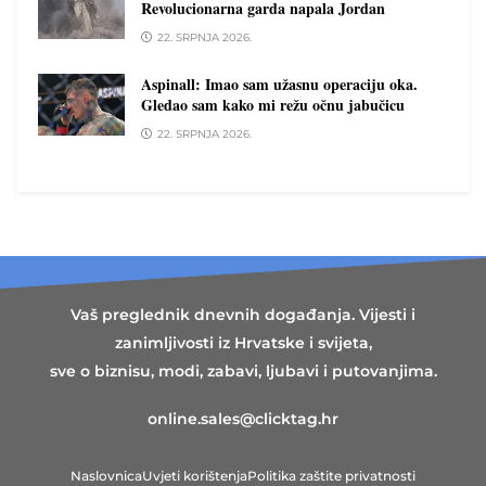
Revolucionarna garda napala Jordan
22. SRPNJA 2026.
Aspinall: Imao sam užasnu operaciju oka.
Gledao sam kako mi režu očnu jabučicu
22. SRPNJA 2026.
Vaš preglednik dnevnih događanja. Vijesti i
zanimljivosti iz Hrvatske i svijeta,
sve o biznisu, modi, zabavi, ljubavi i putovanjima.
online.sales@clicktag.hr
Naslovnica
Uvjeti korištenja
Politika zaštite privatnosti