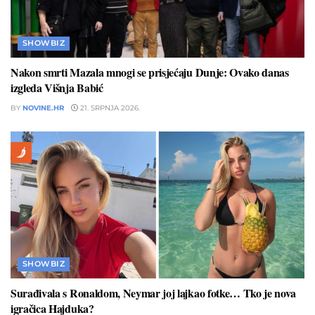
SHOWBIZ
Nakon smrti Mazala mnogi se prisjećaju Dunje: Ovako danas
izgleda Višnja Babić
BY
NOVINE.HR
21. SRPNJA 2026.
SHOWBIZ
Surađivala s Ronaldom, Neymar joj lajkao fotke… Tko je nova
igračica Hajduka?