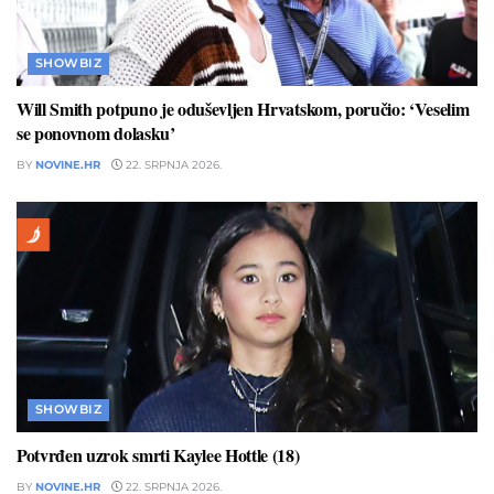
SHOWBIZ
Will Smith potpuno je oduševljen Hrvatskom, poručio: ‘Veselim
se ponovnom dolasku’
BY
NOVINE.HR
22. SRPNJA 2026.
SHOWBIZ
Potvrđen uzrok smrti Kaylee Hottle (18)
BY
NOVINE.HR
22. SRPNJA 2026.