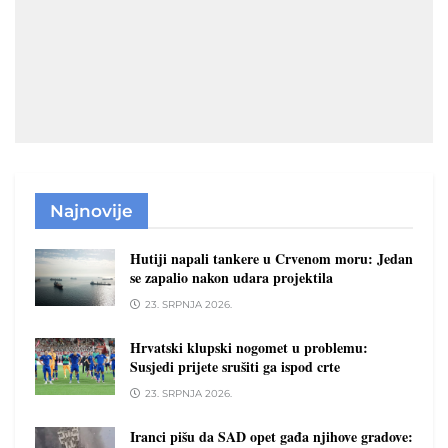
Najnovije
Hutiji napali tankere u Crvenom moru: Jedan
se zapalio nakon udara projektila
23. SRPNJA 2026.
Hrvatski klupski nogomet u problemu:
Susjedi prijete srušiti ga ispod crte
23. SRPNJA 2026.
Iranci pišu da SAD opet gađa njihove gradove: