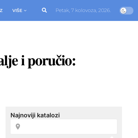
Petak, 7 kolovoza, 2026.
Z
VIŠE
je i poručio: