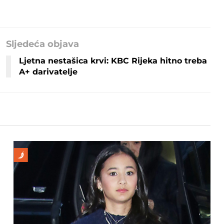
Sljedeća objava
Ljetna nestašica krvi: KBC Rijeka hitno treba
A+ darivatelje