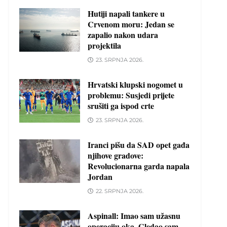
Hutiji napali tankere u
Crvenom moru: Jedan se
zapalio nakon udara
projektila
23. SRPNJA 2026.
Hrvatski klupski nogomet u
problemu: Susjedi prijete
srušiti ga ispod crte
23. SRPNJA 2026.
Iranci pišu da SAD opet gađa
njihove gradove:
Revolucionarna garda napala
Jordan
22. SRPNJA 2026.
Aspinall: Imao sam užasnu
operaciju oka. Gledao sam