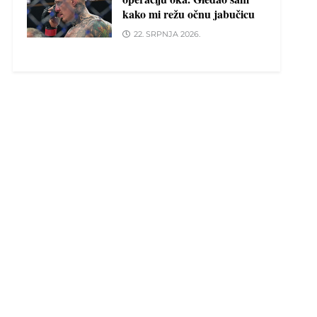
kako mi režu očnu jabučicu
22. SRPNJA 2026.