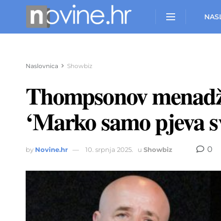
NAS
Naslovnica
Showbiz
Thompsonov menadžer
‘Marko samo pjeva s
0
by
Novine.hr
10. srpnja 2025.
u
Showbiz