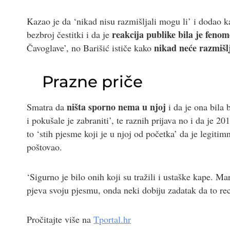
Kazao je da ‘nikad nisu razmišljali mogu li’ i dodao kak
reakcija publike bila je feno
bezbroj čestitki i da je
nikad neće razmišl
Čavoglave’, no Barišić ističe kako
Prazne priče
ništa sporno nema u njoj
Smatra da
i da je ona bila 
i pokušale je zabraniti’, te raznih prijava no i da je 20
to ‘stih pjesme koji je u njoj od početka’ da je legitim
poštovao.
‘Sigurno je bilo onih koji su tražili i ustaške kape. 
pjeva svoju pjesmu, onda neki dobiju zadatak da to reci
Pročitajte više na
Tportal.hr