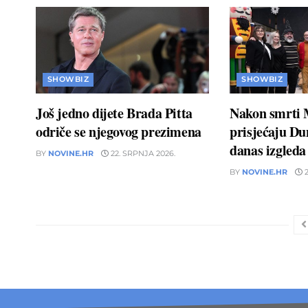
SHOWBIZ
SHOWBIZ
Još jedno dijete Brada Pitta
Nakon smrti 
odriče se njegovog prezimena
prisjećaju D
danas izgleda
BY
NOVINE.HR
22. SRPNJA 2026.
BY
NOVINE.HR
2