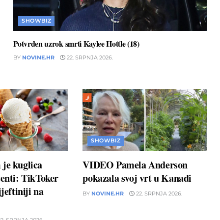
SHOWBIZ
Potvrđen uzrok smrti Kaylee Hottle (18)
BY
NOVINE.HR
22. SRPNJA 2026.
SHOWBIZ
je kuglica
VIDEO Pamela Anderson
centi: TikToker
pokazala svoj vrt u Kanadi
jeftiniji na
BY
NOVINE.HR
22. SRPNJA 2026.