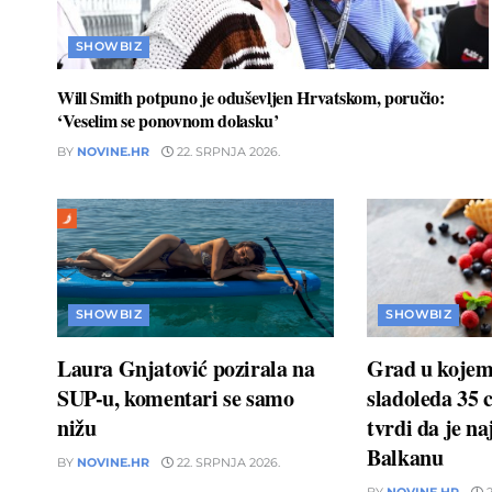
SHOWBIZ
Will Smith potpuno je oduševljen Hrvatskom, poručio:
‘Veselim se ponovnom dolasku’
BY
NOVINE.HR
22. SRPNJA 2026.
SHOWBIZ
SHOWBIZ
Laura Gnjatović pozirala na
Grad u kojem 
SUP-u, komentari se samo
sladoleda 35 
nižu
tvrdi da je naj
Balkanu
BY
NOVINE.HR
22. SRPNJA 2026.