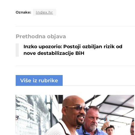
Oznake:
Index.hr
Prethodna objava
Inzko upozorio: Postoji ozbiljan rizik od
nove destabilizacije BiH
Više iz rubrike