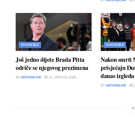
BY
NOVINE.HR
2
SHOWBIZ
SHOWBIZ
Još jedno dijete Brada Pitta
Nakon smrti 
odriče se njegovog prezimena
prisjećaju D
danas izgleda
BY
NOVINE.HR
22. SRPNJA 2026.
BY
NOVINE.HR
2