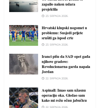
zapalio nakon udara
projektila
23. SRPNJA 2026.
Hrvatski klupski nogomet u
problemu: Susjedi prijete
srušiti ga ispod crte
23. SRPNJA 2026.
Iranci pišu da SAD opet gađa
njihove gradove:
Revolucionarna garda napala
Jordan
22. SRPNJA 2026.
Aspinall: Imao sam užasnu
operaciju oka. Gledao sam
kako mi režu očnu jabučicu
22. SRPNJA 2026.