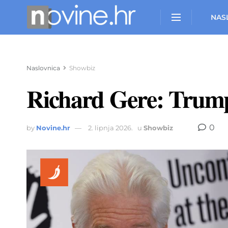
NAS
Naslovnica
Showbiz
Richard Gere: Trump 
0
by
Novine.hr
2. lipnja 2026.
u
Showbiz