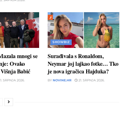
2. SRPNJA 2026.
SHOWBIZ
Mazala mnogi se
Surađivala s Ronaldom,
unje: Ovako
Neymar joj lajkao fotke… Tko
 Višnja Babić
je nova igračica Hajduka?
1. SRPNJA 2026.
BY
NOVINE.HR
21. SRPNJA 2026.