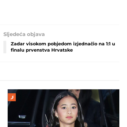
Sljedeća objava
Zadar visokom pobjedom izjednačio na 1:1 u
finalu prvenstva Hrvatske