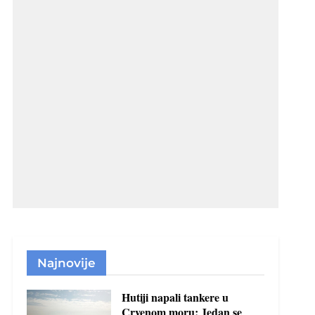
Najnovije
Hutiji napali tankere u
Crvenom moru: Jedan se