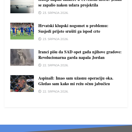
se zapalio nakon udara projektila
23. SRPNJA 2026.
Hrvatski klupski nogomet u problemu:
Susjedi prijete srušiti ga ispod crte
23. SRPNJA 2026.
Iranci pišu da SAD opet gađa njihove gradove:
Revolucionarna garda napala Jordan
22. SRPNJA 2026.
Aspinall: Imao sam užasnu operaciju oka.
Gledao sam kako mi režu očnu jabučicu
22. SRPNJA 2026.