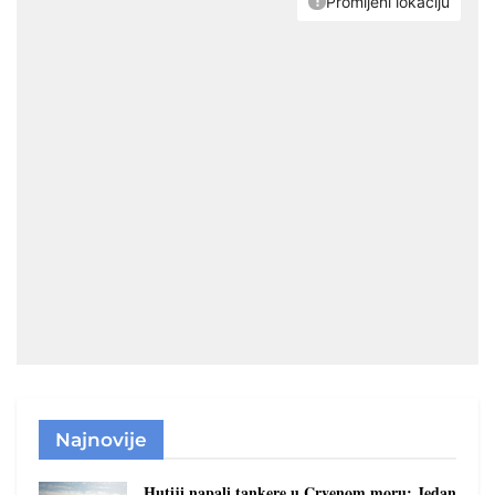
Najnovije
Hutiji napali tankere u Crvenom moru: Jedan