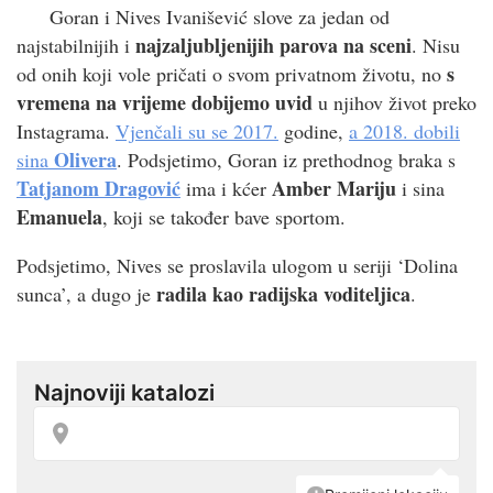
Goran i Nives Ivanišević slove za jedan od
najzaljubljenijih parova na sceni
najstabilnijih i
. Nisu
s
od onih koji vole pričati o svom privatnom životu, no
vremena na vrijeme dobijemo uvid
u njihov život preko
Instagrama.
Vjenčali su se 2017.
godine,
a 2018. dobili
Olivera
sina
. Podsjetimo, Goran iz prethodnog braka s
Tatjanom Dragović
Amber Mariju
ima i kćer
i sina
Emanuela
, koji se također bave sportom.
Podsjetimo, Nives se proslavila ulogom u seriji ‘Dolina
radila kao radijska voditeljica
sunca’, a dugo je
.