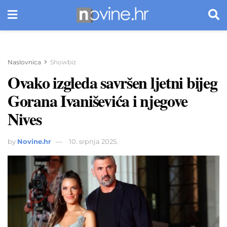
Naslovnica
Showbiz
Ovako izgleda savršen ljetni bijeg
Gorana Ivaniševića i njegove
Nives
by
Novine.hr
10. srpnja 2025.