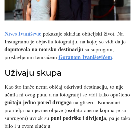
Nives Ivanišević
pokazuje skladan obiteljski život. Na
Instagramu je objavila fotografiju, na kojoj se vidi da je
doputovala na morsku destinaciju
sa suprugom,
Goranom Ivaniševićem
proslavljenim tenisačem
.
Uživaju skupa
Kao što inače nema običaj otkrivati destinaciju, to nije
učnila ni ovog puta, a na fotografiji se vidi kako opušteno
guštaju jedno pored drugoga
na gliseru. Komentari
pratitelja na njezine objave (osobito one ne kojima je sa
puni podrške i divljenja
suprugom) uvijek su
, pa je tako
bilo i u ovom slučaju.