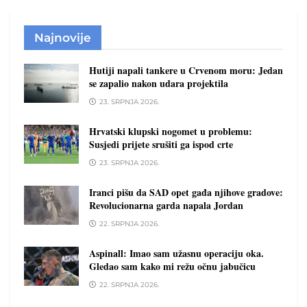
Najnovije
Hutiji napali tankere u Crvenom moru: Jedan
se zapalio nakon udara projektila
23. SRPNJA 2026.
Hrvatski klupski nogomet u problemu:
Susjedi prijete srušiti ga ispod crte
23. SRPNJA 2026.
Iranci pišu da SAD opet gađa njihove gradove:
Revolucionarna garda napala Jordan
22. SRPNJA 2026.
Aspinall: Imao sam užasnu operaciju oka.
Gledao sam kako mi režu očnu jabučicu
22. SRPNJA 2026.