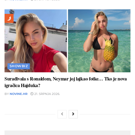
SHOWBIZ
Surađivala s Ronaldom, Neymar joj lajkao fotke… Tko je nova
igračica Hajduka?
BY
NOVINE.HR
21. SRPNJA 2026.