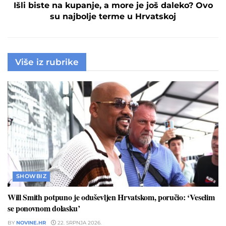
Išli biste na kupanje, a more je još daleko? Ovo
su najbolje terme u Hrvatskoj
Više iz rubrike
SHOWBIZ
Will Smith potpuno je oduševljen Hrvatskom, poručio: ‘Veselim
se ponovnom dolasku’
BY
NOVINE.HR
22. SRPNJA 2026.