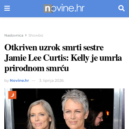
Naslovnica
Showbiz
Otkriven uzrok smrti sestre
Jamie Lee Curtis: Kelly je umrla
prirodnom smrću
by
Novine.hr
3. lipnja 2026.