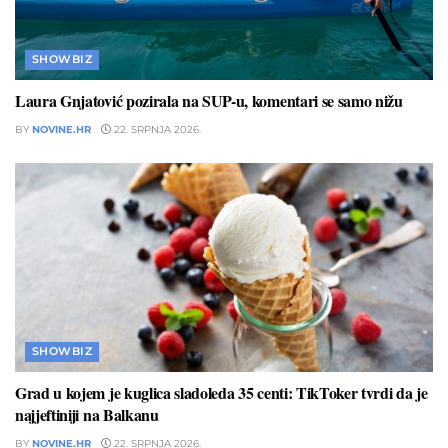
SHOWBIZ
Laura Gnjatović pozirala na SUP-u, komentari se samo nižu
BY
NOVINE.HR
22. SRPNJA 2026.
SHOWBIZ
Grad u kojem je kuglica sladoleda 35 centi: TikToker tvrdi da je
najjeftiniji na Balkanu
BY
NOVINE.HR
22. SRPNJA 2026.