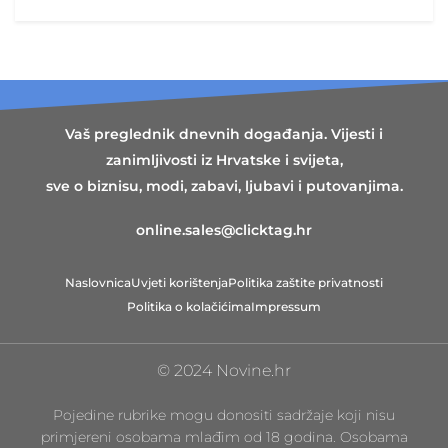
Vaš preglednik dnevnih događanja. Vijesti i
zanimljivosti iz Hrvatske i svijeta,
sve o biznisu, modi, zabavi, ljubavi i putovanjima.
online.sales@clicktag.hr
Naslovnica
Uvjeti korištenja
Politika zaštite privatnosti
Politika o kolačićima
Impressum
© 2024 Novine.hr
Pojedine rubrike mogu donositi sadržaje koji nisu
primjereni osobama mlađim od 18 godina. Osobama