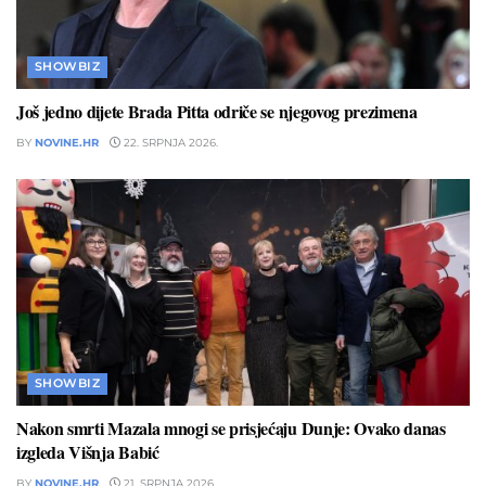
SHOWBIZ
Još jedno dijete Brada Pitta odriče se njegovog prezimena
BY
NOVINE.HR
22. SRPNJA 2026.
SHOWBIZ
Nakon smrti Mazala mnogi se prisjećaju Dunje: Ovako danas
izgleda Višnja Babić
BY
NOVINE.HR
21. SRPNJA 2026.