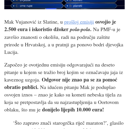
osvojio je
Mak Vujanović iz Slatine, u
prošloj emisiji
2.500 eura i iskoristio džoker
.
pola-pola
Na PMF-u je
završio znanosti o okolišu, radi na području zaštite
prirode u Hrvatskoj, a u pratnji ga ponovo bodri djevojka
Lucija.
Započeo je ovotjednu emisiju odgovarajući na deseto
pitanje u kojem se tražio broj kojim se označavaju jaja iz
Odgovor nije znao pa se za pomoć
kaveznog uzgoja.
obratio publici.
Na idućem pitanju Mak je poduplao
osvojen iznos – znao je kako su kometi nebeska tijela za
koja se pretpostavlja da su najzastupljenija u Oortovom
donijelo lijepih 10.000 eura!
oblaku, što mu je
‘Što zapravo znači starogrčka riječ maraton?’, glasilo