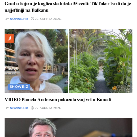
Grad u kojem je kuglica sladoleda 35 centi: TikToker tvrdi da je
najjeftiniji na Balkanu
BY
NOVINE.HR
22. SRPNJA 2026.
SHOWBIZ
VIDEO Pamela Anderson pokazala svoj vrt u Kanadi
BY
NOVINE.HR
22. SRPNJA 2026.