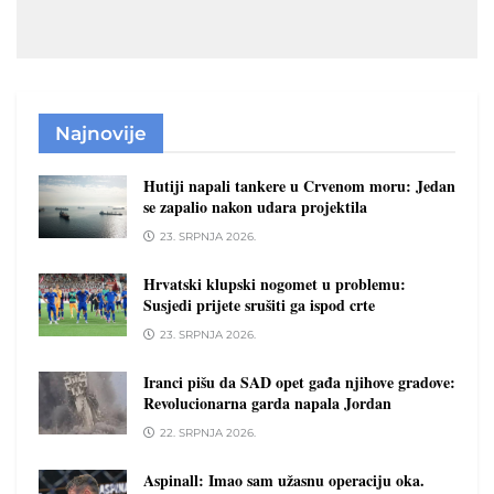
Najnovije
Hutiji napali tankere u Crvenom moru: Jedan
se zapalio nakon udara projektila
23. SRPNJA 2026.
Hrvatski klupski nogomet u problemu:
Susjedi prijete srušiti ga ispod crte
23. SRPNJA 2026.
Iranci pišu da SAD opet gađa njihove gradove:
Revolucionarna garda napala Jordan
22. SRPNJA 2026.
Aspinall: Imao sam užasnu operaciju oka.