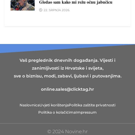
Gledao sam kako mi režu očnu jabučicu
22. SRPNJA 2026.
Vaš preglednik dnevnih događanja. Vijesti i
zanimljivosti iz Hrvatske i svijeta,
sve o biznisu, modi, zabavi, ljubavi i putovanjima.
online.sales@clicktag.hr
Naslovnica
Uvjeti korištenja
Politika zaštite privatnosti
Politika o kolačićima
Impressum
© 2024 Novine.hr