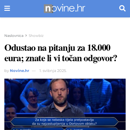
Naslovnica
Showbiz
Odustao na pitanju za 18.000
eura; znate li vi točan odgovor?
by
Novine.hr
1. svibnja 2025.