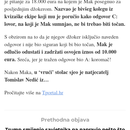
je pitanje za 18.000 eura na kojem je Mak posegnuo za
Nazvao je bivšeg kolegu iz
posljednjim džokerom.
kvizaške ekipe koji mu je poručio kako odgovor C:
lovor, na koji je Mak sumnjao, ne bi trebao biti točan.
S obzirom na to da je njegov džoker isključio naveden
Mak je
odgovor i nije bio siguran koji bi bio točan,
odlučio odustati i zadržati osvojen iznos od 10.000
eura.
Sreća, jer je tražen odgovor bio A: koromač!
u ‘vrući’ stolac sjeo je natjecatelj
Nakon Maka,
Tomislav Nedić iz…
Pročitajte više na
Tportal.hr
Prethodna objava
Trump smijenio savjetnika pa napravio nešto što