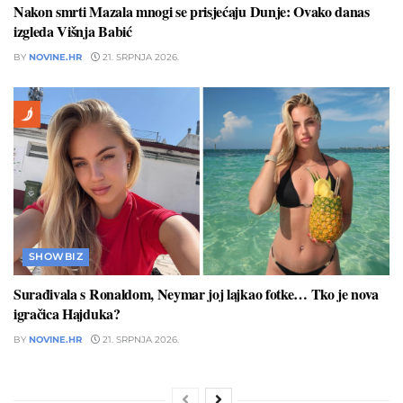
Nakon smrti Mazala mnogi se prisjećaju Dunje: Ovako danas
izgleda Višnja Babić
BY
NOVINE.HR
21. SRPNJA 2026.
SHOWBIZ
Surađivala s Ronaldom, Neymar joj lajkao fotke… Tko je nova
igračica Hajduka?
BY
NOVINE.HR
21. SRPNJA 2026.