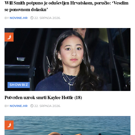
Will Smith potpuno je oduševljen Hrvatskom, poručio: ‘Veselim
se ponovnom dolasku’
BY
NOVINE.HR
22. SRPNJA 2026.
SHOWBIZ
Potvrđen uzrok smrti Kaylee Hottle (18)
BY
NOVINE.HR
22. SRPNJA 2026.