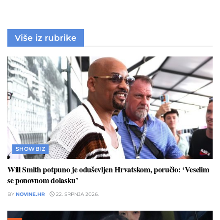
Više iz rubrike
SHOWBIZ
Will Smith potpuno je oduševljen Hrvatskom, poručio: ‘Veselim
se ponovnom dolasku’
BY
NOVINE.HR
22. SRPNJA 2026.