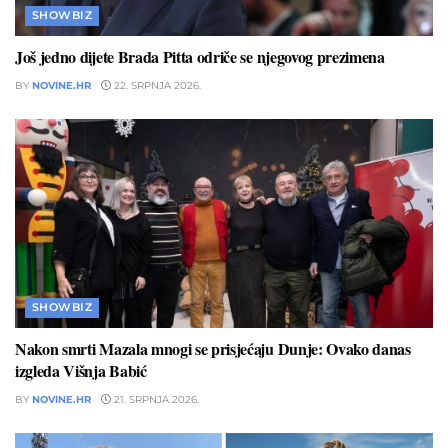
SHOWBIZ
Još jedno dijete Brada Pitta odriče se njegovog prezimena
BY
NOVINE.HR
22. SRPNJA 2026.
SHOWBIZ
Nakon smrti Mazala mnogi se prisjećaju Dunje: Ovako danas
izgleda Višnja Babić
BY
NOVINE.HR
21. SRPNJA 2026.