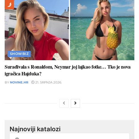
SHOWBIZ
Surađivala s Ronaldom, Neymar joj lajkao fotke… Tko je nova
igračica Hajduka?
BY
NOVINE.HR
21. SRPNJA 2026.