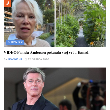
SHOWBIZ
VIDEO Pamela Anderson pokazala svoj vrt u Kanadi
BY
NOVINE.HR
22. SRPNJA 2026.