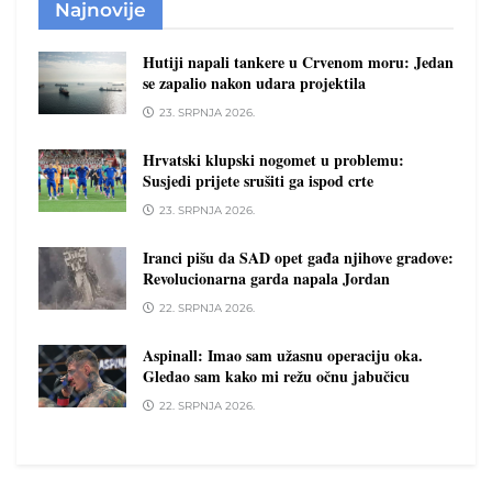
Najnovije
Hutiji napali tankere u Crvenom moru: Jedan
se zapalio nakon udara projektila
23. SRPNJA 2026.
Hrvatski klupski nogomet u problemu:
Susjedi prijete srušiti ga ispod crte
23. SRPNJA 2026.
Iranci pišu da SAD opet gađa njihove gradove:
Revolucionarna garda napala Jordan
22. SRPNJA 2026.
Aspinall: Imao sam užasnu operaciju oka.
Gledao sam kako mi režu očnu jabučicu
22. SRPNJA 2026.