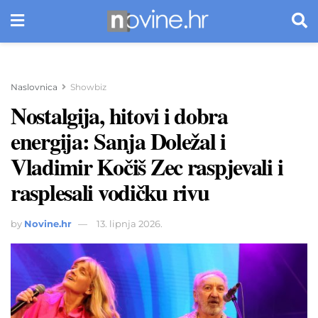
Naslovnica
Showbiz
Nostalgija, hitovi i dobra
energija: Sanja Doležal i
Vladimir Kočiš Zec raspjevali i
rasplesali vodičku rivu
by
Novine.hr
13. lipnja 2026.