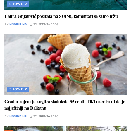
SHOWBIZ
Laura Gnjatović pozirala na SUP-u, komentari se samo nižu
BY
NOVINE.HR
22. SRPNJA 2026.
SHOWBIZ
Grad u kojem je kuglica sladoleda 35 centi: TikToker tvrdi da je
najjeftiniji na Balkanu
BY
NOVINE.HR
22. SRPNJA 2026.