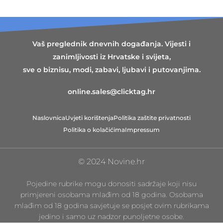
Vaš preglednik dnevnih događanja. Vijesti i
zanimljivosti iz Hrvatske i svijeta,
sve o biznisu, modi, zabavi, ljubavi i putovanjima.
online.sales@clicktag.hr
Naslovnica
Uvjeti korištenja
Politika zaštite privatnosti
Politika o kolačićima
Impressum
© 2024 Novine.hr
Pojedine rubrike mogu donositi sadržaje koji nisu
primjereni osobama mlađim od 18 godina. Osobama
mlađim od 18 godina savjetuje se posjet ovim rubrikama
jedino i samo uz nadzor punoljetne osobe.