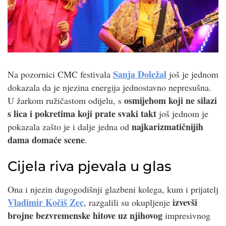
Sanja Doležal
Na pozornici CMC festivala
još je jednom
dokazala da je njezina energija jednostavno nepresušna.
osmijehom koji ne silazi
U žarkom ružičastom odijelu, s
s lica i pokretima koji prate svaki takt
još jednom je
najkarizmatičnijih
pokazala zašto je i dalje jedna od
dama domaće scene
.
Cijela riva pjevala u glas
Ona i njezin
dugogodišnji glazbeni kolega, kum i prijatelj
Vladimir Kočiš Zec
izvevši
,
razgalili su okupljenje
brojne bezvremenske hitove uz njihovog
impresivnog