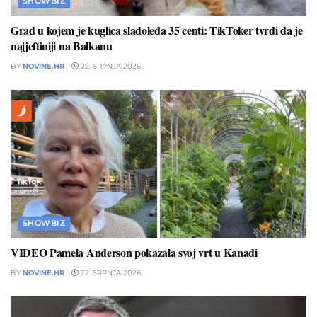
SHOWBIZ
Grad u kojem je kuglica sladoleda 35 centi: TikToker tvrdi da je
najjeftiniji na Balkanu
BY
NOVINE.HR
22. SRPNJA 2026.
SHOWBIZ
VIDEO Pamela Anderson pokazala svoj vrt u Kanadi
BY
NOVINE.HR
22. SRPNJA 2026.