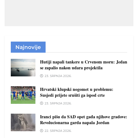
Najnovije
Hutiji napali tankere u Crvenom moru: Jedan
se zapalio nakon udara projektila
23. SRPNJA 2026.
Hrvatski klupski nogomet u problemu:
Susjedi prijete srušiti ga ispod crte
23. SRPNJA 2026.
Iranci pišu da SAD opet gađa njihove gradove:
Revolucionarna garda napala Jordan
22. SRPNJA 2026.