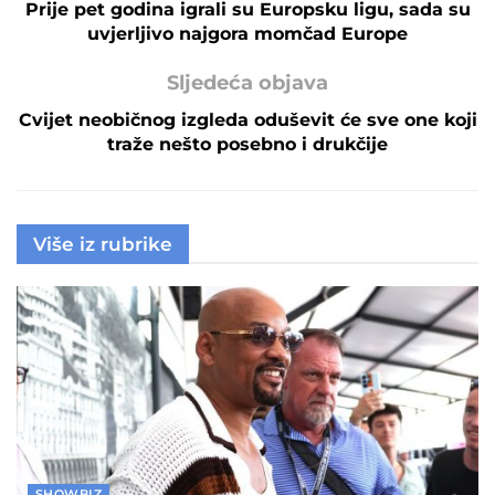
Prije pet godina igrali su Europsku ligu, sada su
uvjerljivo najgora momčad Europe
Sljedeća objava
Cvijet neobičnog izgleda oduševit će sve one koji
traže nešto posebno i drukčije
Više iz rubrike
SHOWBIZ