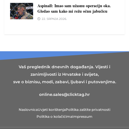
Aspinall: Imao sam užasnu operaciju oka.
Gledao sam kako mi režu očnu jabučicu
22. SRPNJA 2026.
Vaš preglednik dnevnih događanja. Vijesti i
zanimljivosti iz Hrvatske i svijeta,
sve o biznisu, modi, zabavi, ljubavi i putovanjima.
online.sales@clicktag.hr
Naslovnica
Uvjeti korištenja
Politika zaštite privatnosti
Politika o kolačićima
Impressum