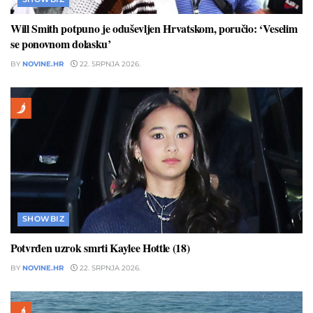
Will Smith potpuno je oduševljen Hrvatskom, poručio: ‘Veselim
se ponovnom dolasku’
BY
NOVINE.HR
22. SRPNJA 2026.
SHOWBIZ
Potvrđen uzrok smrti Kaylee Hottle (18)
BY
NOVINE.HR
22. SRPNJA 2026.