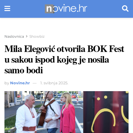
Naslovnica
Showbiz
Mila Elegović otvorila BOK Fest
u sakou ispod kojeg je nosila
samo bodi
by
Novine.hr
1. svibnja 2025.