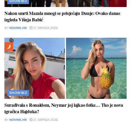
SHOWBIZ
Nakon smrti Mazala mnogi se prisjećaju Dunje: Ovako danas
izgleda Višnja Babić
BY
NOVINE.HR
21. SRPNJA 2026.
SHOWBIZ
Surađivala s Ronaldom, Neymar joj lajkao fotke… Tko je nova
igračica Hajduka?
BY
NOVINE.HR
21. SRPNJA 2026.